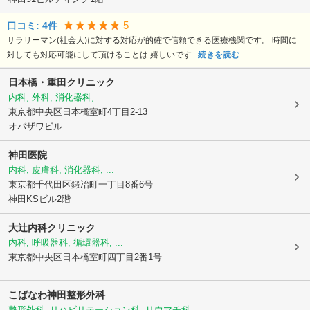
5
口コミ:
4
件
サラリーマン(社会人)に対する対応が的確で信頼できる医療機関です。 時間に
対しても対応可能にして頂けることは 嬉しいです...
続きを読む
日本橋・重田クリニック
内科, 外科, 消化器科, ...
東京都中央区
日本橋室町4丁目2-13
オバザワビル
神田医院
内科, 皮膚科, 消化器科, ...
東京都千代田区
鍛冶町一丁目8番6号
神田KSビル2階
大辻内科クリニック
内科, 呼吸器科, 循環器科, ...
東京都中央区
日本橋室町四丁目2番1号
こばなわ神田整形外科
整形外科, リハビリテーション科, リウマチ科, ...