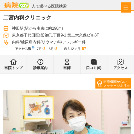
病院なび
人で選べる医院検索
二宮内科クリニック
神田駅
(駅から
南東に約190m
)
東京都千代田区鍛冶町1丁目9-1 第二大久保ビル3F
内科
糖尿病内科
リウマチ科
アレルギー科
※
2
8
57
アクセス数
7月
:
6月
:
過去12ヶ月:
医院トップ
診療案内
医師
口コミ(
0
)
アクセス
医療機関からの
メッセージあり