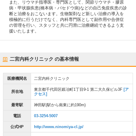
また、リウマチ指導医・専門医として、関節リウマチ・膠原
病・甲状腺疾患(橋本病・バセドウ病)などの自己免疫疾患の診
断と治療をおこないます。生物製剤など新しい治療の導入を
積極的に行うだけでなく、内科専門医として副作用や合併症
の管理を行い、スタッフと共に円滑に治療継続できるよう支
援いたします。
二宮内科クリニック
の基本情報
医療機関名
二宮内科クリニック
東京都千代田区鍛冶町1丁目9-1 第二大久保ビル3F
[ア
所在地
クセス]
最寄駅
神田駅
(駅から
南東に約190m
)
電話
03-3254-5007
公式HP
http://www.ninomiya-cl.jp/