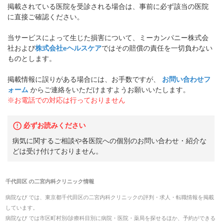
掲載されている医院を受診される場合は、事前に必ず該当の医院
に直接ご確認ください。
当サービスによって生じた損害について、ミーカンパニー株式会
社および
株式会社eヘルスケア
ではその賠償の責任を一切負わない
ものとします。
掲載情報に誤りがある場合には、お手数ですが、
お問い合わせフ
ォーム
からご連絡をいただけますようお願いいたします。
※お電話での対応は行っておりません
必ずお読みください
病気に関するご相談や各医院への個別のお問い合わせ・紹介な
どは受け付けておりません。
千代田区
の
二宮内科クリニック
情報
病院なび では、
東京都
千代田区
の
二宮内科クリニック
の
評判・求人・転職
情報を掲載
しています。
病院なび では市区町村別/診療科目別に病院・医院・薬局を探せるほか、予約ができる