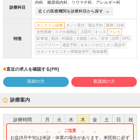
内科
、
糖尿病内科
、
リウマチ科
、
アレルギー科
診療科目
近くの医療機関を診療科目から探す
オンライン診療
ネット受付
電話予約
夜間
日祝
女性医師
スマホ保険証
入院可
キッズ
クレカ
特徴
駐車場
英語
外国語
大病院
がん
在宅
訪問
DPC
バリアフリー
感染予防
セカンドオピニオン受診可
セカンドオピニオン情報提供可
地域連携
直近の求人を確認する
[PR]
医師の方
看護師の方
診療案内
診療時間
月
火
水
木
金
土
日
祝
●
●
●
●
●
9:30
〜
12:30
お盆(8月中旬)は休診・休業の場合があります。来院前に必ず