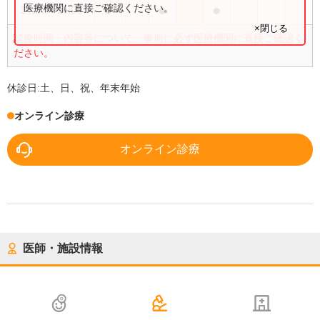
●
●
●
医療機関に直接ご確認ください。
14:00
〜
16:00
×閉じる
診療時間・内容等について、事前に必ず医療機関に直接ご確認く
ださい。
休診日:
土、日、祝、年末年始
オンライン診療
オンライン診療
医師・施設情報