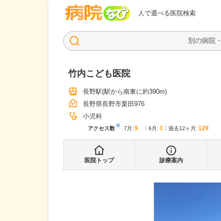
病院なび
人で選べる医院検索
竹内こども医院
長野駅
(駅から
南東に約390m
)
長野県長野市栗田976
小児科
※
9
3
129
アクセス数
7月
:
6月
:
過去12ヶ月:
医院トップ
診療案内