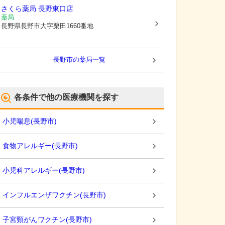
さくら薬局 長野東口店
薬局
長野県長野市
大字栗田1660番地
長野市
の薬局一覧
各条件で他の医療機関を探す
小児喘息
(
長野市
)
食物アレルギー
(
長野市
)
小児科アレルギー
(
長野市
)
インフルエンザワクチン
(
長野市
)
子宮頸がんワクチン
(
長野市
)