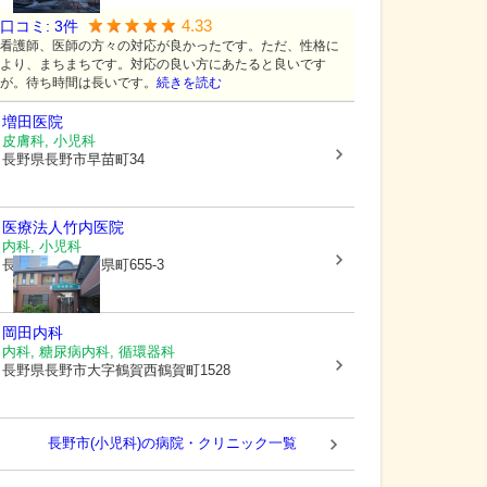
4.33
口コミ:
3
件
看護師、医師の方々の対応が良かったです。ただ、性格に
より、まちまちです。対応の良い方にあたると良いです
が。待ち時間は長いです。
続きを読む
増田医院
皮膚科, 小児科
長野県長野市
早苗町34
医療法人
竹内医院
内科, 小児科
長野県長野市
南県町655-3
岡田内科
内科, 糖尿病内科, 循環器科
長野県長野市
大字鶴賀西鶴賀町1528
長野市(小児科)の病院・クリニック一覧