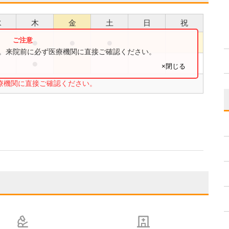
水
木
金
土
日
祝
●
●
●
●
す。来院前に必ず医療機関に直接ご確認ください。
●
●
×閉じる
療機関に直接ご確認ください。