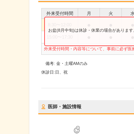
外来受付時間
月
火
●
●
8:30
〜
12:00
お盆(8月中旬)は休診・休業の場合がありま
●
●
15:00
〜
17:30
外来受付時間・内容等について、事前に必ず医
備考:
金・土曜AMのみ
休診日:
日、祝
医師・施設情報