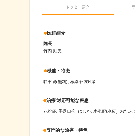
ドクター紹介
専
医師紹介
院長
竹内 則夫
機能・特徴
駐車場(無料)
感染予防対策
治療/対応可能な疾患
花粉症
手足口病
はしか
水疱瘡(水痘)
おたふ
専門的な治療・特色