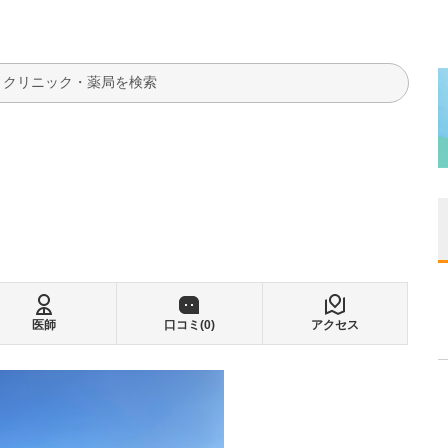
検索
医師
口コミ(
0
)
アクセス