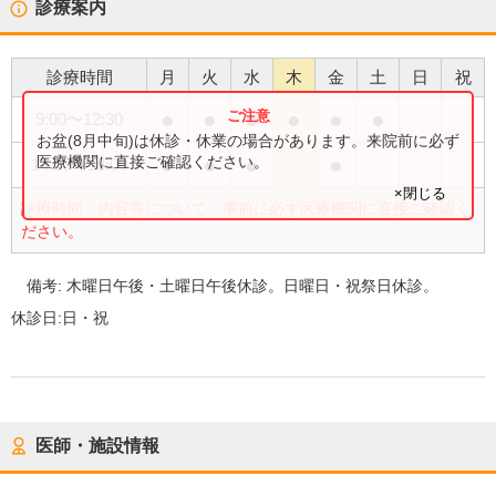
診療案内
診療時間
月
火
水
木
金
土
日
祝
●
●
●
●
●
●
9:00
〜
12:30
お盆(8月中旬)は休診・休業の場合があります。来院前に必ず
●
●
●
●
医療機関に直接ご確認ください。
14:00
〜
18:00
×閉じる
診療時間・内容等について、事前に必ず医療機関に直接ご確認く
ださい。
備考:
木曜日午後・土曜日午後休診。日曜日・祝祭日休診。
休診日:
日・祝
医師・施設情報