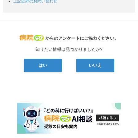
上記以外のお問い合わせ
病院なび
からのアンケートにご協力ください。
知りたい情報は見つかりましたか?
はい
いいえ