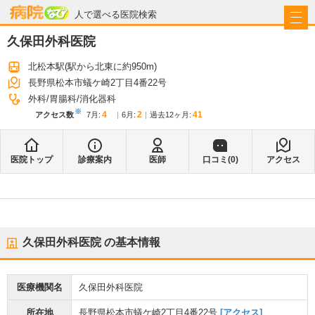
病院なび
人で選べる医院検索
久保田外科医院
北松本駅
(駅から
北東に約950m
)
長野県松本市蟻ケ崎2丁目4番22号
外科
胃腸科
消化器科
※
4
2
41
アクセス数
7月
:
6月
:
過去12ヶ月:
医院トップ
診療案内
医師
口コミ(
0
)
アクセス
久保田外科医院
の基本情報
医療機関名
久保田外科医院
所在地
長野県松本市蟻ケ崎2丁目4番22号
[アクセス]