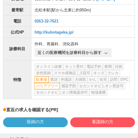
最寄駅
北松本駅
(駅から
北東に約950m
)
電話
0263-32-7621
公式HP
http://kubotageka.jp/
外科
、
胃腸科
、
消化器科
診療科目
近くの医療機関を診療科目から探す
オンライン診療
ネット受付
電話予約
夜間
日祝
女性医師
スマホ保険証
入院可
キッズ
クレカ
特徴
駐車場
英語
外国語
大病院
がん
在宅
訪問
DPC
バリアフリー
感染予防
セカンドオピニオン受診可
セカンドオピニオン情報提供可
地域連携
直近の求人を確認する
[PR]
医師の方
看護師の方