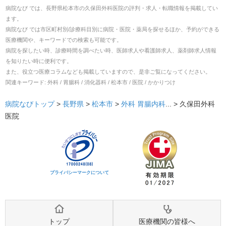
病院なび では、
長野県
松本市
の
久保田外科医院
の
評判・求人・転職
情報を掲載してい
ます。
病院なび では市区町村別/診療科目別に病院・医院・薬局を探せるほか、予約ができる
医療機関や、キーワードでの検索も可能です。
病院を探したい時、診療時間を調べたい時、医師求人や看護師求人、薬剤師求人情報
を知りたい時に便利です。
また、役立つ医療コラムなども掲載していますので、是非ご覧になってください。
関連キーワード:
外科 / 胃腸科 / 消化器科 / 松本市 / 医院 / かかりつけ
病院なびトップ
>
長野県
>
松本市
>
外科
胃腸内科
... >
久保田外科
医院
プライバシーマークについて
トップ
医療機関の皆様へ