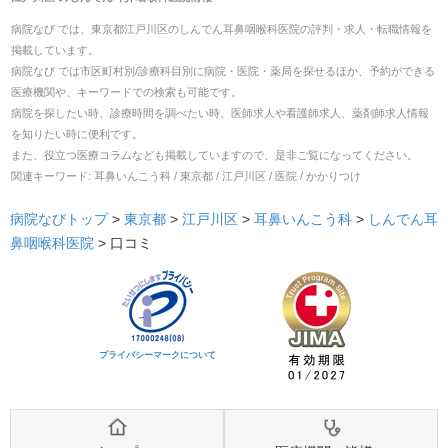
病院なび では、
東京都
江戸川区
の
しんでん耳鼻咽喉科医院
の
評判・求人・転職
情報を
掲載しています。
病院なび では市区町村別/診療科目別に病院・医院・薬局を探せるほか、予約ができる
医療機関や、キーワードでの検索も可能です。
病院を探したい時、診療時間を調べたい時、医師求人や看護師求人、薬剤師求人情報
を知りたい時に便利です。
また、役立つ医療コラムなども掲載していますので、是非ご覧になってください。
関連キーワード:
耳鼻いんこう科 / 東京都 / 江戸川区 / 医院 / かかりつけ
病院なびトップ
>
東京都
>
江戸川区
>
耳鼻いんこう科
>
しんでん耳
鼻咽喉科医院
>
口コミ
プライバシーマークについて