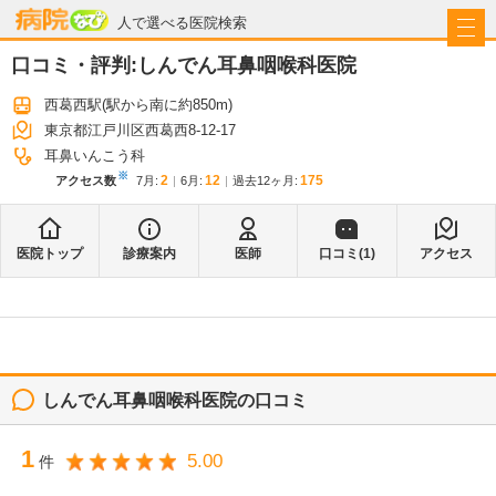
病院なび
人で選べる医院検索
口コミ・評判:
しんでん耳鼻咽喉科医院
西葛西駅
(駅から
南に約850m
)
東京都江戸川区西葛西8-12-17
耳鼻いんこう科
※
2
12
175
アクセス数
7月
:
6月
:
過去12ヶ月:
医院トップ
診療案内
医師
口コミ(
1
)
アクセス
しんでん耳鼻咽喉科医院
の口コミ
1
5.00
件