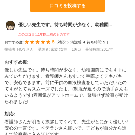
口コミを投稿する
優しい先生です。待ち時間が少なく、幼稚園...
この口コミは1年以上前のものです
5
おすすめ度:
[
対応:
5
清潔感:
4
待ち時間:
5
]
投稿者: HON さん
受診者: 家族 (女性・ 10代)
受診時期: 2017年
おすすめ度
:
優しい先生です。待ち時間が少なく、幼稚園前にでもすぐに
みていただけます。看護師さんもすごく手際よくテキパキ
で、安心できます。前に子供の血液検査をしていただいたの
てすがとてもスムーズでしたよ。(制服が違うので助手さんも
いるようです)雰囲気がアットホームで、緊張せず診察が受け
られました!
対応
:
看護師さんが明るく挨拶してくれて、先生がとにかく優しい!
安心の一言です。ベテランさん揃いで、子どもが自分から進
んで診察室に入るほどです。