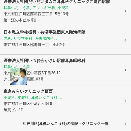
医療法人社団だいだいタムス耳鼻科クリニック西葛西駅前
耳鼻いんこう科, アレルギー科, 小児科
東京都江戸川区
西葛西三丁目15番13号
第一江の本ビル1階
日本私立学校振興・共済事業団東京臨海病院
内科, リウマチ科, 呼吸器内科, ...
東京都江戸川区
臨海町一丁目4番2号
医療法人社団いつお会
かさい駅前耳鼻咽喉科
耳鼻いんこう科
東京都江戸川区
中葛西5丁目36-12
グランディオ葛西103号
東京みらいクリニック葛西
小児科, 皮膚科, 耳鼻いんこう科, ...
東京都江戸川区
中葛西5-34-8
須賀ビル1F
江戸川区(耳鼻いんこう科)の病院・クリニック一覧