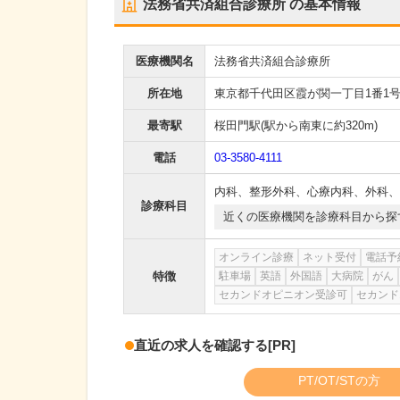
法務省共済組合診療所
の基本情報
医療機関名
法務省共済組合診療所
所在地
東京都千代田区霞が関一丁目1番1号
最寄駅
桜田門駅
(駅から
南東に約320m
)
電話
03-3580-4111
内科
、
整形外科
、
心療内科
、
外科
、
診療科目
近くの医療機関を診療科目から探
オンライン診療
ネット受付
電話予
特徴
駐車場
英語
外国語
大病院
がん
セカンドオピニオン受診可
セカンド
直近の求人を確認する
[PR]
PT/OT/STの方