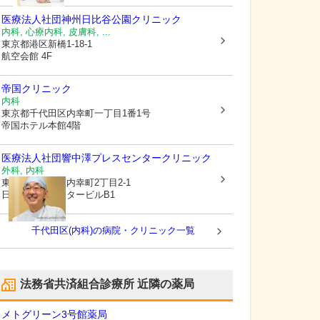
医療法人社団神州
日比谷公園クリニック
内科, 心療内科, 皮膚科, ...
東京都港区
新橋1-18-1
航空会館 4F
帝国クリニック
内科
東京都千代田区
内幸町一丁目1番1号
帝国ホテル本館4階
医療法人社団響
中澤プレスセンタークリニック
外科, 内科
東京都千代田区
内幸町2丁目2-1
日本プレスセンタービルB1
千代田区(内科)の病院・クリニック一覧
法務省共済組合診療所
近隣の薬局
メトグリーン3号館薬局