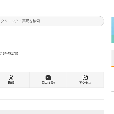
検索
舎6号館17階
医師
口コミ(
0
)
アクセス