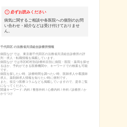
必ずお読みください
病気に関するご相談や各医院への個別のお問
い合わせ・紹介などは受け付けておりませ
ん。
千代田区
の
法務省共済組合診療所
情報
病院なび では、
東京都
千代田区
の
法務省共済組合診療所
の
評
判・求人・転職
情報を掲載しています。
病院なび では市区町村別/診療科目別に病院・医院・薬局を探せ
るほか、予約ができる医療機関や、キーワードでの検索も可能
です。
病院を探したい時、診療時間を調べたい時、医師求人や看護師
求人、薬剤師求人情報を知りたい時に便利です。
また、役立つ医療コラムなども掲載していますので、是非ご覧
になってください。
関連キーワード:
内科 / 整形外科 / 心療内科 / 外科 / 診療所 / か
かりつけ