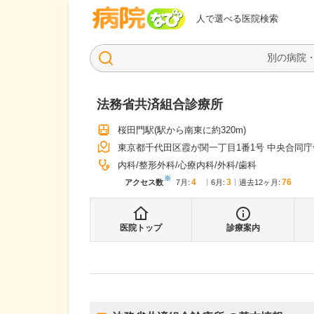
病院なび
人で選べる医院検索
法務省共済組合診療所
桜田門駅
(駅から
南東に約320m
)
東京都千代田区霞が関一丁目1番1号 中央合同庁
内科
整形外科
心療内科
外科
歯科
※
4
3
76
アクセス数
7月
:
6月
:
過去12ヶ月:
医院トップ
診療案内