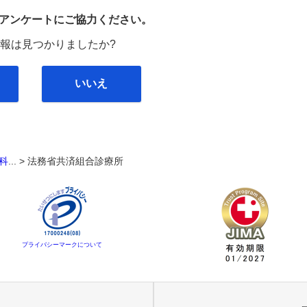
び
アンケートにご協力ください。
報は見つかりましたか?
いいえ
科
... >
法務省共済組合診療所
プライバシーマークについて