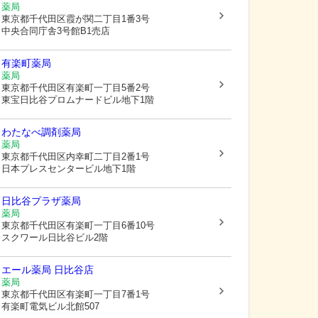
薬局
東京都千代田区
霞が関二丁目1番3号
中央合同庁舎3号館B1売店
有楽町薬局
薬局
東京都千代田区
有楽町一丁目5番2号
東宝日比谷プロムナードビル地下1階
わたなべ調剤薬局
薬局
東京都千代田区
内幸町二丁目2番1号
日本プレスセンタービル地下1階
日比谷プラザ薬局
薬局
東京都千代田区
有楽町一丁目6番10号
スクワール日比谷ビル2階
エール薬局 日比谷店
薬局
東京都千代田区
有楽町一丁目7番1号
有楽町電気ビル北館507