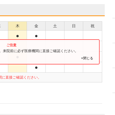
水
木
金
土
日
祝
●
●
●
●
す。来院前に必ず医療機関に直接ご確認ください。
●
×閉じる
●
関に直接ご確認ください。