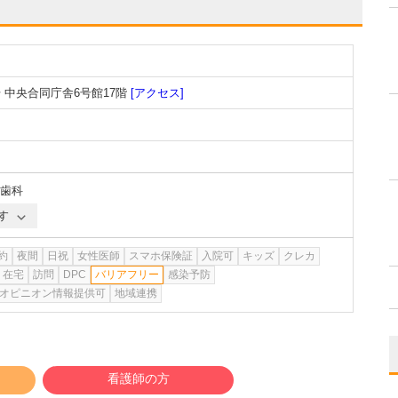
 中央合同庁舎6号館17階
[アクセス]
歯科
す
約
夜間
日祝
女性医師
スマホ保険証
入院可
キッズ
クレカ
在宅
訪問
DPC
バリアフリー
感染予防
オピニオン情報提供可
地域連携
看護師の方