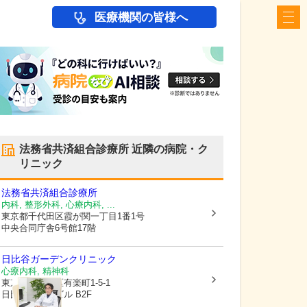
医療機関の皆様へ
法務省共済組合診療所
近隣の病院・ク
リニック
法務省共済組合診療所
内科, 整形外科, 心療内科, ...
東京都千代田区
霞が関一丁目1番1号
中央合同庁舎6号館17階
日比谷ガーデンクリニック
心療内科, 精神科
東京都千代田区
有楽町1-5-1
日比谷マリンビル B2F