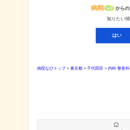
病院な
からの
知りたい情
はい
病院なびトップ
>
東京都
>
千代田区
>
内科
整形外