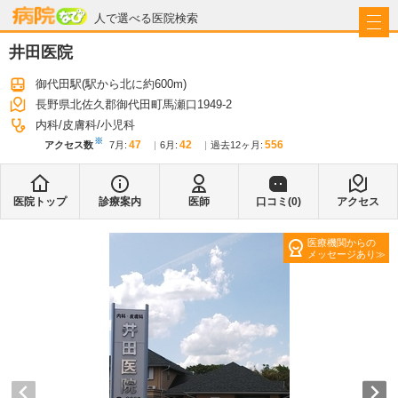
病院なび
人で選べる医院検索
井田医院
御代田駅
(駅から
北に約600m
)
長野県北佐久郡御代田町馬瀬口1949-2
内科
皮膚科
小児科
※
47
42
556
アクセス数
7月
:
6月
:
過去12ヶ月:
医院トップ
診療案内
医師
口コミ(
0
)
アクセス
医療機関からの
メッセージあり