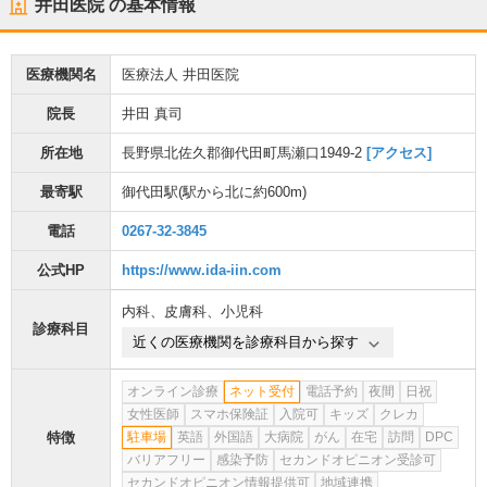
井田医院
の基本情報
医療機関名
医療法人 井田医院
院長
井田 真司
所在地
長野県北佐久郡御代田町馬瀬口1949-2
[アクセス]
最寄駅
御代田駅
(駅から
北に約600m
)
電話
0267-32-3845
公式HP
https://www.ida-iin.com
内科
、
皮膚科
、
小児科
診療科目
近くの医療機関を診療科目から探す
オンライン診療
ネット受付
電話予約
夜間
日祝
女性医師
スマホ保険証
入院可
キッズ
クレカ
特徴
駐車場
英語
外国語
大病院
がん
在宅
訪問
DPC
バリアフリー
感染予防
セカンドオピニオン受診可
セカンドオピニオン情報提供可
地域連携