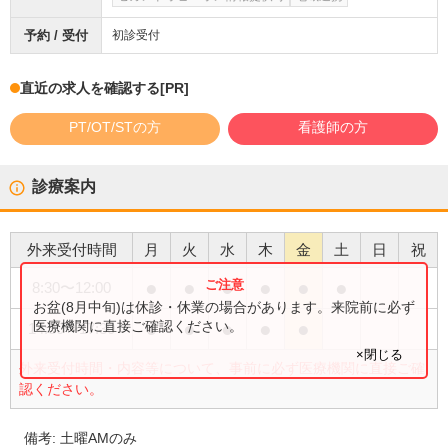
予約 / 受付
初診受付
直近の求人を確認する
[PR]
PT/OT/STの方
看護師の方
診療案内
外来受付時間
月
火
水
木
金
土
日
祝
●
●
●
●
●
●
8:30
〜
12:00
お盆(8月中旬)は休診・休業の場合があります。来院前に必ず
●
●
●
●
●
医療機関に直接ご確認ください。
14:30
〜
17:30
×閉じる
外来受付時間・内容等について、事前に必ず医療機関に直接ご確
認ください。
備考:
土曜AMのみ