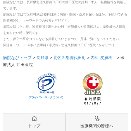
病院なび では、
長野県
北佐久郡御代田町
の
井田医院
の
評判・求人・転職
情報を掲載し
ています。
病院なび では市区町村別/診療科目別に病院・医院・薬局を探せるほか、予約ができる
医療機関や、キーワードでの検索も可能です。
病院を探したい時、診療時間を調べたい時、医師求人や看護師求人、薬剤師求人情報
を知りたい時に便利です。
また、役立つ医療コラムなども掲載していますので、是非ご覧になってください。
関連キーワード:
内科 / 皮膚科 / 小児科 / 北佐久郡御代田町 / 医院 / かかりつけ
病院なびトップ
>
長野県
>
北佐久郡御代田町
>
内科
皮膚科
... >
医
療法人 井田医院
プライバシーマークについて
トップ
医療機関の皆様へ