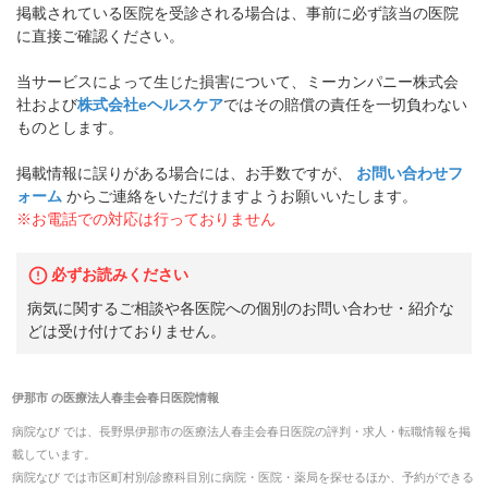
掲載されている医院を受診される場合は、事前に必ず該当の医院
に直接ご確認ください。
当サービスによって生じた損害について、ミーカンパニー株式会
社および
株式会社eヘルスケア
ではその賠償の責任を一切負わない
ものとします。
掲載情報に誤りがある場合には、お手数ですが、
お問い合わせフ
ォーム
からご連絡をいただけますようお願いいたします。
※お電話での対応は行っておりません
必ずお読みください
病気に関するご相談や各医院への個別のお問い合わせ・紹介な
どは受け付けておりません。
伊那市
の
医療法人春圭会春日医院
情報
病院なび では、
長野県
伊那市
の
医療法人春圭会春日医院
の
評判・求人・転職
情報を掲
載しています。
病院なび では市区町村別/診療科目別に病院・医院・薬局を探せるほか、予約ができる