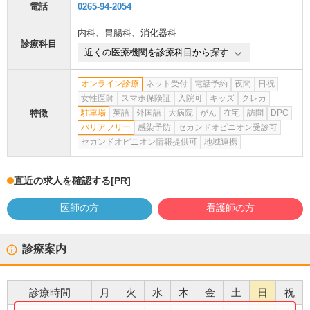
電話
0265-94-2054
内科
、
胃腸科
、
消化器科
診療科目
近くの医療機関を診療科目から探す
オンライン診療
ネット受付
電話予約
夜間
日祝
女性医師
スマホ保険証
入院可
キッズ
クレカ
特徴
駐車場
英語
外国語
大病院
がん
在宅
訪問
DPC
バリアフリー
感染予防
セカンドオピニオン受診可
セカンドオピニオン情報提供可
地域連携
直近の求人を確認する
[PR]
医師の方
看護師の方
診療案内
診療時間
月
火
水
木
金
土
日
祝