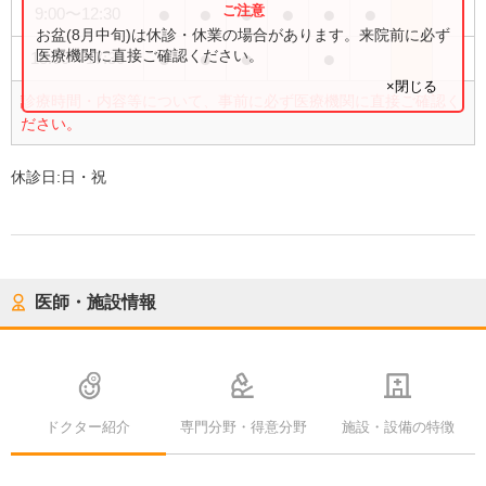
●
●
●
●
●
●
9:00
〜
12:30
お盆(8月中旬)は休診・休業の場合があります。来院前に必ず
●
●
●
●
医療機関に直接ご確認ください。
15:00
〜
17:30
×閉じる
診療時間・内容等について、事前に必ず医療機関に直接ご確認く
ださい。
休診日:
日・祝
医師・施設情報
ドクター紹介
専門分野・得意分野
施設・設備の特徴