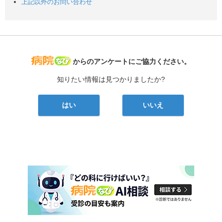
上記以外のお問い合わせ
病院なび
からのアンケートにご協力ください。
知りたい情報は見つかりましたか?
はい
いいえ