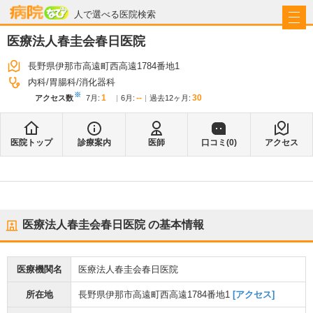
病院なび
人で選べる医院検索
医療法人春圭会春日医院
長野県伊那市高遠町西高遠1784番地1
内科
胃腸科
消化器科
※
1
--
30
アクセス数
7月
:
6月
:
過去12ヶ月:
医院トップ
診療案内
医師
口コミ(
0
)
アクセス
医療法人春圭会春日医院
の基本情報
医療機関名
医療法人春圭会春日医院
所在地
長野県伊那市高遠町西高遠1784番地1
[アクセス]