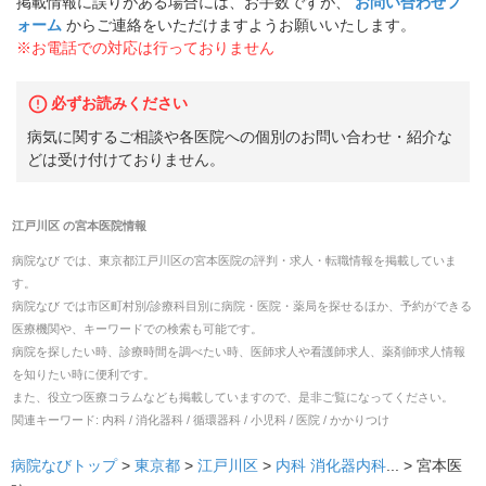
掲載情報に誤りがある場合には、お手数ですが、
お問い合わせフ
ォーム
からご連絡をいただけますようお願いいたします。
※お電話での対応は行っておりません
必ずお読みください
病気に関するご相談や各医院への個別のお問い合わせ・紹介な
どは受け付けておりません。
江戸川区
の
宮本医院
情報
病院なび では、
東京都
江戸川区
の
宮本医院
の
評判・求人・転職
情報を掲載していま
す。
病院なび では市区町村別/診療科目別に病院・医院・薬局を探せるほか、予約ができる
医療機関や、キーワードでの検索も可能です。
病院を探したい時、診療時間を調べたい時、医師求人や看護師求人、薬剤師求人情報
を知りたい時に便利です。
また、役立つ医療コラムなども掲載していますので、是非ご覧になってください。
関連キーワード:
内科 / 消化器科 / 循環器科 / 小児科 / 医院 / かかりつけ
病院なびトップ
>
東京都
>
江戸川区
>
内科
消化器内科
... >
宮本医