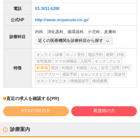
電話
03-3651-6288
公式HP
http://www.miyamoto-iin.jp/
内科
、
消化器科
、
循環器科
、
小児科
、
皮膚科
診療科目
近くの医療機関を診療科目から探す
オンライン診療
ネット受付
電話予約
夜間
日祝
女性医師
スマホ保険証
入院可
キッズ
クレカ
特徴
駐車場
英語
外国語
大病院
がん
在宅
訪問
DPC
バリアフリー
感染予防
セカンドオピニオン受診可
セカンドオピニオン情報提供可
地域連携
直近の求人を確認する
[PR]
PT/OT/STの方
看護師の方
診療案内