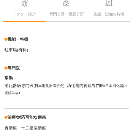
ドクター紹介
専門分野・得意分野
施設・設備の特徴
機能・特徴
駐車場(有料)
専門医
常勤
消化器病専門医
消化器内視鏡専門医
(日本消化器病学会)
(日本消化器内
視鏡学会)
治療/対応可能な疾患
胃潰瘍・十二指腸潰瘍