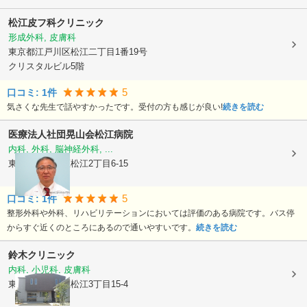
松江皮フ科クリニック
形成外科, 皮膚科
東京都江戸川区
松江二丁目1番19号
クリスタルビル5階
5
口コミ:
1
件
気さくな先生で話やすかったです。受付の方も感じが良い!
続きを読む
医療法人社団晃山会
松江病院
内科, 外科, 脳神経外科, ...
東京都江戸川区
松江2丁目6-15
5
口コミ:
1
件
整形外科や外科、リハビリテーションにおいては評価のある病院です。バス停
からすぐ近くのところにあるので通いやすいです。
続きを読む
鈴木クリニック
内科, 小児科, 皮膚科
東京都江戸川区
松江3丁目15-4