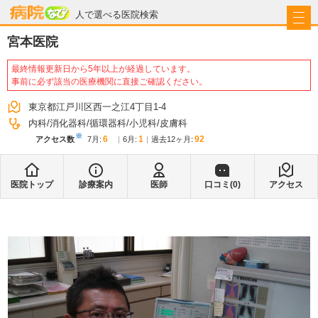
病院なび
人で選べる医院検索
宮本医院
最終情報更新日から5年以上が経過しています。
事前に必ず該当の医療機関に直接ご確認ください。
東京都江戸川区西一之江4丁目1-4
内科
消化器科
循環器科
小児科
皮膚科
※
6
1
92
アクセス数
7月
:
6月
:
過去12ヶ月:
医院トップ
診療案内
医師
口コミ(
0
)
アクセス