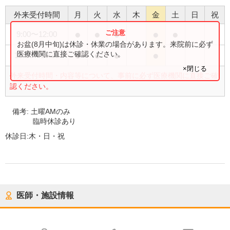
外来受付時間
月
火
水
木
金
土
日
祝
●
●
●
●
●
9:00
〜
12:00
お盆(8月中旬)は休診・休業の場合があります。来院前に必ず
●
●
●
●
医療機関に直接ご確認ください。
15:30
〜
18:30
×閉じる
外来受付時間・内容等について、事前に必ず医療機関に直接ご確
認ください。
備考:
土曜AMのみ
臨時休診あり
休診日:
木・日・祝
医師・施設情報