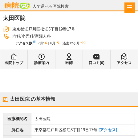
病院なび
人で選べる医院検索
太田医院
東京都江戸川区松江3丁目19番17号
内科
小児科
産婦人科
※
4
5
99
アクセス数
7月
:
6月
:
過去12ヶ月:
医院トップ
診療案内
医師
口コミ(
0
)
アクセス
太田医院
の基本情報
医療機関名
太田医院
所在地
東京都江戸川区松江3丁目19番17号
[アクセス]