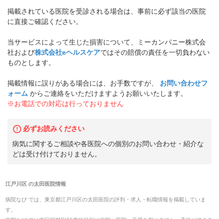
掲載されている医院を受診される場合は、事前に必ず該当の医院
に直接ご確認ください。
当サービスによって生じた損害について、ミーカンパニー株式会
社および
株式会社eヘルスケア
ではその賠償の責任を一切負わない
ものとします。
掲載情報に誤りがある場合には、お手数ですが、
お問い合わせフ
ォーム
からご連絡をいただけますようお願いいたします。
※お電話での対応は行っておりません
必ずお読みください
病気に関するご相談や各医院への個別のお問い合わせ・紹介な
どは受け付けておりません。
江戸川区
の
太田医院
情報
病院なび では、
東京都
江戸川区
の
太田医院
の
評判・求人・転職
情報を掲載していま
す。