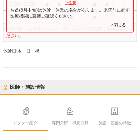
●
●
●
●
●
9:00
〜
13:00
お盆(8月中旬)は休診・休業の場合があります。来院前に必ず
●
●
●
●
医療機関に直接ご確認ください。
14:30
〜
18:20
×閉じる
診療時間・内容等について、事前に必ず医療機関に直接ご確認く
ださい。
休診日:
木・日・祝
医師・施設情報
ドクター紹介
専門分野・得意分野
施設・設備の特徴