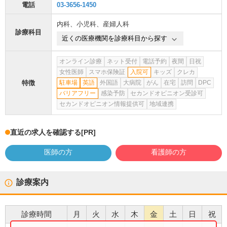
電話
03-3656-1450
内科
、
小児科
、
産婦人科
診療科目
近くの医療機関を診療科目から探す
オンライン診療
ネット受付
電話予約
夜間
日祝
女性医師
スマホ保険証
入院可
キッズ
クレカ
特徴
駐車場
英語
外国語
大病院
がん
在宅
訪問
DPC
バリアフリー
感染予防
セカンドオピニオン受診可
セカンドオピニオン情報提供可
地域連携
直近の求人を確認する
[PR]
医師の方
看護師の方
診療案内
診療時間
月
火
水
木
金
土
日
祝