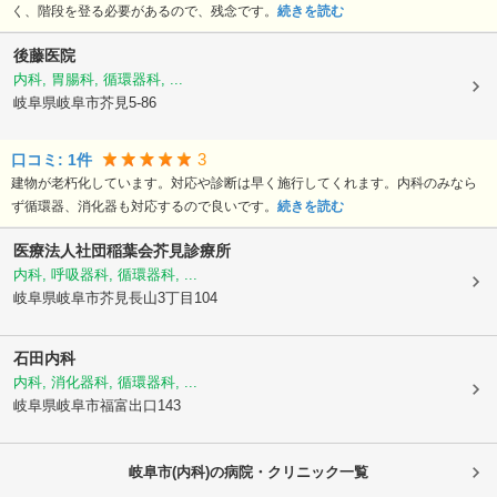
く、階段を登る必要があるので、残念です。
続きを読む
後藤医院
内科, 胃腸科, 循環器科, ...
岐阜県岐阜市
芥見5-86
3
口コミ:
1
件
建物が老朽化しています。対応や診断は早く施行してくれます。内科のみなら
ず循環器、消化器も対応するので良いです。
続きを読む
医療法人社団稲葉会
芥見診療所
内科, 呼吸器科, 循環器科, ...
岐阜県岐阜市
芥見長山3丁目104
石田内科
内科, 消化器科, 循環器科, ...
岐阜県岐阜市
福富出口143
岐阜市(内科)の病院・クリニック一覧