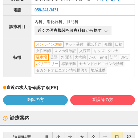
電話
058-241-3431
内科
、
消化器科
、
肛門科
診療科目
近くの医療機関を診療科目から探す
オンライン診療
ネット受付
電話予約
夜間
日祝
女性医師
スマホ保険証
入院可
キッズ
クレカ
特徴
駐車場
英語
外国語
大病院
がん
在宅
訪問
DPC
バリアフリー
感染予防
セカンドオピニオン受診可
セカンドオピニオン情報提供可
地域連携
直近の求人を確認する
[PR]
医師の方
看護師の方
診療案内
診療時間
月
火
水
木
金
土
日
祝