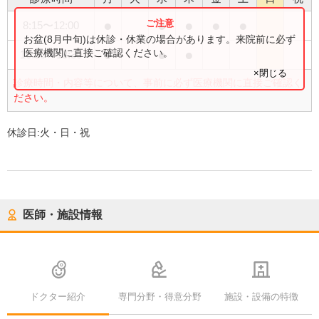
●
●
●
●
●
8:15
〜
12:00
お盆(8月中旬)は休診・休業の場合があります。来院前に必ず
●
●
●
医療機関に直接ご確認ください。
16:30
〜
18:30
×閉じる
診療時間・内容等について、事前に必ず医療機関に直接ご確認く
ださい。
休診日:
火・日・祝
医師・施設情報
ドクター紹介
専門分野・得意分野
施設・設備の特徴