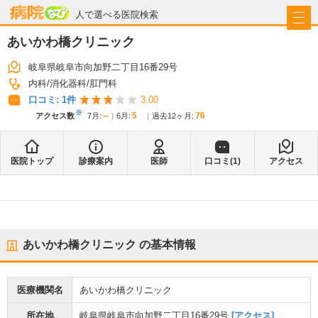
病院なび
人で選べる医院検索
あいかわ橋クリニック
岐阜県岐阜市向加野二丁目16番29号
内科
消化器科
肛門科
口コミ:
1
件
3.00
※
--
5
76
アクセス数
7月
:
6月
:
過去12ヶ月:
医院トップ
診療案内
医師
口コミ(
1
)
アクセス
あいかわ橋クリニック
の基本情報
医療機関名
あいかわ橋クリニック
所在地
岐阜県岐阜市向加野二丁目16番29号
[アクセス]