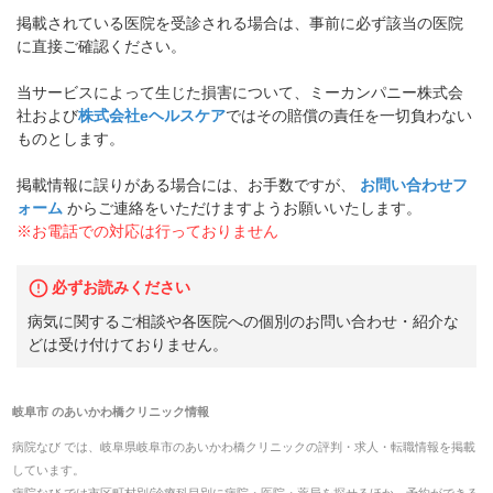
掲載されている医院を受診される場合は、事前に必ず該当の医院
に直接ご確認ください。
当サービスによって生じた損害について、ミーカンパニー株式会
社および
株式会社eヘルスケア
ではその賠償の責任を一切負わない
ものとします。
掲載情報に誤りがある場合には、お手数ですが、
お問い合わせフ
ォーム
からご連絡をいただけますようお願いいたします。
※お電話での対応は行っておりません
必ずお読みください
病気に関するご相談や各医院への個別のお問い合わせ・紹介な
どは受け付けておりません。
岐阜市
の
あいかわ橋クリニック
情報
病院なび では、
岐阜県
岐阜市
の
あいかわ橋クリニック
の
評判・求人・転職
情報を掲載
しています。
病院なび では市区町村別/診療科目別に病院・医院・薬局を探せるほか、予約ができる