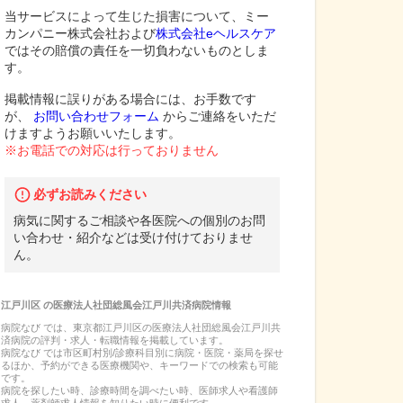
当サービスによって生じた損害について、ミー
カンパニー株式会社および
株式会社eヘルスケア
ではその賠償の責任を一切負わないものとしま
す。
掲載情報に誤りがある場合には、お手数です
が、
お問い合わせフォーム
からご連絡をいただ
けますようお願いいたします。
※お電話での対応は行っておりません
必ずお読みください
病気に関するご相談や各医院への個別のお問
い合わせ・紹介などは受け付けておりませ
ん。
江戸川区
の
医療法人社団総風会江戸川共済病院
情報
病院なび では、
東京都
江戸川区
の
医療法人社団総風会江戸川共
済病院
の
評判・求人・転職
情報を掲載しています。
病院なび では市区町村別/診療科目別に病院・医院・薬局を探せ
るほか、予約ができる医療機関や、キーワードでの検索も可能
です。
病院を探したい時、診療時間を調べたい時、医師求人や看護師
求人、薬剤師求人情報を知りたい時に便利です。