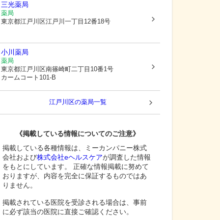
三光薬局
薬局
東京都江戸川区
江戸川一丁目12番18号
小川薬局
薬局
東京都江戸川区
南篠崎町二丁目10番1号
カームコート101-B
江戸川区
の薬局一覧
《掲載している情報についてのご注意》
掲載している各種情報は、ミーカンパニー株式
会社および
株式会社eヘルスケア
が調査した情報
をもとにしています。 正確な情報掲載に努めて
おりますが、内容を完全に保証するものではあ
りません。
掲載されている医院を受診される場合は、事前
に必ず該当の医院に直接ご確認ください。