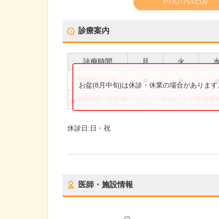
PT/OT/STの方
診療案内
診療時間
月
火
●
●
9:00
〜
12:00
お盆(8月中旬)は休診・休業の場合がありま
診療時間・内容等について、事前に必ず医療機
休診日:
日・祝
医師・施設情報