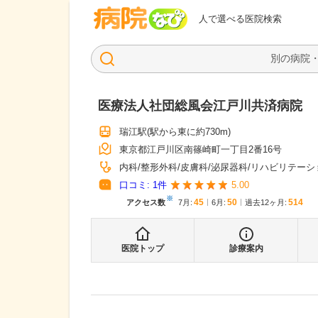
病院なび
人で選べる医院検索
医療法人社団総風会江戸川共済病院
瑞江駅
(駅から
東に約730m
)
東京都江戸川区南篠崎町一丁目2番16号
内科
整形外科
皮膚科
泌尿器科
リハビリテーシ
口コミ:
1
件
5.00
※
45
50
514
アクセス数
7月
:
6月
:
過去12ヶ月:
医院トップ
診療案内