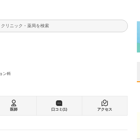
検索
ョン科
医師
口コミ(
1
)
アクセス