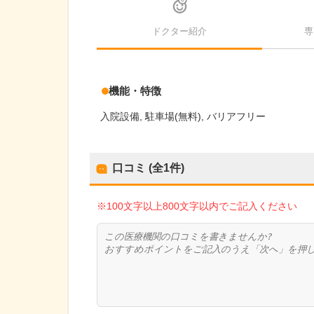
ドクター紹介
専
機能・特徴
入院設備
駐車場(無料)
バリアフリー
口コミ (全
1
件)
※100文字以上800文字以内でご記入ください