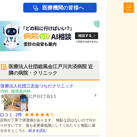
医療機関の皆様へ
医療法人社団総風会江戸川共済病院
近
隣の病院・クリニック
医療法人社団三志会
つちだクリニック
内科, 循環器内科
東京都江戸川区
江戸川1丁目1-1
クリアメゾン1F
5
口コミ:
2
件
説明が丁寧で清潔感があります。 無駄な話はないので分か
りやすいです。薬も必要最低限にしてくれたりと無駄に薬
を出すところと...
続きを読む