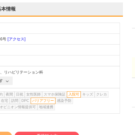
基本情報
6号
[アクセス]
、
リハビリテーション科
す
約
夜間
日祝
女性医師
スマホ保険証
入院可
キッズ
クレカ
在宅
訪問
DPC
バリアフリー
感染予防
オピニオン情報提供可
地域連携