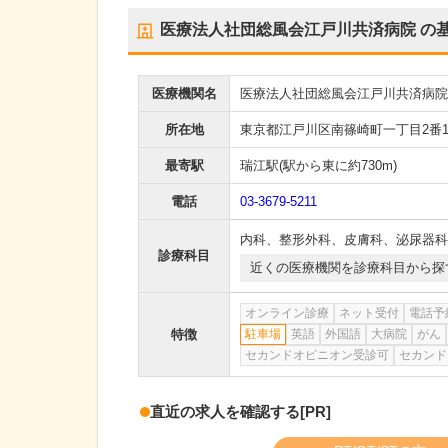
医療法人社団総風会江戸川共済病院
の
医療機関名
医療法人社団総風会江戸川共済病院
所在地
東京都江戸川区南篠崎町一丁目2番1
最寄駅
瑞江駅
(駅から
東に約730m
)
電話
03-3679-5211
内科
、
整形外科
、
皮膚科
、
泌尿器科
診療科目
近くの医療機関を診療科目から探
オンライン診療
ネット受付
電話予
特徴
駐車場
英語
外国語
大病院
がん
セカンドオピニオン受診可
セカンド
直近の求人を確認する
[PR]