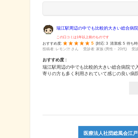
瑞江駅周辺の中でも比較的大きい総合病院で
この口コミは1年以上前のものです
5
おすすめ度:
[
対応:
3
清潔感:
5
待ち時
投稿者: レモン汁 さん
受診者: 家族 (男性・ 20代)
受診
おすすめ度 :
瑞江駅周辺の中でも比較的大きい総合病院で
寄りの方も多く利用されていて感じの良い病
医療法人社団総風会江戸