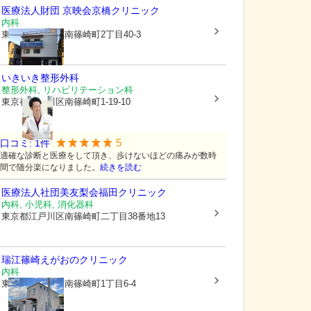
医療法人財団 京映会
京橋クリニック
内科
東京都江戸川区
南篠崎町2丁目40-3
いきいき整形外科
整形外科, リハビリテーション科
東京都江戸川区
南篠崎町1-19-10
5
口コミ:
1
件
適確な診断と医療をして頂き、歩けないほどの痛みが数時
間で随分楽になりました。
続きを読む
医療法人社団美友梨会福田クリニック
内科, 小児科, 消化器科
東京都江戸川区
南篠崎町二丁目38番地13
瑞江篠崎えがおのクリニック
内科
東京都江戸川区
南篠崎町1丁目6-4