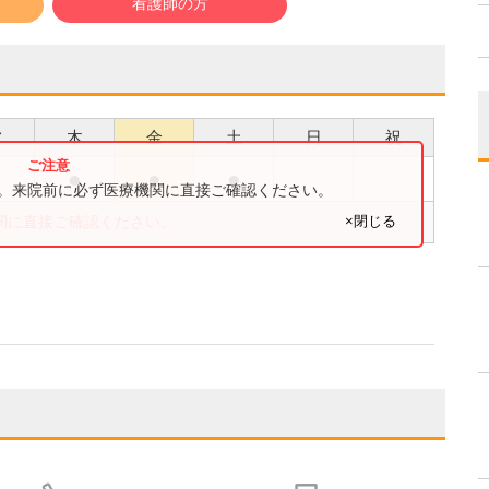
看護師の方
水
木
金
土
日
祝
●
●
●
●
す。来院前に必ず医療機関に直接ご確認ください。
×閉じる
関に直接ご確認ください。