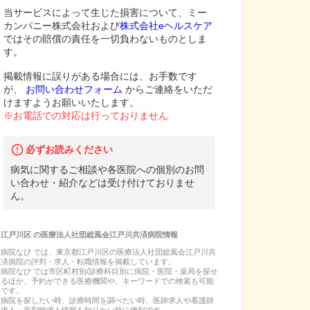
当サービスによって生じた損害について、ミー
カンパニー株式会社および
株式会社eヘルスケア
ではその賠償の責任を一切負わないものとしま
す。
掲載情報に誤りがある場合には、お手数です
が、
お問い合わせフォーム
からご連絡をいただ
けますようお願いいたします。
※お電話での対応は行っておりません
必ずお読みください
病気に関するご相談や各医院への個別のお問
い合わせ・紹介などは受け付けておりませ
ん。
江戸川区
の
医療法人社団総風会江戸川共済病院
情報
病院なび では、
東京都
江戸川区
の
医療法人社団総風会江戸川共
済病院
の
評判・求人・転職
情報を掲載しています。
病院なび では市区町村別/診療科目別に病院・医院・薬局を探せ
るほか、予約ができる医療機関や、キーワードでの検索も可能
です。
病院を探したい時、診療時間を調べたい時、医師求人や看護師
求人、薬剤師求人情報を知りたい時に便利です。