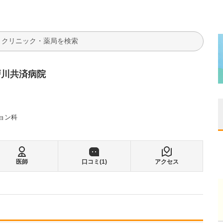
検索
戸川共済病院
ョン科
医師
口コミ(
1
)
アクセス