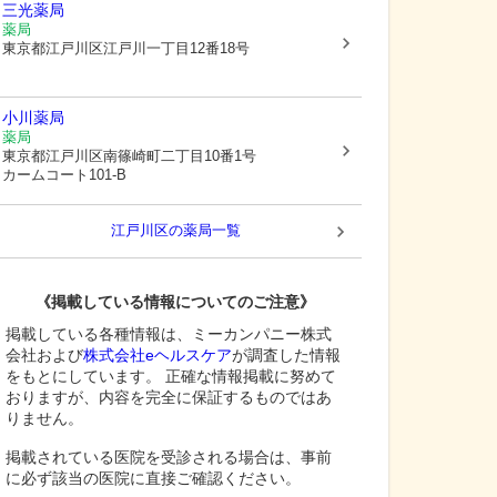
三光薬局
薬局
東京都江戸川区
江戸川一丁目12番18号
小川薬局
薬局
東京都江戸川区
南篠崎町二丁目10番1号
カームコート101-B
江戸川区
の薬局一覧
《掲載している情報についてのご注意》
掲載している各種情報は、ミーカンパニー株式
会社および
株式会社eヘルスケア
が調査した情報
をもとにしています。 正確な情報掲載に努めて
おりますが、内容を完全に保証するものではあ
りません。
掲載されている医院を受診される場合は、事前
に必ず該当の医院に直接ご確認ください。