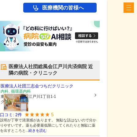
医療機関の皆様へ
医療法人社団総風会江戸川共済病院
近
隣の病院・クリニック
医療法人社団三志会
つちだクリニック
内科, 循環器内科
東京都江戸川区
江戸川1丁目1-1
クリアメゾン1F
5
口コミ:
2
件
説明が丁寧で清潔感があります。 無駄な話はないので分か
りやすいです。薬も必要最低限にしてくれたりと無駄に薬
を出すところと...
続きを読む