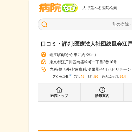
病院なび
人で選べる医院検索
口コミ・評判:
医療法人社団総風会江
瑞江駅
(駅から
東に約730m
)
東京都江戸川区南篠崎町一丁目2番16号
内科
整形外科
皮膚科
泌尿器科
リハビリテーシ
※
45
50
514
アクセス数
7月
:
6月
:
過去12ヶ月:
医院トップ
診療案内