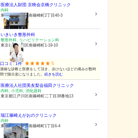
医療法人財団 京映会
京橋クリニック
内科
東京都江戸川区
南篠崎町2丁目40-3
いきいき整形外科
整形外科, リハビリテーション科
東京都江戸川区
南篠崎町1-19-10
5
口コミ:
1
件
適確な診断と医療をして頂き、歩けないほどの痛みが数時
間で随分楽になりました。
続きを読む
医療法人社団美友梨会福田クリニック
内科, 小児科, 消化器科
東京都江戸川区
南篠崎町二丁目38番地13
瑞江篠崎えがおのクリニック
内科
東京都江戸川区
南篠崎町1丁目6-4