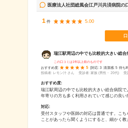
医療法人社団総風会江戸川共済病院
の
1
5.00
件
口
瑞江駅周辺の中でも比較的大きい総合病院
この口コミは1年以上前のものです
5
おすすめ度:
[
対応:
3
清潔感:
5
待ち時
投稿者: レモン汁 さん
受診者: 家族 (男性・ 20代)
受
おすすめ度
:
瑞江駅周辺の中でも比較的大きい総合病院で
年寄りの方も多く利用されていて感じの良い
対応
:
受付スタッフや医師の対応は普通です。こち
ことがあったら聞くようにすると、細かく教