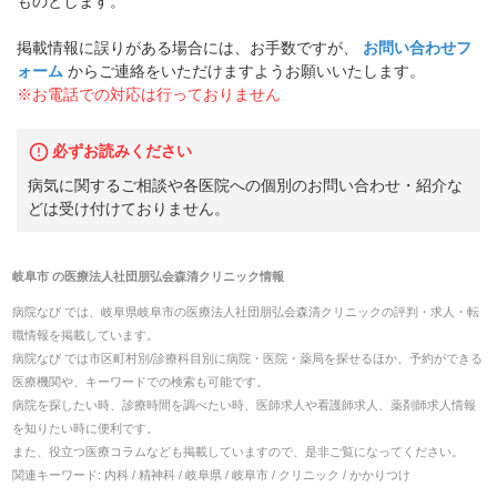
ものとします。
掲載情報に誤りがある場合には、お手数ですが、
お問い合わせフ
ォーム
からご連絡をいただけますようお願いいたします。
※お電話での対応は行っておりません
必ずお読みください
病気に関するご相談や各医院への個別のお問い合わせ・紹介な
どは受け付けておりません。
岐阜市
の
医療法人社団朋弘会森清クリニック
情報
病院なび では、
岐阜県
岐阜市
の
医療法人社団朋弘会森清クリニック
の
評判・求人・転
職
情報を掲載しています。
病院なび では市区町村別/診療科目別に病院・医院・薬局を探せるほか、予約ができる
医療機関や、キーワードでの検索も可能です。
病院を探したい時、診療時間を調べたい時、医師求人や看護師求人、薬剤師求人情報
を知りたい時に便利です。
また、役立つ医療コラムなども掲載していますので、是非ご覧になってください。
関連キーワード:
内科 / 精神科 / 岐阜県 / 岐阜市 / クリニック / かかりつけ