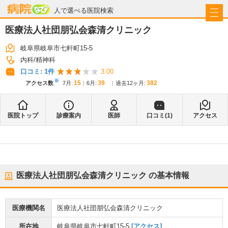
病院なび
人で選べる医院検索
医療法人社団朋弘会森清クリニック
岐阜県岐阜市七軒町15-5
内科
精神科
口コミ:
1
件
3.00
※
15
39
382
アクセス数
7月
:
6月
:
過去12ヶ月:
医院トップ
診療案内
医師
口コミ(
1
)
アクセス
医療法人社団朋弘会森清クリニック
の基本情報
医療機関名
医療法人社団朋弘会森清クリニック
所在地
岐阜県岐阜市七軒町15-5
[アクセス]