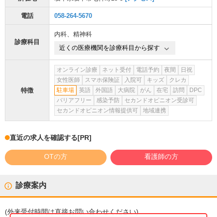
電話
058-264-5670
内科
、
精神科
診療科目
近くの医療機関を診療科目から探す
オンライン診療
ネット受付
電話予約
夜間
日祝
女性医師
スマホ保険証
入院可
キッズ
クレカ
特徴
駐車場
英語
外国語
大病院
がん
在宅
訪問
DPC
バリアフリー
感染予防
セカンドオピニオン受診可
セカンドオピニオン情報提供可
地域連携
直近の求人を確認する
[PR]
OTの方
看護師の方
診療案内
(
外来受付時間
は直接お問い合わせください)