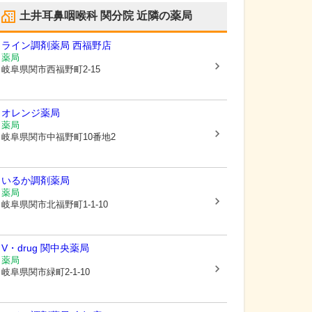
土井耳鼻咽喉科 関分院
近隣の薬局
ライン調剤薬局 西福野店
薬局
岐阜県関市
西福野町2-15
オレンジ薬局
薬局
岐阜県関市
中福野町10番地2
いるか調剤薬局
薬局
岐阜県関市
北福野町1-1-10
V・drug 関中央薬局
薬局
岐阜県関市
緑町2-1-10