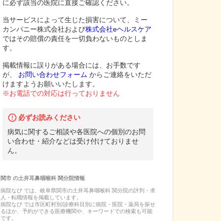
に必ず該当の医院に直接ご確認ください。
当サービスによって生じた損害について、ミー
カンパニー株式会社および
株式会社eヘルスケア
ではその賠償の責任を一切負わないものとしま
す。
掲載情報に誤りがある場合には、お手数です
が、
お問い合わせフォーム
からご連絡をいただ
けますようお願いいたします。
※お電話での対応は行っておりません
必ずお読みください
病気に関するご相談や各医院への個別のお問
い合わせ・紹介などは受け付けておりませ
ん。
関市
の
土井耳鼻咽喉科 関分院
情報
病院なび では、
岐阜県
関市
の
土井耳鼻咽喉科 関分院
の
評判・求
人・転職
情報を掲載しています。
病院なび では市区町村別/診療科目別に病院・医院・薬局を探せ
るほか、予約ができる医療機関や、キーワードでの検索も可能
です。