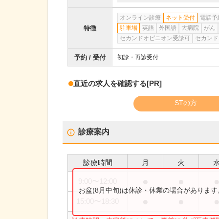
オンライン診療
ネット受付
電話予
特徴
駐車場
英語
外国語
大病院
がん
セカンドオピニオン受診可
セカンド
予約 / 受付
初診・再診受付
直近の求人を確認する
[PR]
STの方
診療案内
診療時間
月
火
●
●
9:00
〜
12:00
お盆(8月中旬)は休診・休業の場合がありま
●
●
15:00
〜
18:30