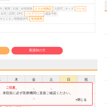
約
夜間
日祝
女性医師
スマホ保険証
入院可
キッズ
クレカ
在宅
訪問
DPC
バリアフリー
感染予防
オピニオン情報提供可
地域連携
看護師の方
水
木
金
土
日
祝
●
●
●
●
す。来院前に必ず医療機関に直接ご確認ください。
●
●
×閉じる