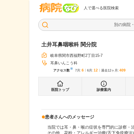
病院なび
人で選べる医院検索
土井耳鼻咽喉科 関分院
岐阜県関市西福野町2丁目15-7
耳鼻いんこう科
※
6
12
409
アクセス数
7月
:
6月
:
過去12ヶ月:
医院トップ
診療案内
患者さんへのメッセージ
当院では耳・鼻・喉の症状を専門的に診察・
その他、花粉・アレルギー治療(舌下免疫療法