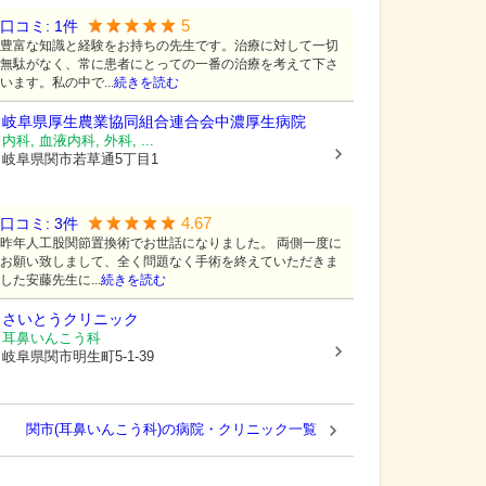
5
口コミ:
1
件
豊富な知識と経験をお持ちの先生です。治療に対して一切
無駄がなく、常に患者にとっての一番の治療を考えて下さ
います。私の中で...
続きを読む
岐阜県厚生農業協同組合連合会
中濃厚生病院
内科, 血液内科, 外科, ...
岐阜県関市
若草通5丁目1
4.67
口コミ:
3
件
昨年人工股関節置換術でお世話になりました。 両側一度に
お願い致しまして、全く問題なく手術を終えていただきま
した安藤先生に...
続きを読む
さいとうクリニック
耳鼻いんこう科
岐阜県関市
明生町5-1-39
関市(耳鼻いんこう科)の病院・クリニック一覧