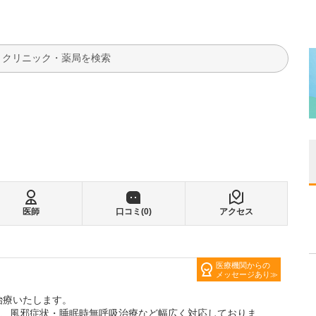
検索
医師
口コミ(
0
)
アクセス
医療機関からの
メッセージあり
治療いたします。
)、風邪症状・睡眠時無呼吸治療など幅広く対応しておりま