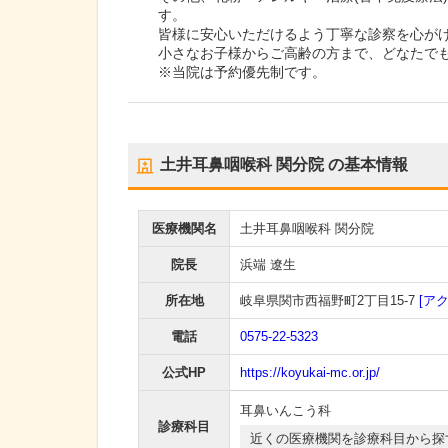
す。
皆様に安心いただけるよう丁寧な診察を心が
小さなお子様からご高齢の方まで、どなたで
※当院は予約優先制です。
土井耳鼻咽喉科 関分院
の基本情報
医療機関名
土井耳鼻咽喉科 関分院
院長
浜端 遼生
所在地
岐阜県関市西福野町2丁目15-7
[ア
電話
0575-22-5323
公式HP
https://koyukai-mc.or.jp/
耳鼻いんこう科
診療科目
近くの医療機関を診療科目から探