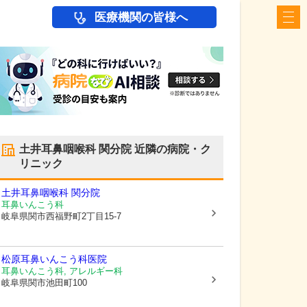
医療機関の皆様へ
土井耳鼻咽喉科 関分院
近隣の病院・ク
リニック
土井耳鼻咽喉科 関分院
耳鼻いんこう科
岐阜県関市
西福野町2丁目15-7
松原耳鼻いんこう科医院
耳鼻いんこう科, アレルギー科
岐阜県関市
池田町100