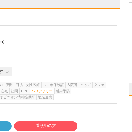
m
)
す
約
夜間
日祝
女性医師
スマホ保険証
入院可
キッズ
クレカ
在宅
訪問
DPC
バリアフリー
感染予防
オピニオン情報提供可
地域連携
看護師の方