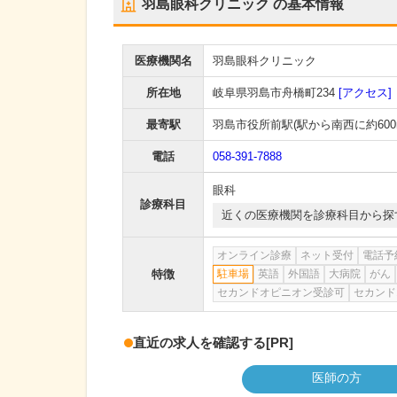
羽島眼科クリニック
の基本情報
医療機関名
羽島眼科クリニック
所在地
岐阜県羽島市舟橋町234
[アクセス]
最寄駅
羽島市役所前駅
(駅から
南西に約600
電話
058-391-7888
眼科
診療科目
近くの医療機関を診療科目から探
オンライン診療
ネット受付
電話予
特徴
駐車場
英語
外国語
大病院
がん
セカンドオピニオン受診可
セカンド
直近の求人を確認する
[PR]
医師の方