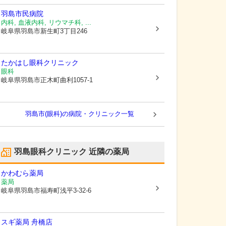
羽島市民病院
内科, 血液内科, リウマチ科, ...
岐阜県羽島市
新生町3丁目246
たかはし眼科クリニック
眼科
岐阜県羽島市
正木町曲利1057-1
羽島市(眼科)の病院・クリニック一覧
羽島眼科クリニック
近隣の薬局
かわむら薬局
薬局
岐阜県羽島市
福寿町浅平3-32-6
スギ薬局 舟橋店