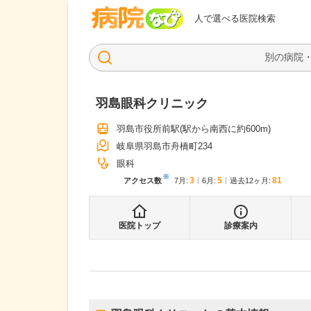
病院なび
人で選べる医院検索
羽島眼科クリニック
羽島市役所前駅
(駅から
南西に約600m
)
岐阜県羽島市舟橋町234
眼科
※
3
5
81
アクセス数
7月
:
6月
:
過去12ヶ月:
医院トップ
診療案内