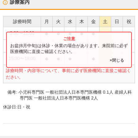
診療案内
診療時間
月
火
水
木
金
土
日
祝
●
●
●
●
●
9:00
〜
12:00
●
お盆(8月中旬)は休診・休業の場合があります。来院前に必ず
9:00
〜
13:00
医療機関に直接ご確認ください。
●
●
●
●
15:30
〜
18:00
×閉じる
診療時間・内容等について、事前に必ず医療機関に直接ご確認く
ださい。
備考:
小児科専門医 一般社団法人日本専門医機構 0.1人 産婦人科
専門医 一般社団法人日本専門医機構 2人
休診日:
日・祝