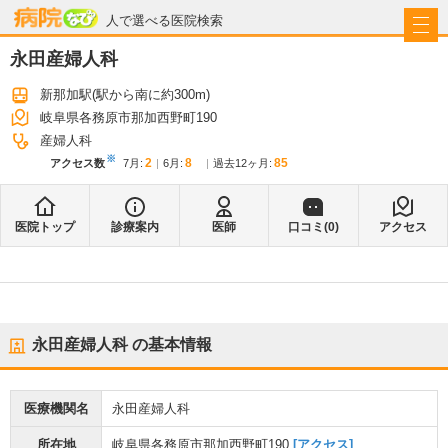
病院なび
人で選べる医院検索
永田産婦人科
新那加駅
(駅から
南に約300m
)
岐阜県各務原市那加西野町190
産婦人科
※
2
8
85
アクセス数
7月
:
6月
:
過去12ヶ月:
医院トップ
診療案内
医師
口コミ(
0
)
アクセス
永田産婦人科
の基本情報
医療機関名
永田産婦人科
所在地
岐阜県各務原市那加西野町190
[アクセス]