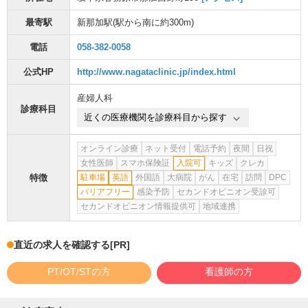
最寄駅
新那加駅
(駅から
南に約300m
)
電話
058-382-0058
公式HP
http://www.nagataclinic.jp/index.html
産婦人科
診療科目
近くの医療機関を診療科目から探す
オンライン診療
ネット受付
電話予約
夜間
日祝
女性医師
スマホ保険証
入院可
キッズ
クレカ
特徴
駐車場
英語
外国語
大病院
がん
在宅
訪問
DPC
バリアフリー
感染予防
セカンドオピニオン受診可
セカンドオピニオン情報提供可
地域連携
直近の求人を確認する
[PR]
PT/OT/STの方
看護師の方