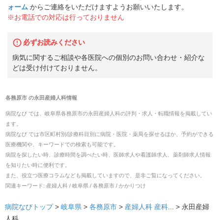
ォーム
からご連絡をいただけますようお願いいたします。
※お電話での対応は行っておりません
必ずお読みください
病気に関するご相談や各医院への個別のお問い合わせ・紹介な
どは受け付けておりません。
各務原市
の
永田産婦人科
情報
病院なび では、
岐阜県
各務原市
の
永田産婦人科
の
評判・求人・転職
情報を掲載してい
ます。
病院なび では市区町村別/診療科目別に病院・医院・薬局を探せるほか、予約ができる
医療機関や、キーワードでの検索も可能です。
病院を探したい時、診療時間を調べたい時、医師求人や看護師求人、薬剤師求人情報
を知りたい時に便利です。
また、役立つ医療コラムなども掲載していますので、是非ご覧になってください。
関連キーワード:
産婦人科 / 岐阜県 / 各務原市 / かかりつけ
病院なびトップ
>
岐阜県
>
各務原市
>
産婦人科
産科
... >
永田産婦
人科