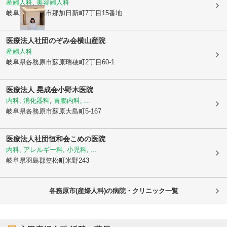
産婦人科, 美容婦人科
岐阜県各務原市
那加日新町7丁目15番地
医療法人社団のぞみ会
横山産院
産婦人科
岐阜県各務原市
蘇原瑞穂町2丁目60-1
医療法人 晃成会
小野木医院
内科, 消化器科, 胃腸内科, ...
岐阜県各務原市
蘇原大島町5-167
医療法人社団恒和会
こめの医院
内科, アレルギー科, 小児科, ...
岐阜県羽島郡笠松町
米野243
各務原市(産婦人科)の病院・クリニック一覧