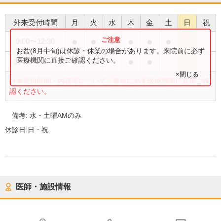
外来受付時間
月
火
水
木
金
土
日
祝
●
●
●
●
●
●
9:00
〜
12:30
お盆(8月中旬)は休診・休業の場合があります。来院前に必ず
●
●
●
●
医療機関に直接ご確認ください。
15:00
〜
18:30
×閉じる
外来受付時間・内容等について、事前に必ず医療機関に直接ご確
認ください。
備考:
水・土曜AMのみ
休診日:
日・祝
医師・施設情報