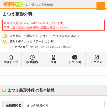
病院なび
人で選べる医院検索
まつえ整形外科
最終情報更新日から5年以上が経過しています。
事前に必ず該当の医療機関に直接ご確認ください。
東京都江戸川区松江2丁目1-19 クリスタルビル201
整形外科
リハビリテーション科
※
10
12
138
アクセス数
7月
:
6月
:
過去12ヶ月:
医院トップ
診療案内
医師
口コミ(
0
)
アクセス
まつえ整形外科
の基本情報
医療機関名
まつえ整形外科