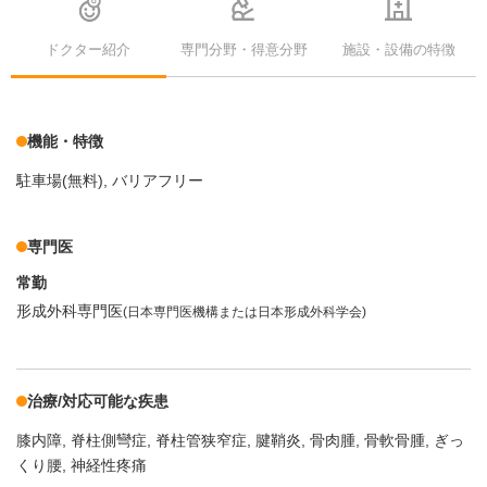
ドクター紹介
専門分野・得意分野
施設・設備の特徴
機能・特徴
駐車場(無料)
バリアフリー
専門医
常勤
形成外科専門医
(日本専門医機構または日本形成外科学会)
治療/対応可能な疾患
膝内障
脊柱側彎症
脊柱管狭窄症
腱鞘炎
骨肉腫
骨軟骨腫
ぎっ
くり腰
神経性疼痛