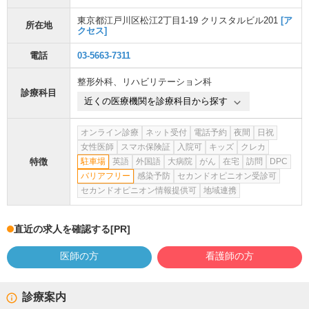
東京都江戸川区松江2丁目1-19 クリスタルビル201
[ア
所在地
クセス]
電話
03-5663-7311
整形外科
、
リハビリテーション科
診療科目
近くの医療機関を診療科目から探す
オンライン診療
ネット受付
電話予約
夜間
日祝
女性医師
スマホ保険証
入院可
キッズ
クレカ
特徴
駐車場
英語
外国語
大病院
がん
在宅
訪問
DPC
バリアフリー
感染予防
セカンドオピニオン受診可
セカンドオピニオン情報提供可
地域連携
直近の求人を確認する
[PR]
医師の方
看護師の方
診療案内