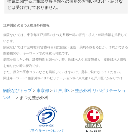
病気に関するご相談や各医院への個別のお問い合わせ・紹介な
どは受け付けておりません。
江戸川区
の
まつえ整形外科
情報
病院なび では、
東京都
江戸川区
の
まつえ整形外科
の
評判・求人・転職
情報を掲載して
います。
病院なび では市区町村別/診療科目別に病院・医院・薬局を探せるほか、予約ができる
医療機関や、キーワードでの検索も可能です。
病院を探したい時、診療時間を調べたい時、医師求人や看護師求人、薬剤師求人情報
を知りたい時に便利です。
また、役立つ医療コラムなども掲載していますので、是非ご覧になってください。
関連キーワード:
整形外科 / リハビリテーション科 / 東京都 / 江戸川区 / かかりつけ
病院なびトップ
>
東京都
>
江戸川区
>
整形外科
リハビリテーショ
ン科
... >
まつえ整形外科
プライバシーマークについて