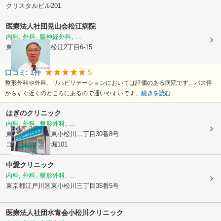
クリスタルビル201
医療法人社団晃山会
松江病院
内科, 外科, 脳神経外科, ...
東京都江戸川区
松江2丁目6-15
5
口コミ:
1
件
整形外科や外科、リハビリテーションにおいては評価のある病院です。バス停
からすぐ近くのところにあるので通いやすいです。
続きを読む
はぎのクリニック
内科, 外科, 整形外科, ...
東京都江戸川区
東小松川二丁目30番8号
コーポレート船堀101
中愛クリニック
内科, 外科, 整形外科, ...
東京都江戸川区
東小松川三丁目35番5号
医療法人社団水青会
小松川クリニック