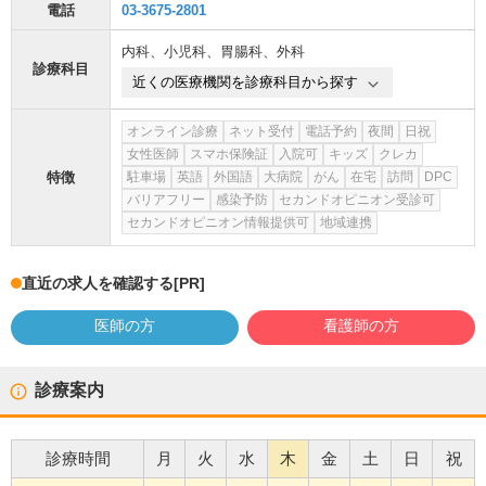
電話
03-3675-2801
内科
、
小児科
、
胃腸科
、
外科
診療科目
近くの医療機関を診療科目から探す
オンライン診療
ネット受付
電話予約
夜間
日祝
女性医師
スマホ保険証
入院可
キッズ
クレカ
特徴
駐車場
英語
外国語
大病院
がん
在宅
訪問
DPC
バリアフリー
感染予防
セカンドオピニオン受診可
セカンドオピニオン情報提供可
地域連携
直近の求人を確認する
[PR]
医師の方
看護師の方
診療案内
診療時間
月
火
水
木
金
土
日
祝