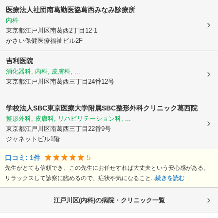
医療法人社団南葛勤医協
葛西みなみ診療所
内科
東京都江戸川区
南葛西2丁目12-1
かさい保健医療福祉ビル2F
吉利医院
消化器科, 内科, 皮膚科, ...
東京都江戸川区
南葛西三丁目24番12号
学校法人SBC東京医療大学附属SBC整形外科クリニック葛西院
整形外科, 皮膚科, リハビリテーション科, ...
東京都江戸川区
南葛西三丁目22番9号
ジャネットビル1階
5
口コミ:
1
件
先生がとても信頼でき、この先生にお任せすれば大丈夫という安心感がある。
リラックスして診察に臨めるので、症状や気になること...
続きを読む
江戸川区(内科)の病院・クリニック一覧