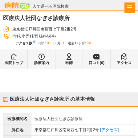
病院なび
人で選べる医院検索
医療法人社団なぎさ診療所
東京都江戸川区南葛西七丁目2番2号
内科
小児科
胃腸科
外科
※
10
1
94
アクセス数
7月
:
6月
:
過去12ヶ月:
医院トップ
診療案内
医師
口コミ(
0
)
アクセス
医療法人社団なぎさ診療所
の基本情報
医療機関名
医療法人社団なぎさ診療所
所在地
東京都江戸川区南葛西七丁目2番2号
[アクセス]