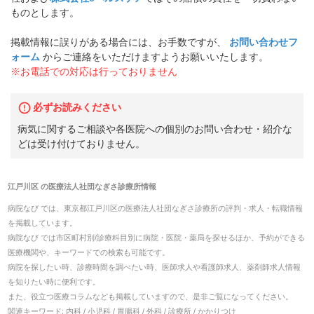
ものとします。
掲載情報に誤りがある場合には、お手数ですが、
お問い合わせフ
ォーム
からご連絡をいただけますようお願いいたします。
※お電話での対応は行っておりません
必ずお読みください
病気に関するご相談や各医院への個別のお問い合わせ・紹介な
どは受け付けておりません。
江戸川区
の
医療法人社団なぎさ診療所
情報
病院なび では、
東京都
江戸川区
の
医療法人社団なぎさ診療所
の
評判・求人・転職
情報
を掲載しています。
病院なび では市区町村別/診療科目別に病院・医院・薬局を探せるほか、予約ができる
医療機関や、キーワードでの検索も可能です。
病院を探したい時、診療時間を調べたい時、医師求人や看護師求人、薬剤師求人情報
を知りたい時に便利です。
また、役立つ医療コラムなども掲載していますので、是非ご覧になってください。
関連キーワード:
内科 / 小児科 / 胃腸科 / 外科 / 診療所 / かかりつけ