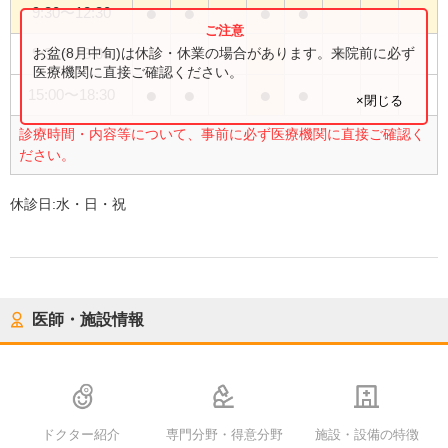
●
●
●
●
9:30
〜
12:30
●
お盆(8月中旬)は休診・休業の場合があります。来院前に必ず
9:30
〜
13:00
医療機関に直接ご確認ください。
●
●
●
●
15:00
〜
18:30
×閉じる
診療時間・内容等について、事前に必ず医療機関に直接ご確認く
ださい。
休診日:
水・日・祝
医師・施設情報
ドクター紹介
専門分野・得意分野
施設・設備の特徴