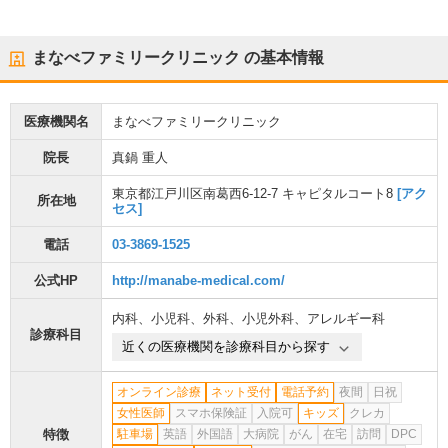
まなべファミリークリニック
の基本情報
医療機関名
まなべファミリークリニック
院長
真鍋 重人
東京都江戸川区南葛西6-12-7 キャピタルコート8
[アク
所在地
セス]
電話
03-3869-1525
公式HP
http://manabe-medical.com/
内科
、
小児科
、
外科
、
小児外科
、
アレルギー科
診療科目
近くの医療機関を診療科目から探す
オンライン診療
ネット受付
電話予約
夜間
日祝
女性医師
スマホ保険証
入院可
キッズ
クレカ
特徴
駐車場
英語
外国語
大病院
がん
在宅
訪問
DPC