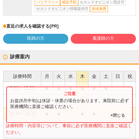
バリアフリー
感染予防
セカンドオピニオン受診可
セカンドオピニオン情報提供可
地域連携
直近の求人を確認する
[PR]
医師の方
看護師の方
診療案内
診療時間
月
火
水
木
金
土
日
祝
●
●
●
●
●
●
9:00
〜
12:30
●
お盆(8月中旬)は休診・休業の場合があります。来院前に必ず
14:30
〜
16:30
医療機関に直接ご確認ください。
●
●
●
●
14:30
〜
18:30
×閉じる
診療時間・内容等について、事前に必ず医療機関に直接ご確認く
ださい。