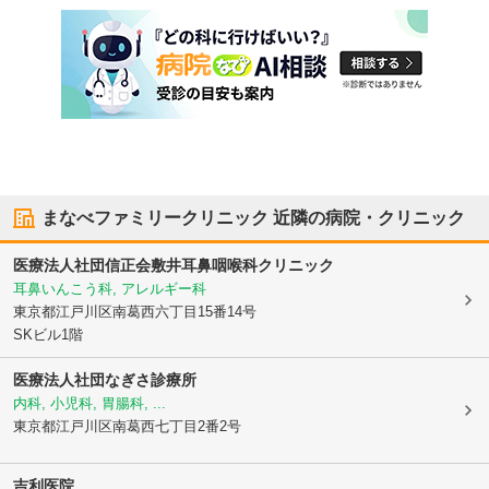
まなべファミリークリニック
近隣の病院・クリニック
医療法人社団信正会敷井耳鼻咽喉科クリニック
耳鼻いんこう科, アレルギー科
東京都江戸川区
南葛西六丁目15番14号
SKビル1階
医療法人社団なぎさ診療所
内科, 小児科, 胃腸科, ...
東京都江戸川区
南葛西七丁目2番2号
吉利医院