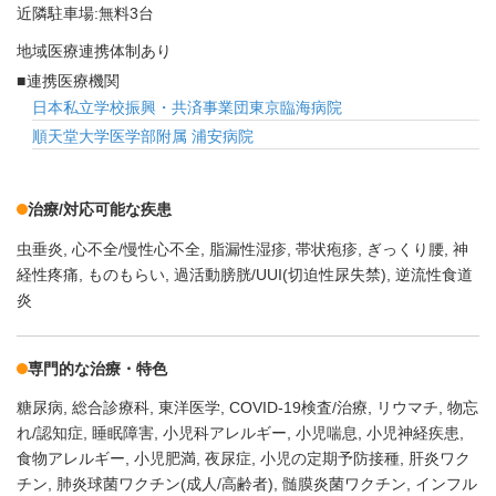
近隣駐車場:無料3台
地域医療連携体制あり
連携医療機関
日本私立学校振興・共済事業団東京臨海病院
順天堂大学医学部附属 浦安病院
治療/対応可能な疾患
虫垂炎
心不全/慢性心不全
脂漏性湿疹
帯状疱疹
ぎっくり腰
神
経性疼痛
ものもらい
過活動膀胱/UUI(切迫性尿失禁)
逆流性食道
炎
専門的な治療・特色
糖尿病
総合診療科
東洋医学
COVID-19検査/治療
リウマチ
物忘
れ/認知症
睡眠障害
小児科アレルギー
小児喘息
小児神経疾患
食物アレルギー
小児肥満
夜尿症
小児の定期予防接種
肝炎ワク
チン
肺炎球菌ワクチン(成人/高齢者)
髄膜炎菌ワクチン
インフル