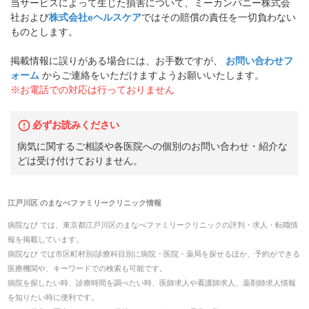
当サービスによって生じた損害について、ミーカンパニー株式会
社および
株式会社eヘルスケア
ではその賠償の責任を一切負わない
ものとします。
掲載情報に誤りがある場合には、お手数ですが、
お問い合わせフ
ォーム
からご連絡をいただけますようお願いいたします。
※お電話での対応は行っておりません
必ずお読みください
病気に関するご相談や各医院への個別のお問い合わせ・紹介な
どは受け付けておりません。
江戸川区
の
まなべファミリークリニック
情報
病院なび では、
東京都
江戸川区
の
まなべファミリークリニック
の
評判・求人・転職
情
報を掲載しています。
病院なび では市区町村別/診療科目別に病院・医院・薬局を探せるほか、予約ができる
医療機関や、キーワードでの検索も可能です。
病院を探したい時、診療時間を調べたい時、医師求人や看護師求人、薬剤師求人情報
を知りたい時に便利です。