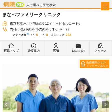
病院なび
人で選べる医院検索
まなべファミリークリニック
東京都江戸川区南葛西6-12-7 キャピタルコート8
内科
小児科
外科
小児外科
アレルギー科
※
5
8
222
アクセス数
7月
:
6月
:
過去12ヶ月:
医院トップ
診療案内
医師
口コミ(
0
)
アクセス
医療機関からの
メッセージあり