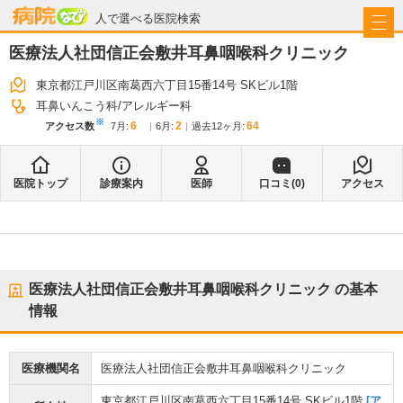
病院なび
人で選べる医院検索
医療法人社団信正会敷井耳鼻咽喉科クリニック
東京都江戸川区南葛西六丁目15番14号 SKビル1階
耳鼻いんこう科
アレルギー科
※
6
2
64
アクセス数
7月
:
6月
:
過去12ヶ月:
医院トップ
診療案内
医師
口コミ(
0
)
アクセス
医療法人社団信正会敷井耳鼻咽喉科クリニック
の基本
情報
医療機関名
医療法人社団信正会敷井耳鼻咽喉科クリニック
東京都江戸川区南葛西六丁目15番14号 SKビル1階
[ア