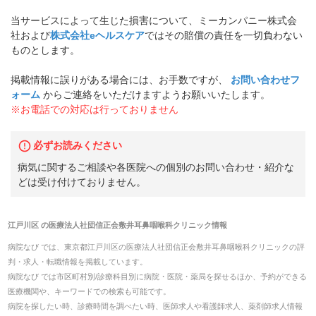
当サービスによって生じた損害について、ミーカンパニー株式会
社および
株式会社eヘルスケア
ではその賠償の責任を一切負わない
ものとします。
掲載情報に誤りがある場合には、お手数ですが、
お問い合わせフ
ォーム
からご連絡をいただけますようお願いいたします。
※お電話での対応は行っておりません
必ずお読みください
病気に関するご相談や各医院への個別のお問い合わせ・紹介な
どは受け付けておりません。
江戸川区
の
医療法人社団信正会敷井耳鼻咽喉科クリニック
情報
病院なび では、
東京都
江戸川区
の
医療法人社団信正会敷井耳鼻咽喉科クリニック
の
評
判・求人・転職
情報を掲載しています。
病院なび では市区町村別/診療科目別に病院・医院・薬局を探せるほか、予約ができる
医療機関や、キーワードでの検索も可能です。
病院を探したい時、診療時間を調べたい時、医師求人や看護師求人、薬剤師求人情報