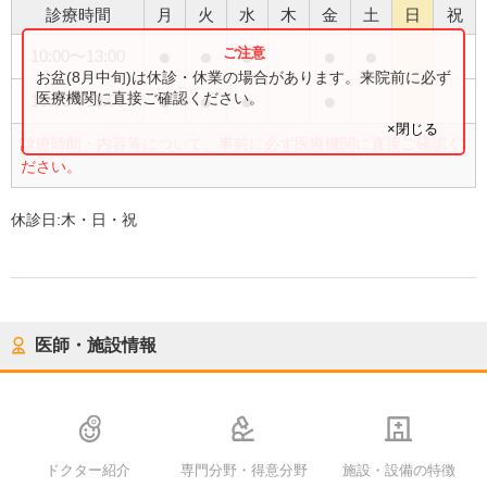
診療時間
月
火
水
木
金
土
日
祝
●
●
●
●
●
10:00
〜
13:00
お盆(8月中旬)は休診・休業の場合があります。来院前に必ず
●
●
●
●
医療機関に直接ご確認ください。
15:00
〜
19:00
×閉じる
診療時間・内容等について、事前に必ず医療機関に直接ご確認く
ださい。
休診日:
木・日・祝
医師・施設情報
ドクター紹介
専門分野・得意分野
施設・設備の特徴