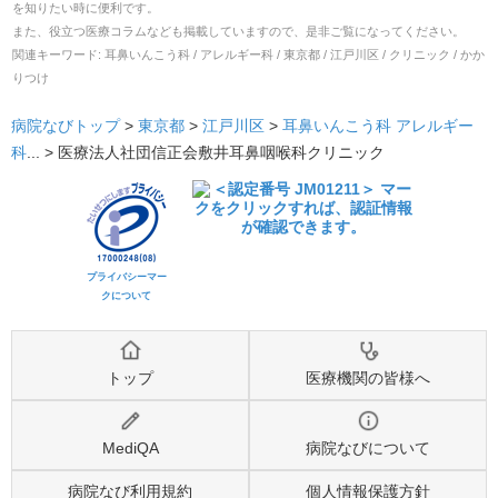
を知りたい時に便利です。
また、役立つ医療コラムなども掲載していますので、是非ご覧になってください。
関連キーワード:
耳鼻いんこう科 / アレルギー科 / 東京都 / 江戸川区 / クリニック / かか
りつけ
病院なびトップ
>
東京都
>
江戸川区
>
耳鼻いんこう科
アレルギー
科
... >
医療法人社団信正会敷井耳鼻咽喉科クリニック
プライバシーマー
クについて
トップ
医療機関の皆様へ
MediQA
病院なびについて
病院なび利用規約
個人情報保護方針