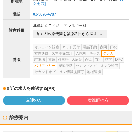
所在地
クセス]
電話
03-5676-4787
耳鼻いんこう科
、
アレルギー科
診療科目
近くの医療機関を診療科目から探す
オンライン診療
ネット受付
電話予約
夜間
日祝
女性医師
スマホ保険証
入院可
キッズ
クレカ
特徴
駐車場
英語
外国語
大病院
がん
在宅
訪問
DPC
バリアフリー
感染予防
セカンドオピニオン受診可
セカンドオピニオン情報提供可
地域連携
直近の求人を確認する
[PR]
医師の方
看護師の方
診療案内