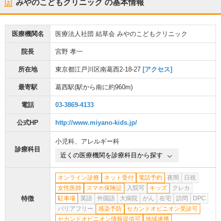
みやのこどもクリニック
の基本情報
医療機関名
医療法人社団 結草会 みやのこどもクリニック
院長
宮野 孝一
所在地
東京都江戸川区南葛西2-18-27
[アクセス]
最寄駅
葛西駅
(駅から
南に約960m
)
電話
03-3869-4133
公式HP
http://www.miyano-kids.jp/
小児科
、
アレルギー科
診療科目
近くの医療機関を診療科目から探す
オンライン診療
ネット受付
電話予約
夜間
日祝
女性医師
スマホ保険証
入院可
キッズ
クレカ
特徴
駐車場
英語
外国語
大病院
がん
在宅
訪問
DPC
バリアフリー
感染予防
セカンドオピニオン受診可
セカンドオピニオン情報提供可
地域連携