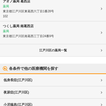
アオノ薬局 葛西店
薬局
東京都江戸川区
東葛西六丁目1番28号
102
つくし薬局 南葛西店
薬局
東京都江戸川区
南葛西三丁目24番9号
江戸川区
の薬局一覧
各条件で他の医療機関を探す
低身長症
(
江戸川区
)
夜尿症
(
江戸川区
)
小児喘息
(
江戸川区
)