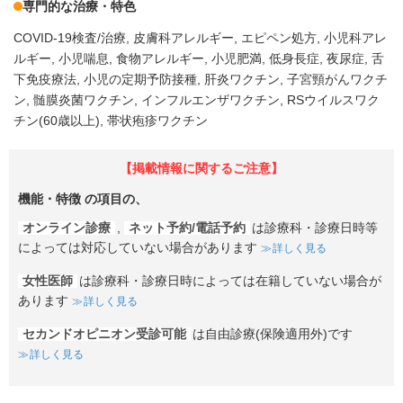
専門的な治療・特色
COVID-19検査/治療
皮膚科アレルギー
エピペン処方
小児科アレ
ルギー
小児喘息
食物アレルギー
小児肥満
低身長症
夜尿症
舌
下免疫療法
小児の定期予防接種
肝炎ワクチン
子宮頸がんワクチ
ン
髄膜炎菌ワクチン
インフルエンザワクチン
RSウイルスワク
チン(60歳以上)
帯状疱疹ワクチン
【掲載情報に関するご注意】
機能・特徴
の項目の、
オンライン診療
,
ネット予約/電話予約
は診療科・診療日時等
によっては対応していない場合があります
詳しく見る
女性医師
は診療科・診療日時によっては在籍していない場合が
あります
詳しく見る
セカンドオピニオン受診可能
は自由診療(保険適用外)です
詳しく見る