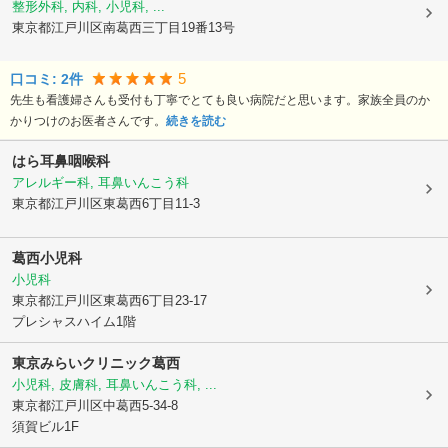
整形外科, 内科, 小児科, ...
東京都江戸川区
南葛西三丁目19番13号
5
口コミ:
2
件
先生も看護婦さんも受付も丁寧でとても良い病院だと思います。家族全員のか
かりつけのお医者さんです。
続きを読む
はら耳鼻咽喉科
アレルギー科, 耳鼻いんこう科
東京都江戸川区
東葛西6丁目11-3
葛西小児科
小児科
東京都江戸川区
東葛西6丁目23-17
プレシャスハイム1階
東京みらいクリニック葛西
小児科, 皮膚科, 耳鼻いんこう科, ...
東京都江戸川区
中葛西5-34-8
須賀ビル1F