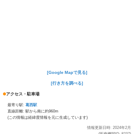
[Google Mapで見る]
[行き方を調べる]
アクセス・駐車場
最寄り駅:
葛西駅
直線距離: 駅から
南に約960m
(この情報は経緯度情報を元に生成しています)
情報更新日時:
2024年
2月
(医療機関ID:
8237
)