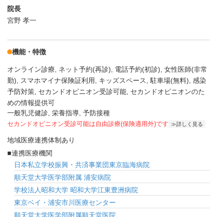
院長
宮野 孝一
機能・特徴
オンライン診療
ネット予約(再診)
電話予約(初診)
女性医師(非常
勤)
スマホマイナ保険証利用
キッズスペース
駐車場(無料)
感染
予防対策
セカンドオピニオン受診可能
セカンドオピニオンのた
めの情報提供可
一般乳児健診, 栄養指導, 予防接種
セカンドオピニオン受診可能
は自由診療(保険適用外)です
詳しく見る
地域医療連携体制あり
連携医療機関
日本私立学校振興・共済事業団東京臨海病院
順天堂大学医学部附属 浦安病院
学校法人昭和大学 昭和大学江東豊洲病院
東京ベイ・浦安市川医療センター
順天堂大学医学部附属順天堂医院