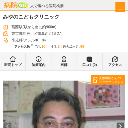
病院なび
人で選べる医院検索
みやのこどもクリニック
葛西駅
(駅から
南に約960m
)
東京都江戸川区南葛西2-18-27
小児科
アレルギー科
※
10
2
96
アクセス数
7月
:
6月
:
過去12ヶ月:
医院トップ
診療案内
医師
口コミ(
0
)
アクセス
医療機関からの
メッセージあり