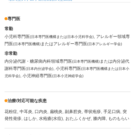
専門医
常勤
小児科専門医
アレルギー領域専
(日本専門医機構または日本小児科学会)
門医
またはアレルギー専門医
(日本専門医機構)
(日本アレルギー学会)
非常勤
内分泌代謝・糖尿病内科領域専門医
または内分泌代
(日本専門医機構)
謝科専門医
小児科専門医
(日本内分泌学会)
(日本専門医機構または日本小
小児神経専門医
児科学会)
(日本小児神経学会)
治療/対応可能な疾患
花粉症
中耳炎
口内炎
扁桃炎
副鼻腔炎
帯状疱疹
手足口病
突
発性発疹
はしか
水疱瘡(水痘)
おたふくかぜ
膝内障
ものもらい