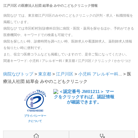
江戸川区
の
医療法人社団 結草会 みやのこどもクリニック
情報
病院なび では、
東京都
江戸川区
の
みやのこどもクリニック
の
評判・求人・転職
情報を
掲載しています。
病院なび では市区町村別/診療科目別に病院・医院・薬局を探せるほか、予約ができる
医療機関や、キーワードでの検索も可能です。
病院を探したい時、診療時間を調べたい時、医師求人や看護師求人、薬剤師求人情報
を知りたい時に便利です。
また、役立つ医療コラムなども掲載していますので、是非ご覧になってください。
関連キーワード:
小児科 / アレルギー科 / 東京都 / 江戸川区 / クリニック / かかりつけ
病院なびトップ
>
東京都
>
江戸川区
>
小児科
アレルギー科
... >
医
療法人社団 結草会 みやのこどもクリニック
プライバシーマー
クについて