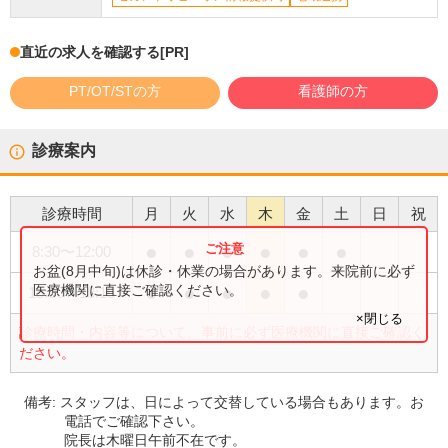
直近の求人を確認する
[PR]
PT/OT/STの方
看護師の方
診療案内
診療時間
月
火
水
木
金
土
日
祝
●
●
●
●
●
●
8:30
〜
12:00
お盆(8月中旬)は休診・休業の場合があります。来院前に必ず
●
●
●
●
●
医療機関に直接ご確認ください。
15:00
〜
18:15
×閉じる
診療時間・内容等について、事前に必ず医療機関に直接ご確認く
ださい。
備考:
スタッフは、日によって交替している場合もあります。お
電話でご確認下さい。
院長は木曜日午前不在です。