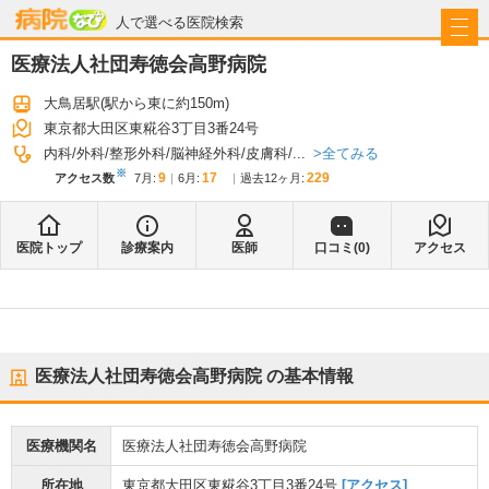
病院なび
人で選べる医院検索
医療法人社団寿徳会高野病院
大鳥居駅
(駅から
東に約150m
)
東京都大田区東糀谷3丁目3番24号
全てみる
内科
外科
整形外科
脳神経外科
皮膚科
...
※
9
17
229
アクセス数
7月
:
6月
:
過去12ヶ月:
医院トップ
診療案内
医師
口コミ(
0
)
アクセス
医療法人社団寿徳会高野病院
の基本情報
医療機関名
医療法人社団寿徳会高野病院
所在地
東京都大田区東糀谷3丁目3番24号
[アクセス]