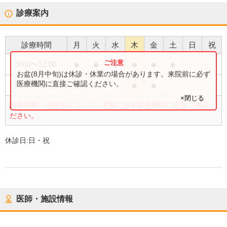
診療案内
診療時間
月
火
水
木
金
土
日
祝
●
●
●
●
●
●
9:00
〜
12:00
お盆(8月中旬)は休診・休業の場合があります。来院前に必ず
●
●
●
●
医療機関に直接ご確認ください。
15:00
〜
18:00
×閉じる
診療時間・内容等について、事前に必ず医療機関に直接ご確認く
ださい。
休診日:
日・祝
医師・施設情報