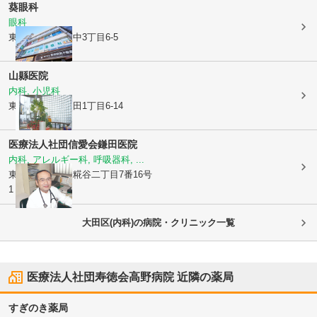
葵眼科
眼科
東京都大田区
萩中3丁目6-5
山縣医院
内科, 小児科
東京都大田区
羽田1丁目6-14
医療法人社団信愛会鎌田医院
内科, アレルギー科, 呼吸器科, ...
東京都大田区
東糀谷二丁目7番16号
1・2階
大田区(内科)の病院・クリニック一覧
医療法人社団寿徳会高野病院
近隣の薬局
すぎのき薬局