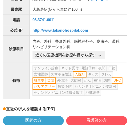
最寄駅
大鳥居駅
(駅から
東に約150m
)
電話
03-3741-0011
公式HP
http://www.takanohospital.com
内科
、
外科
、
整形外科
、
脳神経外科
、
皮膚科
、
眼科
、
リハビリテーション科
診療科目
近くの医療機関を診療科目から探す
オンライン診療
ネット受付
電話予約
夜間
日祝
女性医師
スマホ保険証
入院可
キッズ
クレカ
特徴
駐車場
英語
外国語
大病院
がん
在宅
訪問
DPC
バリアフリー
感染予防
セカンドオピニオン受診可
セカンドオピニオン情報提供可
地域連携
直近の求人を確認する
[PR]
医師の方
看護師の方