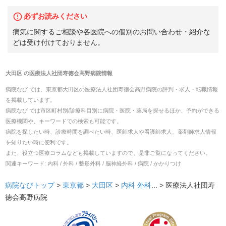
必ずお読みください
病気に関するご相談や各医院への個別のお問い合わせ・紹介な
どは受け付けておりません。
大田区
の
医療法人社団寿徳会高野病院
情報
病院なび では、
東京都
大田区
の
医療法人社団寿徳会高野病院
の
評判・求人・転職
情報
を掲載しています。
病院なび では市区町村別/診療科目別に病院・医院・薬局を探せるほか、予約ができる
医療機関や、キーワードでの検索も可能です。
病院を探したい時、診療時間を調べたい時、医師求人や看護師求人、薬剤師求人情報
を知りたい時に便利です。
また、役立つ医療コラムなども掲載していますので、是非ご覧になってください。
関連キーワード:
内科 / 外科 / 整形外科 / 脳神経外科 / 病院 / かかりつけ
病院なびトップ
>
東京都
>
大田区
>
内科
外科
... >
医療法人社団寿
徳会高野病院