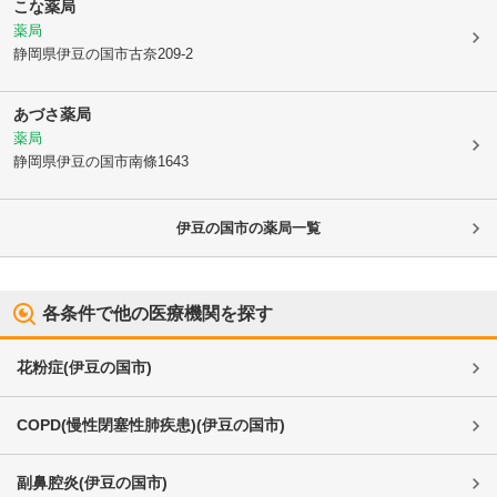
こな薬局
薬局
静岡県伊豆の国市
古奈209-2
あづさ薬局
薬局
静岡県伊豆の国市
南條1643
伊豆の国市
の薬局一覧
各条件で他の医療機関を探す
花粉症
(
伊豆の国市
)
COPD(慢性閉塞性肺疾患)
(
伊豆の国市
)
副鼻腔炎
(
伊豆の国市
)