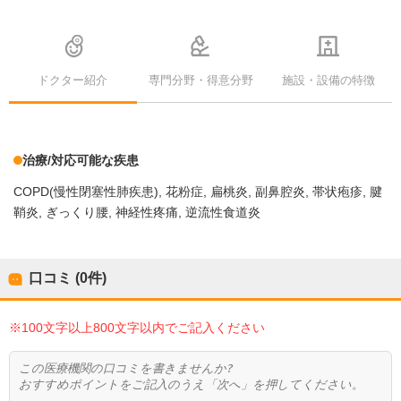
ドクター紹介
専門分野・得意分野
施設・設備の特徴
治療/対応可能な疾患
COPD(慢性閉塞性肺疾患)
花粉症
扁桃炎
副鼻腔炎
帯状疱疹
腱
鞘炎
ぎっくり腰
神経性疼痛
逆流性食道炎
口コミ (0件)
※100文字以上800文字以内でご記入ください