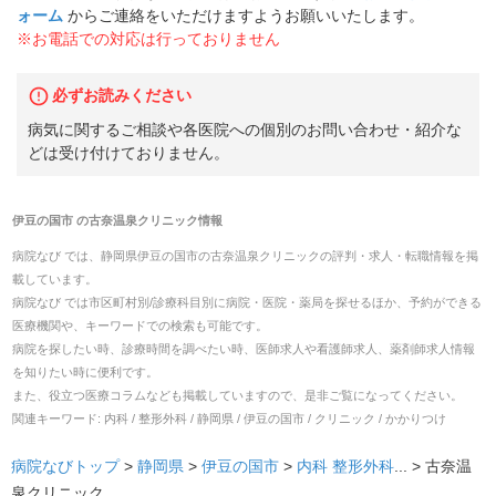
ォーム
からご連絡をいただけますようお願いいたします。
※お電話での対応は行っておりません
必ずお読みください
病気に関するご相談や各医院への個別のお問い合わせ・紹介な
どは受け付けておりません。
伊豆の国市
の
古奈温泉クリニック
情報
病院なび では、
静岡県
伊豆の国市
の
古奈温泉クリニック
の
評判・求人・転職
情報を掲
載しています。
病院なび では市区町村別/診療科目別に病院・医院・薬局を探せるほか、予約ができる
医療機関や、キーワードでの検索も可能です。
病院を探したい時、診療時間を調べたい時、医師求人や看護師求人、薬剤師求人情報
を知りたい時に便利です。
また、役立つ医療コラムなども掲載していますので、是非ご覧になってください。
関連キーワード:
内科 / 整形外科 / 静岡県 / 伊豆の国市 / クリニック / かかりつけ
病院なびトップ
>
静岡県
>
伊豆の国市
>
内科
整形外科
... >
古奈温
泉クリニック