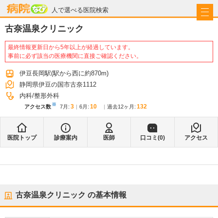
病院なび
人で選べる医院検索
古奈温泉クリニック
最終情報更新日から5年以上が経過しています。
事前に必ず該当の医療機関に直接ご確認ください。
伊豆長岡駅
(駅から
西に約870m
)
静岡県伊豆の国市古奈1112
内科
整形外科
※
3
10
132
アクセス数
7月
:
6月
:
過去12ヶ月:
医院トップ
診療案内
医師
口コミ(
0
)
アクセス
古奈温泉クリニック
の基本情報