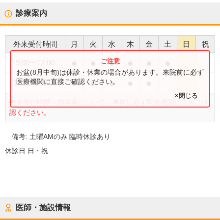
診療案内
外来受付時間
月
火
水
木
金
土
日
祝
●
●
●
●
●
●
9:00
〜
12:00
お盆(8月中旬)は休診・休業の場合があります。来院前に必ず
●
●
●
●
●
医療機関に直接ご確認ください。
13:30
〜
18:00
×閉じる
外来受付時間・内容等について、事前に必ず医療機関に直接ご確
認ください。
備考:
土曜AMのみ 臨時休診あり
休診日:
日・祝
医師・施設情報