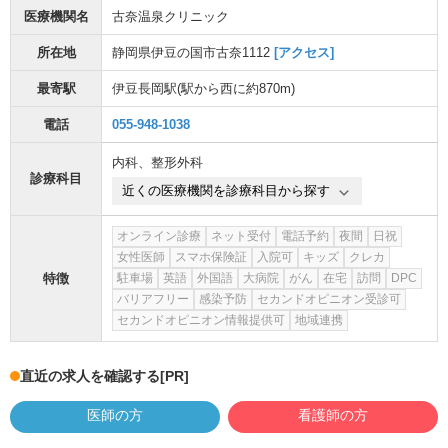
医療機関名
古奈温泉クリニック
所在地
静岡県伊豆の国市古奈1112
[アクセス]
最寄駅
伊豆長岡駅
(駅から
西に約870m
)
電話
055-948-1038
内科
、
整形外科
診療科目
近くの医療機関を診療科目から探す
オンライン診療
ネット受付
電話予約
夜間
日祝
女性医師
スマホ保険証
入院可
キッズ
クレカ
特徴
駐車場
英語
外国語
大病院
がん
在宅
訪問
DPC
バリアフリー
感染予防
セカンドオピニオン受診可
セカンドオピニオン情報提供可
地域連携
直近の求人を確認する
[PR]
医師の方
看護師の方