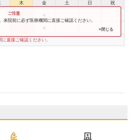
水
木
金
土
日
祝
●
●
す。来院前に必ず医療機関に直接ご確認ください。
●
●
×閉じる
関に直接ご確認ください。