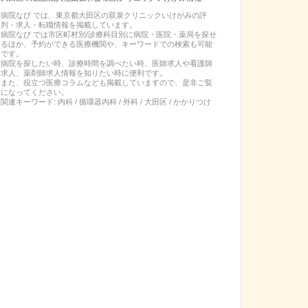
病院なび では、
東京都
大田区
の
双泉クリニックいけがみ
の
評
判・求人・転職
情報を掲載しています。
病院なび では市区町村別/診療科目別に病院・医院・薬局を探せ
るほか、予約ができる医療機関や、キーワードでの検索も可能
です。
病院を探したい時、診療時間を調べたい時、医師求人や看護師
求人、薬剤師求人情報を知りたい時に便利です。
また、役立つ医療コラムなども掲載していますので、是非ご覧
になってください。
関連キーワード:
内科 / 循環器内科 / 外科 / 大田区 / かかりつけ