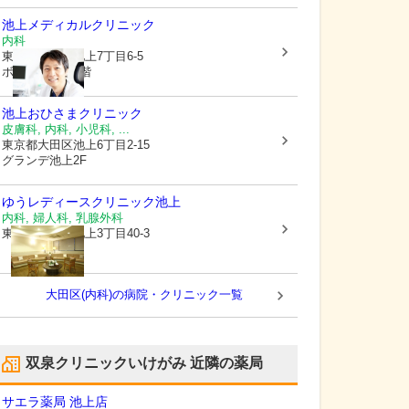
池上メディカルクリニック
内科
東京都大田区
池上7丁目6-5
ボニータビル4階
池上おひさまクリニック
皮膚科, 内科, 小児科, ...
東京都大田区
池上6丁目2-15
グランデ池上2F
ゆうレディースクリニック池上
内科, 婦人科, 乳腺外科
東京都大田区
池上3丁目40-3
大田区(内科)の病院・クリニック一覧
双泉クリニックいけがみ
近隣の薬局
サエラ薬局 池上店