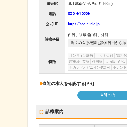
最寄駅
池上駅
(駅から
西に約160m
)
電話
03-3751-3235
公式HP
https://abe-clinic.jp/
内科
、
循環器内科
、
外科
診療科目
近くの医療機関を診療科目から探
オンライン診療
ネット受付
電話予
特徴
駐車場
英語
外国語
大病院
がん
セカンドオピニオン受診可
セカンド
直近の求人を確認する
[PR]
医師の方
診療案内