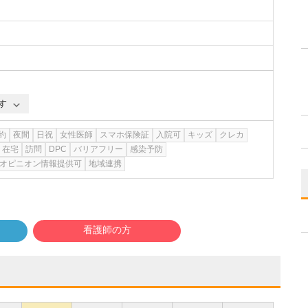
す
約
夜間
日祝
女性医師
スマホ保険証
入院可
キッズ
クレカ
在宅
訪問
DPC
バリアフリー
感染予防
オピニオン情報提供可
地域連携
看護師の方