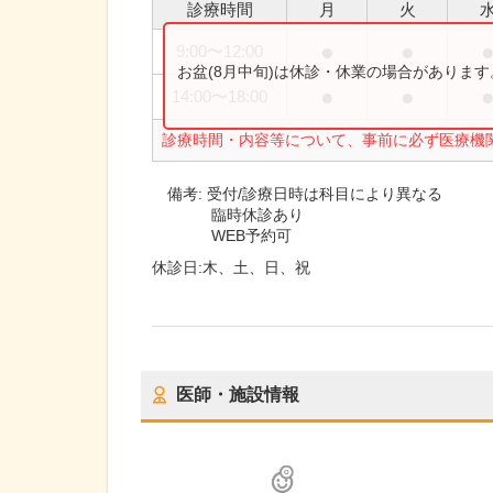
診療時間
月
火
●
●
9:00
〜
12:00
お盆(8月中旬)は休診・休業の場合がありま
●
●
14:00
〜
18:00
診療時間・内容等について、事前に必ず医療機
備考:
受付/診療日時は科目により異なる
臨時休診あり
WEB予約可
休診日:
木、土、日、祝
医師・施設情報