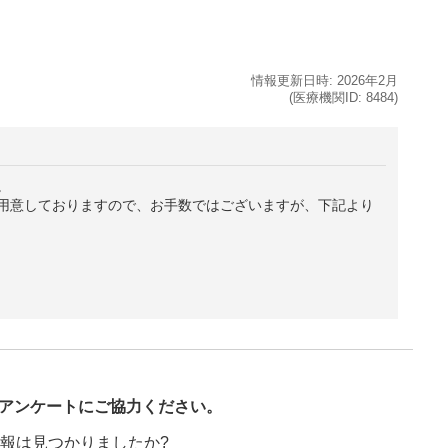
情報更新日時:
2026年
2月
(医療機関ID:
8484
)
。
用意しておりますので、お手数ではございますが、下記より
び
アンケートにご協力ください。
報は見つかりましたか?