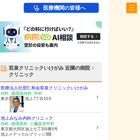
医療機関の皆様へ
双泉クリニックいけがみ
近隣の病院・
クリニック
医療法人社団仁和会
双泉クリニックいけがみ
内科, 循環器内科, 外科
東京都大田区
池上7丁目10-5
池上みなみ内科クリニック
内科, 循環器科, 心臓血管外科
東京都大田区
池上七丁目6番5号
池上メディカルブリッジ3階