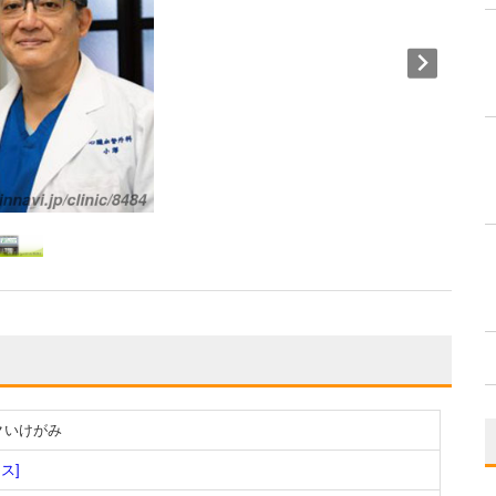
クいけがみ
ス]