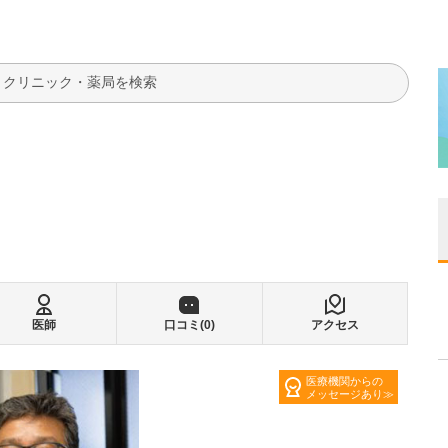
検索
医師
口コミ(
0
)
アクセス
医療機関からの
メッセージあり