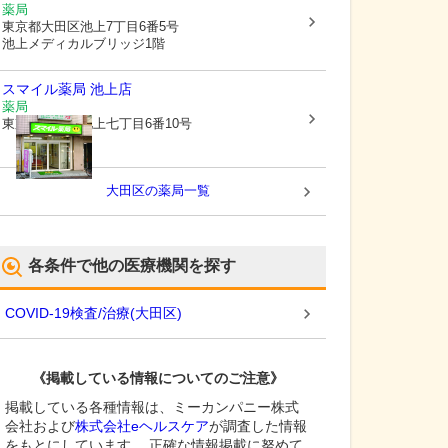
薬局
東京都大田区
池上7丁目6番5号
池上メディカルブリッジ1階
スマイル薬局 池上店
薬局
東京都大田区
池上七丁目6番10号
大田区
の薬局一覧
各条件で他の医療機関を探す
COVID-19検査/治療
(
大田区
)
《掲載している情報についてのご注意》
掲載している各種情報は、ミーカンパニー株式
会社および
株式会社eヘルスケア
が調査した情報
をもとにしています。 正確な情報掲載に努めて