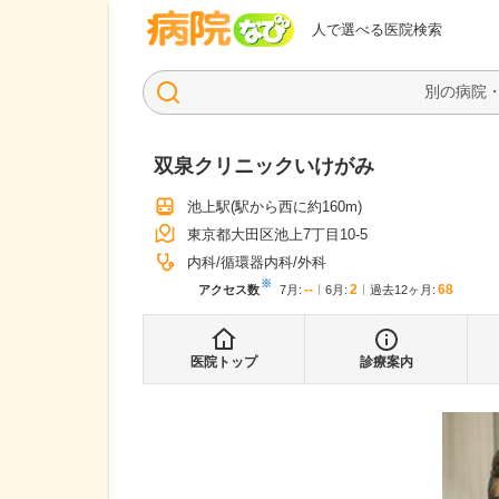
病院なび
人で選べる医院検索
双泉クリニックいけがみ
池上駅
(駅から
西に約160m
)
東京都大田区池上7丁目10-5
内科
循環器内科
外科
※
--
2
68
アクセス数
7月
:
6月
:
過去12ヶ月:
医院トップ
診療案内