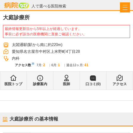
病院なび
人で選べる医院検索
大庭診療所
最終情報更新日から5年以上が経過しています。
事前に必ず該当の医療機関に直接ご確認ください。
太閤通駅
(駅から
南に約220m
)
愛知県名古屋市中村区上米野町4丁目28
内科
※
2
1
41
アクセス数
7月
:
6月
:
過去12ヶ月:
医院トップ
診療案内
医師
口コミ(
0
)
アクセス
大庭診療所
の基本情報