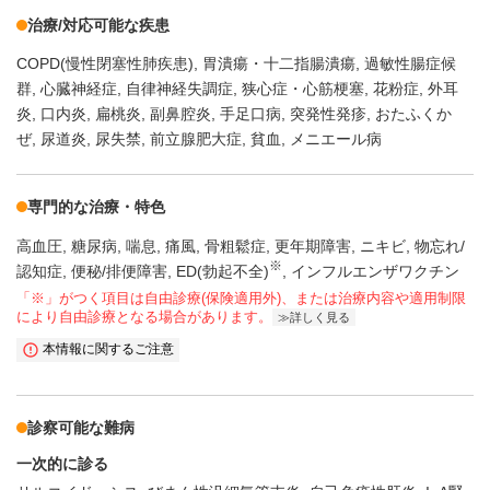
治療/対応可能な疾患
COPD(慢性閉塞性肺疾患)
胃潰瘍・十二指腸潰瘍
過敏性腸症候
群
心臓神経症
自律神経失調症
狭心症・心筋梗塞
花粉症
外耳
炎
口内炎
扁桃炎
副鼻腔炎
手足口病
突発性発疹
おたふくか
ぜ
尿道炎
尿失禁
前立腺肥大症
貧血
メニエール病
専門的な治療・特色
高血圧
糖尿病
喘息
痛風
骨粗鬆症
更年期障害
ニキビ
物忘れ/
※
認知症
便秘/排便障害
ED(勃起不全)
インフルエンザワクチン
「※」がつく項目は自由診療(保険適用外)、または治療内容や適用制限
により自由診療となる場合があります。
詳しく見る
本情報に関するご注意
診察可能な難病
一次的に診る