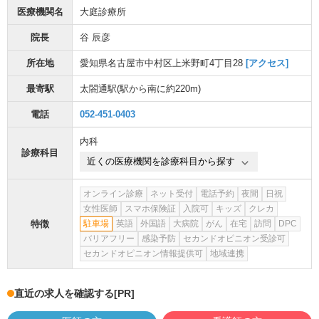
医療機関名
大庭診療所
院長
谷 辰彦
所在地
愛知県名古屋市中村区上米野町4丁目28
[アクセス]
最寄駅
太閤通駅
(駅から
南に約220m
)
電話
052-451-0403
内科
診療科目
近くの医療機関を診療科目から探す
オンライン診療
ネット受付
電話予約
夜間
日祝
女性医師
スマホ保険証
入院可
キッズ
クレカ
特徴
駐車場
英語
外国語
大病院
がん
在宅
訪問
DPC
バリアフリー
感染予防
セカンドオピニオン受診可
セカンドオピニオン情報提供可
地域連携
直近の求人を確認する
[PR]