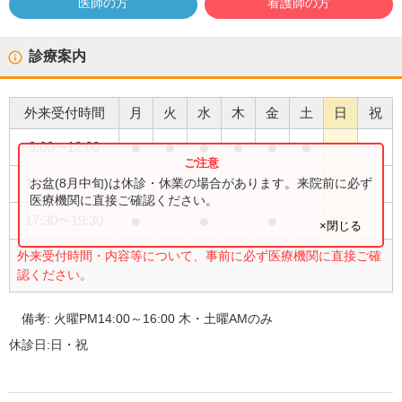
医師の方
看護師の方
診療案内
外来受付時間
月
火
水
木
金
土
日
祝
●
●
●
●
●
●
9:00
〜
12:00
●
お盆(8月中旬)は休診・休業の場合があります。来院前に必ず
14:00
〜
16:00
医療機関に直接ご確認ください。
●
●
●
17:30
〜
19:30
×閉じる
外来受付時間・内容等について、事前に必ず医療機関に直接ご確
認ください。
備考:
火曜PM14:00～16:00 木・土曜AMのみ
休診日:
日・祝