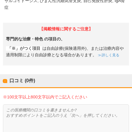
サルコイドーシス
びまん性汎細気管支炎
自己免疫性肝炎
IgA腎
症
【掲載情報に関するご注意】
専門的な治療・特色
の項目の、
「※」がつく項目
は自由診療(保険適用外)、または治療内容や
適用制限により自由診療となる場合があります。
詳しく見る
口コミ (0件)
※100文字以上800文字以内でご記入ください