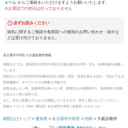
ォーム
からご連絡をいただけますようお願いいたします。
※お電話での対応は行っておりません
必ずお読みください
病気に関するご相談や各医院への個別のお問い合わせ・紹介な
どは受け付けておりません。
名古屋市中村区
の
大庭診療所
情報
病院なび では、
愛知県
名古屋市中村区
の
大庭診療所
の
評判・求人・転職
情報を掲載し
ています。
病院なび では市区町村別/診療科目別に病院・医院・薬局を探せるほか、予約ができる
医療機関や、キーワードでの検索も可能です。
病院を探したい時、診療時間を調べたい時、医師求人や看護師求人、薬剤師求人情報
を知りたい時に便利です。
また、役立つ医療コラムなども掲載していますので、是非ご覧になってください。
関連キーワード:
内科 / 愛知県 / 名古屋市中村区 / 診療所 / かかりつけ
病院なびトップ
>
愛知県
>
名古屋市中村区
>
内科
>
大庭診療所