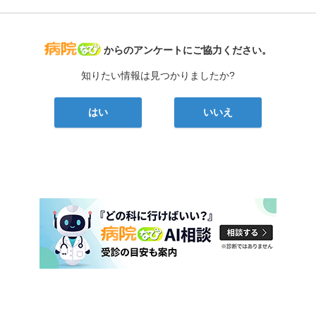
病院なび
からのアンケートにご協力ください。
知りたい情報は見つかりましたか?
はい
いいえ