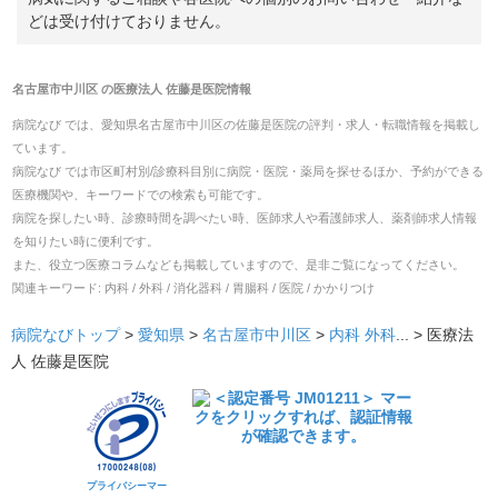
どは受け付けておりません。
名古屋市中川区
の
医療法人 佐藤是医院
情報
病院なび では、
愛知県
名古屋市中川区
の
佐藤是医院
の
評判・求人・転職
情報を掲載し
ています。
病院なび では市区町村別/診療科目別に病院・医院・薬局を探せるほか、予約ができる
医療機関や、キーワードでの検索も可能です。
病院を探したい時、診療時間を調べたい時、医師求人や看護師求人、薬剤師求人情報
を知りたい時に便利です。
また、役立つ医療コラムなども掲載していますので、是非ご覧になってください。
関連キーワード:
内科 / 外科 / 消化器科 / 胃腸科 / 医院 / かかりつけ
病院なびトップ
>
愛知県
>
名古屋市中川区
>
内科
外科
... >
医療法
人 佐藤是医院
プライバシーマー