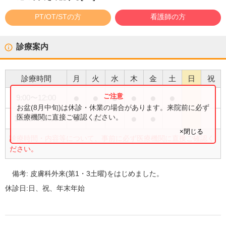
PT/OT/STの方
看護師の方
診療案内
診療時間
月
火
水
木
金
土
日
祝
●
●
●
●
●
●
9:00
〜
12:00
お盆(8月中旬)は休診・休業の場合があります。来院前に必ず
●
●
●
●
医療機関に直接ご確認ください。
17:30
〜
19:00
×閉じる
診療時間・内容等について、事前に必ず医療機関に直接ご確認く
ださい。
備考:
皮膚科外来(第1・3土曜)をはじめました。
休診日:
日、祝、年末年始