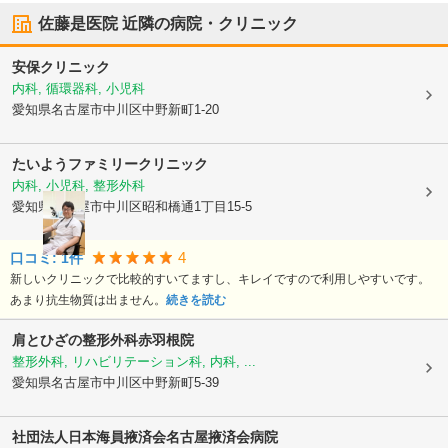
佐藤是医院
近隣の病院・クリニック
安保クリニック
内科, 循環器科, 小児科
愛知県名古屋市中川区
中野新町1-20
たいようファミリークリニック
内科, 小児科, 整形外科
愛知県名古屋市中川区
昭和橋通1丁目15-5
4
口コミ:
1
件
新しいクリニックで比較的すいてますし、キレイですので利用しやすいです。
あまり抗生物質は出ません。
続きを読む
肩とひざの整形外科赤羽根院
整形外科, リハビリテーション科, 内科, ...
愛知県名古屋市中川区
中野新町5-39
社団法人日本海員掖済会
名古屋掖済会病院