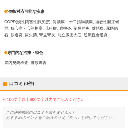
治療/対応可能な疾患
COPD(慢性閉塞性肺疾患)
胃潰瘍・十二指腸潰瘍
過敏性腸症候
群
狭心症・心筋梗塞
花粉症
扁桃炎
副鼻腔炎
腱鞘炎
尿路結
石
尿道炎
尿失禁
腎盂腎炎
前立腺肥大症
逆流性食道炎
専門的な治療・特色
胃内視鏡検査
排尿障害
口コミ (0件)
※100文字以上800文字以内でご記入ください