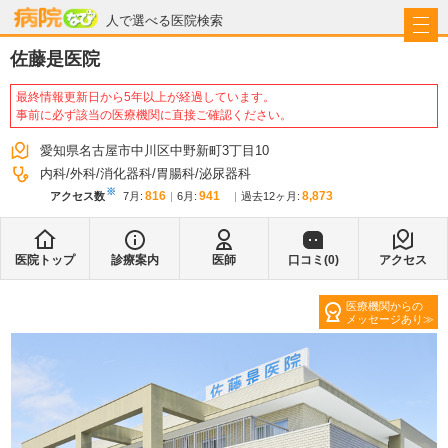
病院なび
人で選べる医院検索
佐藤是医院
最終情報更新日から5年以上が経過しています。
事前に必ず該当の医療機関に直接ご確認ください。
愛知県名古屋市中川区中野新町3丁目10
内科
外科
消化器科
胃腸科
泌尿器科
※
816
941
8,873
アクセス数
7月
:
6月
:
過去12ヶ月:
医院トップ
診療案内
医師
口コミ(
0
)
アクセス
医療機関からの
メッセージあり