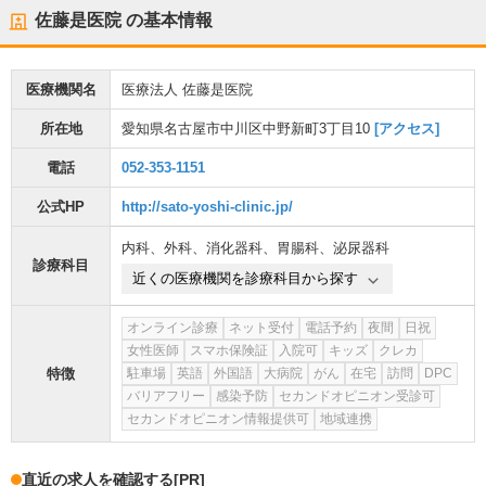
佐藤是医院
の基本情報
医療機関名
医療法人 佐藤是医院
所在地
愛知県名古屋市中川区中野新町3丁目10
[アクセス]
電話
052-353-1151
公式HP
http://sato-yoshi-clinic.jp/
内科
、
外科
、
消化器科
、
胃腸科
、
泌尿器科
診療科目
近くの医療機関を診療科目から探す
オンライン診療
ネット受付
電話予約
夜間
日祝
女性医師
スマホ保険証
入院可
キッズ
クレカ
特徴
駐車場
英語
外国語
大病院
がん
在宅
訪問
DPC
バリアフリー
感染予防
セカンドオピニオン受診可
セカンドオピニオン情報提供可
地域連携
直近の求人を確認する
[PR]