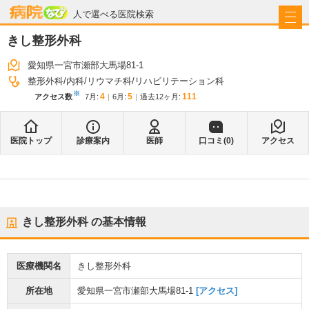
病院なび
人で選べる医院検索
きし整形外科
愛知県一宮市瀬部大馬場81-1
整形外科
内科
リウマチ科
リハビリテーション科
※
4
5
111
アクセス数
7月
:
6月
:
過去12ヶ月:
医院トップ
診療案内
医師
口コミ(
0
)
アクセス
きし整形外科
の基本情報
医療機関名
きし整形外科
所在地
愛知県一宮市瀬部大馬場81-1
[アクセス]