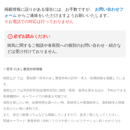
掲載情報に誤りがある場合には、お手数ですが、
お問い合わせフ
ォーム
からご連絡をいただけますようお願いいたします。
※お電話での対応は行っておりません
必ずお読みください
病気に関するご相談や各医院への個別のお問い合わせ・紹介な
どは受け付けておりません。
一宮市
の
きし整形外科
情報
病院なび では、
愛知県
一宮市
の
きし整形外科
の
評判・求人・転職
情報を掲載していま
す。
病院なび では市区町村別/診療科目別に病院・医院・薬局を探せるほか、予約ができる
医療機関や、キーワードでの検索も可能です。
病院を探したい時、診療時間を調べたい時、医師求人や看護師求人、薬剤師求人情報
を知りたい時に便利です。
また、役立つ医療コラムなども掲載していますので、是非ご覧になってください。
関連キーワード:
整形外科 / 内科 / リウマチ科 / リハビリテーション科 / かかりつけ