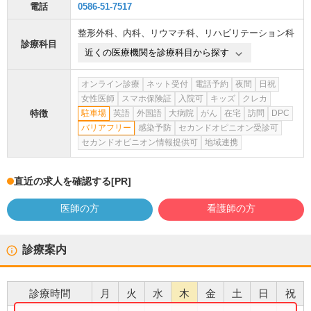
電話
0586-51-7517
整形外科
、
内科
、
リウマチ科
、
リハビリテーション科
診療科目
近くの医療機関を診療科目から探す
オンライン診療
ネット受付
電話予約
夜間
日祝
女性医師
スマホ保険証
入院可
キッズ
クレカ
特徴
駐車場
英語
外国語
大病院
がん
在宅
訪問
DPC
バリアフリー
感染予防
セカンドオピニオン受診可
セカンドオピニオン情報提供可
地域連携
直近の求人を確認する
[PR]
医師の方
看護師の方
診療案内
診療時間
月
火
水
木
金
土
日
祝