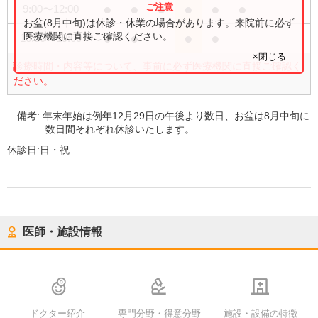
●
●
●
●
●
●
9:00
〜
12:00
お盆(8月中旬)は休診・休業の場合があります。来院前に必ず
●
●
●
●
医療機関に直接ご確認ください。
16:30
〜
19:00
×閉じる
診療時間・内容等について、事前に必ず医療機関に直接ご確認く
ださい。
備考:
年末年始は例年12月29日の午後より数日、お盆は8月中旬に
数日間それぞれ休診いたします。
休診日:
日・祝
医師・施設情報
ドクター紹介
専門分野・得意分野
施設・設備の特徴