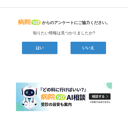
病院なび
からのアンケートにご協力ください。
知りたい情報は見つかりましたか?
はい
いいえ