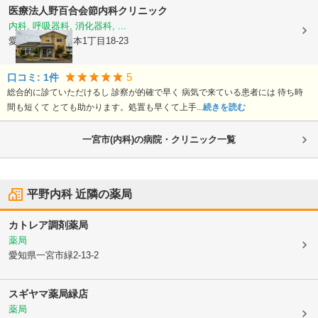
医療法人野百合会
節内科クリニック
内科, 呼吸器科, 消化器科, ...
愛知県一宮市
森本1丁目18-23
5
口コミ:
1
件
総合的に診ていただけるし 診察が的確で早く 病気で来ている患者には 待ち時
間も短くて とても助かります。処置も早くて上手...
続きを読む
一宮市(内科)の病院・クリニック一覧
平野内科
近隣の薬局
カトレア調剤薬局
薬局
愛知県一宮市
緑2-13-2
スギヤマ薬局緑店
薬局