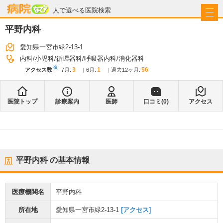
病院なび
人で選べる医院検索
平野内科
愛知県一宮市緑2-13-1
内科
小児科
循環器科
呼吸器内科
消化器科
※
3
1
56
アクセス数
7月
:
6月
:
過去12ヶ月:
医院トップ
診療案内
医師
口コミ(
0
)
アクセス
平野内科
の基本情報
医療機関名
平野内科
所在地
愛知県一宮市緑2-13-1
[アクセス]