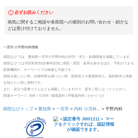
必ずお読みください
病気に関するご相談や各医院への個別のお問い合わせ・紹介な
どは受け付けておりません。
一宮市
の
平野内科
情報
病院なび では、
愛知県
一宮市
の
平野内科
の
評判・求人・転職
情報を掲載しています。
病院なび では市区町村別/診療科目別に病院・医院・薬局を探せるほか、予約ができる
医療機関や、キーワードでの検索も可能です。
病院を探したい時、診療時間を調べたい時、医師求人や看護師求人、薬剤師求人情報
を知りたい時に便利です。
また、役立つ医療コラムなども掲載していますので、是非ご覧になってください。
関連キーワード:
内科 / 小児科 / 循環器科 / 呼吸器内科 / かかりつけ
病院なびトップ
>
愛知県
>
一宮市
>
内科
小児科
... >
平野内科