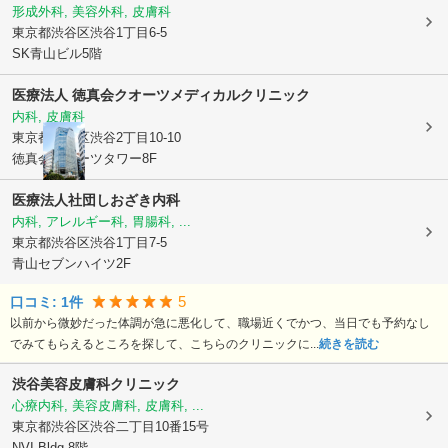
形成外科, 美容外科, 皮膚科
東京都渋谷区
渋谷1丁目6-5
SK青山ビル5階
医療法人 徳真会
クオーツメディカルクリニック
内科, 皮膚科
東京都渋谷区
渋谷2丁目10-10
徳真会クオーツタワー8F
医療法人社団
しおざき内科
内科, アレルギー科, 胃腸科, ...
東京都渋谷区
渋谷1丁目7-5
青山セブンハイツ2F
5
口コミ:
1
件
以前から微妙だった体調が急に悪化して、職場近くでかつ、当日でも予約なし
でみてもらえるところを探して、こちらのクリニックに...
続きを読む
渋谷美容皮膚科クリニック
心療内科, 美容皮膚科, 皮膚科, ...
東京都渋谷区
渋谷二丁目10番15号
NVI Bldg.8階