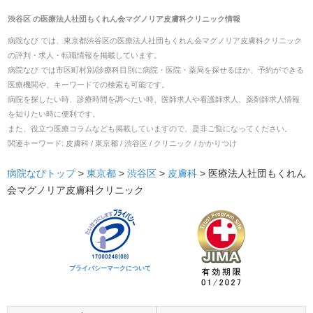
渋谷区
の
医療法人社団もくれん会マグノリア皮膚科クリニック
情報
病院なび では、
東京都
渋谷区
の
医療法人社団もくれん会マグノリア皮膚科クリニック
の
評判・求人・転職
情報を掲載しています。
病院なび では市区町村別/診療科目別に病院・医院・薬局を探せるほか、予約ができる
医療機関や、キーワードでの検索も可能です。
病院を探したい時、診療時間を調べたい時、医師求人や看護師求人、薬剤師求人情報
を知りたい時に便利です。
また、役立つ医療コラムなども掲載していますので、是非ご覧になってください。
関連キーワード:
皮膚科 / 東京都 / 渋谷区 / クリニック / かかりつけ
病院なびトップ
>
東京都
>
渋谷区
>
皮膚科
>
医療法人社団もくれん
会マグノリア皮膚科クリニック
プライバシーマークについて