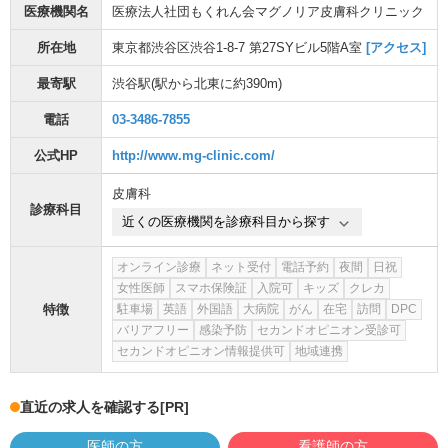
医療機関名
医療法人社団もくれん会マグノリア皮膚科クリニック
所在地
東京都渋谷区渋谷1-8-7 第27SYビル5階A室
[アクセス]
最寄駅
渋谷駅
(駅から
北東に約390m
)
電話
03-3486-7855
公式HP
http://www.mg-clinic.com/
皮膚科
診療科目
近くの医療機関を診療科目から探す
オンライン診療
ネット受付
電話予約
夜間
日祝
女性医師
スマホ保険証
入院可
キッズ
クレカ
特徴
駐車場
英語
外国語
大病院
がん
在宅
訪問
DPC
バリアフリー
感染予防
セカンドオピニオン受診可
セカンドオピニオン情報提供可
地域連携
直近の求人を確認する
[PR]
医師の方
看護師の方