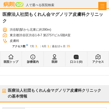
病院なび
人で選べる医院検索
医療法人社団もくれん会マグノリア皮膚科クリニッ
ク
渋谷駅
(駅から
北東に約390m
)
東京都渋谷区渋谷1-8-7 第27SYビル5階A室
皮膚科
※
3
1
35
アクセス数
7月
:
6月
:
過去12ヶ月:
医院トップ
診療案内
医師
口コミ(
0
)
アクセス
医療法人社団もくれん会マグノリア皮膚科クリニック
の基本情報