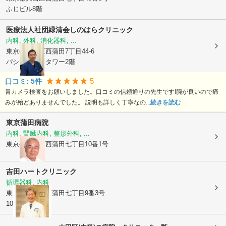
ふじビル8階
医療法人社団緑清会
しのはらクリニック
内科, 外科, 消化器科, ...
東京都大田区
西蒲田7丁目44-6
パシフィックタワー2階
5
口コミ:
5
件
胃カメラ検査をお願いしました。口コミの信頼通りの先生です!腕が良いので痛
みが殆どありませんでした。 説明も詳しく丁寧なの...
続きを読む
東京蒲田病院
内科, 腎臓内科, 整形外科, ...
東京都大田区
西蒲田七丁目10番1号
吉田ハートクリニック
循環器科, 内科
東京都大田区
西蒲田七丁目9番3号
101