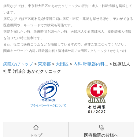
病院なび では、
東京都
大田区
の
あかだクリニック
の
評判・求人・転職
情報を掲載して
います。
病院なび では市区町村別/診療科目別に病院・医院・薬局を探せるほか、予約ができる
医療機関や、キーワードでの検索も可能です。
病院を探したい時、診療時間を調べたい時、医師求人や看護師求人、薬剤師求人情報
を知りたい時に便利です。
また、役立つ医療コラムなども掲載していますので、是非ご覧になってください。
関連キーワード:
内科 / 呼吸器内科 / 脳神経外科 / 大田区 / クリニック / かかりつけ
病院なびトップ
>
東京都
>
大田区
>
内科
呼吸器内科
... >
医療法人
社団 洋誠会 あかだクリニック
プライバシーマークについて
トップ
医療機関の皆様へ