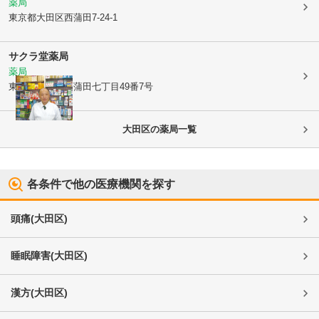
薬局
東京都大田区
西蒲田7-24-1
サクラ堂薬局
薬局
東京都大田区
西蒲田七丁目49番7号
大田区
の薬局一覧
各条件で他の医療機関を探す
頭痛
(
大田区
)
睡眠障害
(
大田区
)
漢方
(
大田区
)