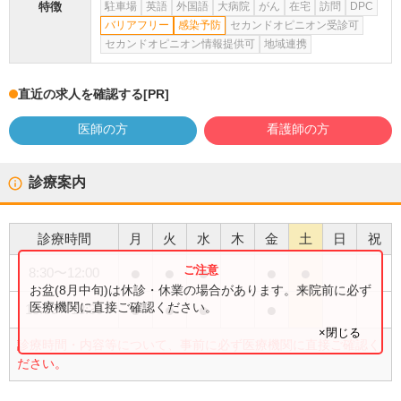
特徴
駐車場
英語
外国語
大病院
がん
在宅
訪問
DPC
バリアフリー
感染予防
セカンドオピニオン受診可
セカンドオピニオン情報提供可
地域連携
直近の求人を確認する
[PR]
医師の方
看護師の方
診療案内
診療時間
月
火
水
木
金
土
日
祝
●
●
●
●
●
8:30
〜
12:00
お盆(8月中旬)は休診・休業の場合があります。来院前に必ず
●
●
●
●
医療機関に直接ご確認ください。
15:00
〜
18:30
×閉じる
診療時間・内容等について、事前に必ず医療機関に直接ご確認く
ださい。