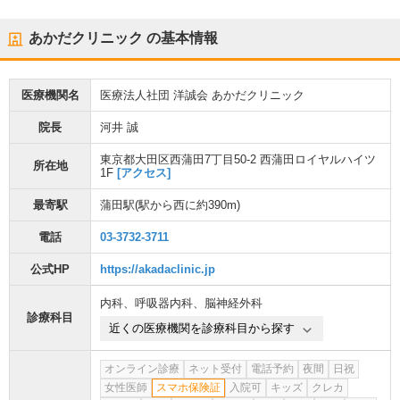
あかだクリニック
の基本情報
医療機関名
医療法人社団 洋誠会 あかだクリニック
院長
河井 誠
東京都大田区西蒲田7丁目50-2 西蒲田ロイヤルハイツ
所在地
1F
[アクセス]
最寄駅
蒲田駅
(駅から
西に約390m
)
電話
03-3732-3711
公式HP
https://akadaclinic.jp
内科
、
呼吸器内科
、
脳神経外科
診療科目
近くの医療機関を診療科目から探す
オンライン診療
ネット受付
電話予約
夜間
日祝
女性医師
スマホ保険証
入院可
キッズ
クレカ