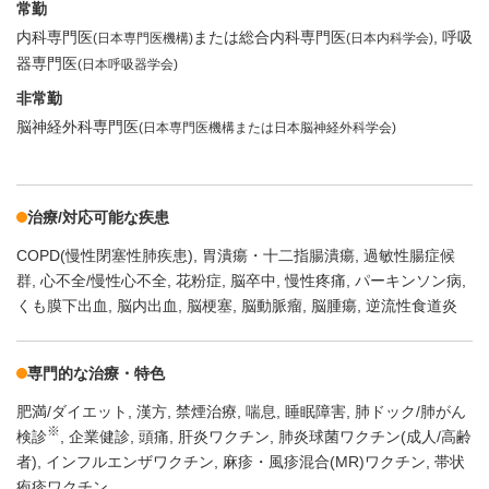
常勤
内科専門医
または総合内科専門医
呼吸
(日本専門医機構)
(日本内科学会)
器専門医
(日本呼吸器学会)
非常勤
脳神経外科専門医
(日本専門医機構または日本脳神経外科学会)
治療/対応可能な疾患
COPD(慢性閉塞性肺疾患)
胃潰瘍・十二指腸潰瘍
過敏性腸症候
群
心不全/慢性心不全
花粉症
脳卒中
慢性疼痛
パーキンソン病
くも膜下出血
脳内出血
脳梗塞
脳動脈瘤
脳腫瘍
逆流性食道炎
専門的な治療・特色
肥満/ダイエット
漢方
禁煙治療
喘息
睡眠障害
肺ドック/肺がん
※
検診
企業健診
頭痛
肝炎ワクチン
肺炎球菌ワクチン(成人/高齢
者)
インフルエンザワクチン
麻疹・風疹混合(MR)ワクチン
帯状
疱疹ワクチン