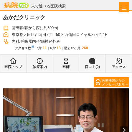
病院なび
人で選べる医院検索
あかだクリニック
蒲田駅
(駅から
西に約390m
)
東京都大田区西蒲田7丁目50-2 西蒲田ロイヤルハイツ1F
内科
呼吸器内科
脳神経外科
※
11
13
268
アクセス数
7月
:
6月
:
過去12ヶ月:
医院トップ
診療案内
医師
口コミ(
0
)
アクセス
医療機関からの
メッセージあり