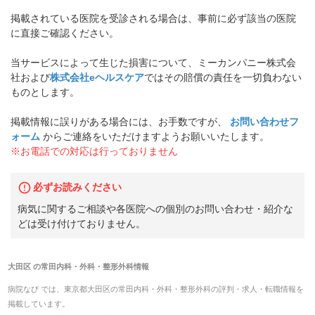
掲載されている医院を受診される場合は、事前に必ず該当の医院
に直接ご確認ください。
当サービスによって生じた損害について、ミーカンパニー株式会
社および
株式会社eヘルスケア
ではその賠償の責任を一切負わない
ものとします。
掲載情報に誤りがある場合には、お手数ですが、
お問い合わせフ
ォーム
からご連絡をいただけますようお願いいたします。
※お電話での対応は行っておりません
必ずお読みください
病気に関するご相談や各医院への個別のお問い合わせ・紹介な
どは受け付けておりません。
大田区
の
常田内科・外科・整形外科
情報
病院なび では、
東京都
大田区
の
常田内科・外科・整形外科
の
評判・求人・転職
情報を
掲載しています。