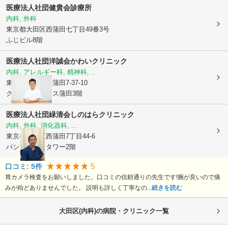
医療法人社団健貴会診療所
内科, 外科
東京都大田区
西蒲田七丁目49番3号
ふじビル8階
医療法人社団洋誠会
かわいクリニック
内科, アレルギー科, 精神科, ...
東京都大田区
西蒲田7-37-10
グリーンプレイス蒲田3階
医療法人社団緑清会
しのはらクリニック
内科, 外科, 消化器科, ...
東京都大田区
西蒲田7丁目44-6
パシフィックタワー2階
5
口コミ:
5
件
胃カメラ検査をお願いしました。口コミの信頼通りの先生です!腕が良いので痛
みが殆どありませんでした。 説明も詳しく丁寧なの...
続きを読む
大田区(内科)の病院・クリニック一覧