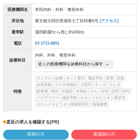
医療機関名
常田内科・外科・整形外科
所在地
東京都大田区西蒲田七丁目60番6号
[アクセス]
最寄駅
蒲田駅
(駅から
西に約430m
)
電話
03-3733-8851
内科
、
外科
、
整形外科
診療科目
近くの医療機関を診療科目から探す
オンライン診療
ネット受付
電話予約
夜間
日祝
女性医師
スマホ保険証
入院可
キッズ
クレカ
特徴
駐車場
英語
外国語
大病院
がん
在宅
訪問
DPC
バリアフリー
感染予防
セカンドオピニオン受診可
セカンドオピニオン情報提供可
地域連携
直近の求人を確認する
[PR]
医師の方
看護師の方