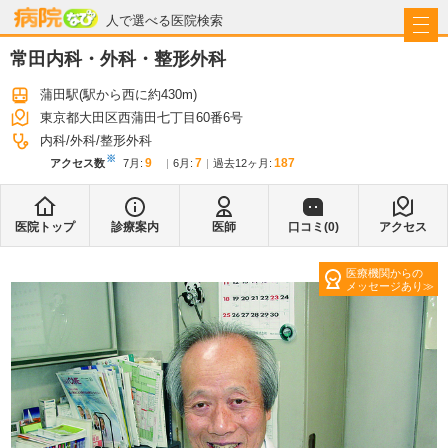
病院なび
人で選べる医院検索
常田内科・外科・整形外科
蒲田駅
(駅から
西に約430m
)
東京都大田区西蒲田七丁目60番6号
内科
外科
整形外科
※
9
7
187
アクセス数
7月
:
6月
:
過去12ヶ月:
医院トップ
診療案内
医師
口コミ(
0
)
アクセス
医療機関からの
メッセージあり