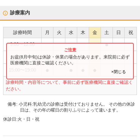
診療案内
診療時間
月
火
水
木
金
土
日
祝
●
9:00
〜
12:00
●
●
●
●
お盆(8月中旬)は休診・休業の場合があります。来院前に必ず
9:00
〜
13:00
医療機関に直接ご確認ください。
●
●
●
●
15:00
〜
19:00
×閉じる
診療時間・内容等について、事前に必ず医療機関に直接ご確認く
ださい。
備考:
小児科:乳幼児の診療は受付けておりません。 その他の休診
日は、その年の曜日の割りふりによって違います。
休診日:
火・日・祝