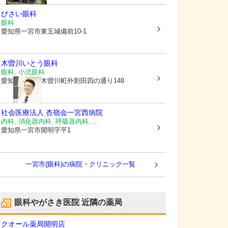
びさい眼科
眼科
愛知県一宮市
東五城備前10-1
木曽川いとう眼科
眼科, 小児眼科
愛知県一宮市
木曽川町外割田四の通り148
社会医療法人 杏嶺会
一宮西病院
内科, 消化器内科, 呼吸器内科, ...
愛知県一宮市
開明字平1
一宮市(眼科)の病院・クリニック一覧
眼科やがさき医院
近隣の薬局
クオール薬局開明店