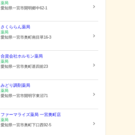
薬局
愛知県一宮市
開明郷中62-1
さくららん薬局
薬局
愛知県一宮市
奥町南目草16-3
合資会社ホルモン薬局
薬局
愛知県一宮市
奥町甚四前23
みどり調剤薬局
薬局
愛知県一宮市
開明字東沼71
ファーマライズ薬局 一宮奥町店
薬局
愛知県一宮市
奥町下口西92-5