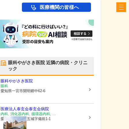
医療機関の皆様へ
眼科やがさき医院
近隣の病院・クリニ
ック
眼科やがさき医院
眼科
愛知県一宮市
開明郷中62-6
医療法人泰玄会
泰玄会病院
内科, 消化器内科, 循環器内科, ...
愛知県一宮市
東五城字備前1-1