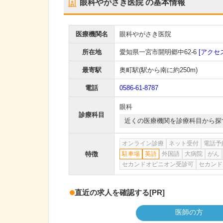
眼科やがさき医院
の基本情報
医療機関名
眼科やがさき医院
所在地
愛知県一宮市開明郷中62-6
[アクセ
最寄駅
奥町駅
(駅から
南に約250m
)
電話
0586-61-8787
眼科
診療科目
近くの医療機関を診療科目から探
オンライン診療
ネット受付
電話予
特徴
駐車場
英語
外国語
大病院
がん
セカンドオピニオン受診可
セカンド
直近の求人を確認する
[PR]
医師の方