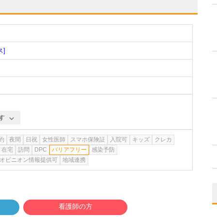
ス]
す
約
夜間
日祝
女性医師
スマホ保険証
入院可
キッズ
クレカ
在宅
訪問
DPC
バリアフリー
感染予防
オピニオン情報提供可
地域連携
看護師の方