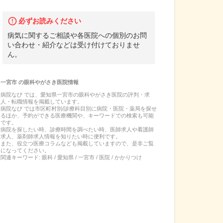
必ずお読みください
病気に関するご相談や各医院への個別のお問
い合わせ・紹介などは受け付けておりませ
ん。
一宮市
の
眼科やがさき医院
情報
病院なび では、
愛知県
一宮市
の
眼科やがさき医院
の
評判・求
人・転職
情報を掲載しています。
病院なび では市区町村別/診療科目別に病院・医院・薬局を探せ
るほか、予約ができる医療機関や、キーワードでの検索も可能
です。
病院を探したい時、診療時間を調べたい時、医師求人や看護師
求人、薬剤師求人情報を知りたい時に便利です。
また、役立つ医療コラムなども掲載していますので、是非ご覧
になってください。
関連キーワード:
眼科 / 愛知県 / 一宮市 / 医院 / かかりつけ