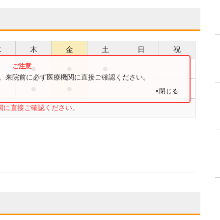
水
木
金
土
日
祝
●
●
●
●
す。来院前に必ず医療機関に直接ご確認ください。
●
●
×閉じる
関に直接ご確認ください。