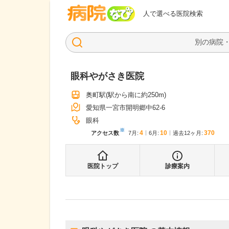
病院なび
人で選べる医院検索
眼科やがさき医院
奥町駅
(駅から
南に約250m
)
愛知県一宮市開明郷中62-6
眼科
※
4
10
370
アクセス数
7月
:
6月
:
過去12ヶ月:
医院トップ
診療案内