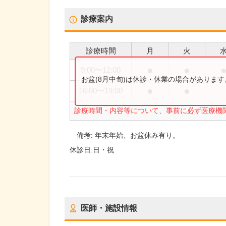
診療案内
診療時間
月
火
●
●
9:00
〜
12:00
お盆(8月中旬)は休診・休業の場合がありま
●
●
16:00
〜
19:00
診療時間・内容等について、事前に必ず医療機
備考:
年末年始、お盆休み有り。
休診日:
日・祝
医師・施設情報