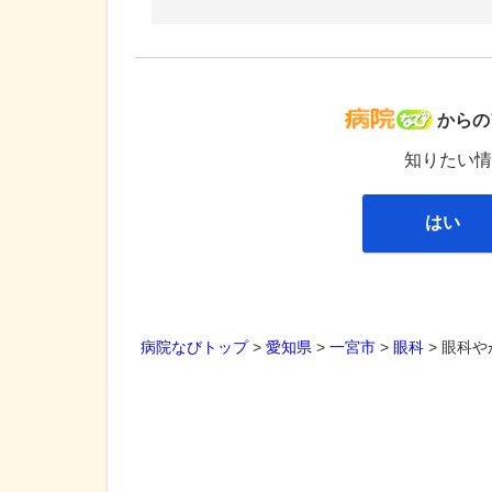
病院な
からの
知りたい情
はい
病院なびトップ
>
愛知県
>
一宮市
>
眼科
>
眼科や