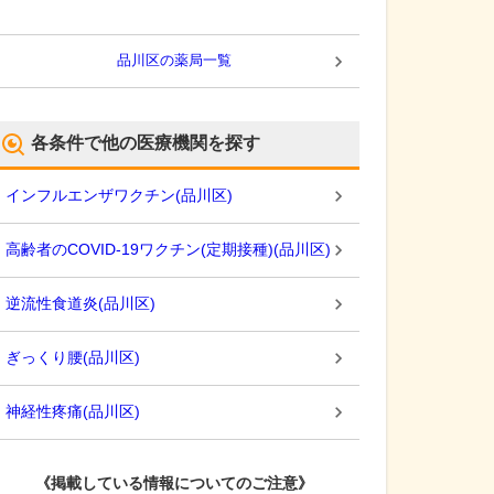
品川区
の薬局一覧
各条件で他の医療機関を探す
インフルエンザワクチン
(
品川区
)
高齢者のCOVID-19ワクチン(定期接種)
(
品川区
)
逆流性食道炎
(
品川区
)
ぎっくり腰
(
品川区
)
神経性疼痛
(
品川区
)
《掲載している情報についてのご注意》