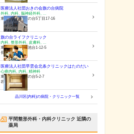
医療法人社団おきの会
旗の台病院
外科, 内科, 脳神経外科, ...
東京都品川区
旗の台5丁目17-16
旗の台ライフクリニック
内科, 整形外科, 皮膚科, ...
東京都大田区
上池台1-12-5
長原ビル5階
医療法人社団早雲会
北条クリニックはたのだい
心療内科, 内科, 精神科
東京都品川区
旗の台5-2-7
岩田ビル1F
品川区(内科)の病院・クリニック一覧
平間整形外科・内科クリニック
近隣の
薬局