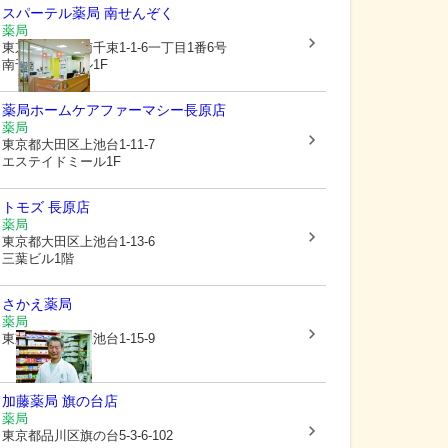
スパーテル薬局 南せんぞく
薬局
東京都大田区
南千束1-1-6一丁目1番6号
南千束山本ビル1F
薬局ホームケアファーマシー長原店
薬局
東京都大田区
上池台1-11-7
エステイドミール1F
トモズ 長原店
薬局
東京都大田区
上池台1-13-6
三葉ビル1階
さかえ薬局
薬局
東京都大田区
上池台1-15-9
加藤薬局 旗の台店
薬局
東京都品川区
旗の台5-3-6-102