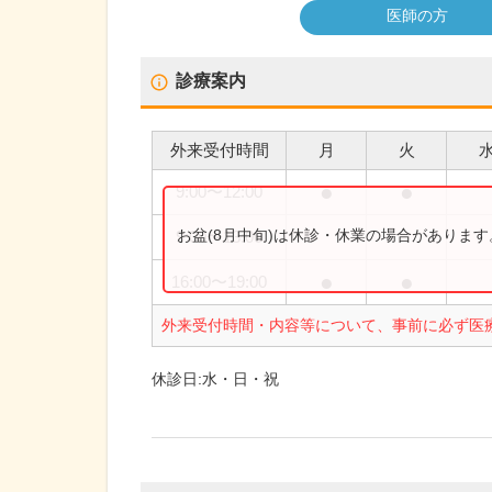
医師の方
診療案内
外来受付時間
月
火
●
●
9:00
〜
12:00
お盆(8月中旬)は休診・休業の場合がありま
9:00
〜
13:00
●
●
16:00
〜
19:00
外来受付時間・内容等について、事前に必ず医
休診日:
水・日・祝