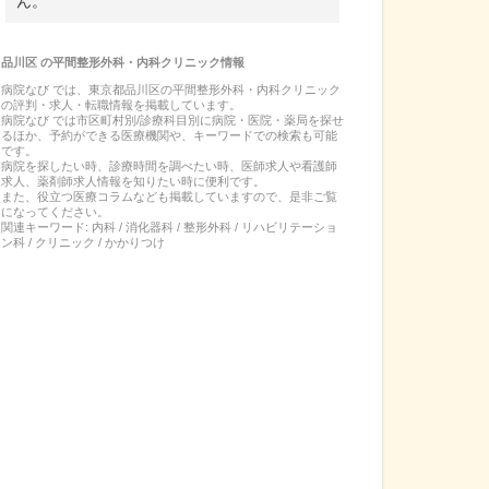
ん。
品川区
の
平間整形外科・内科クリニック
情報
病院なび では、
東京都
品川区
の
平間整形外科・内科クリニック
の
評判・求人・転職
情報を掲載しています。
病院なび では市区町村別/診療科目別に病院・医院・薬局を探せ
るほか、予約ができる医療機関や、キーワードでの検索も可能
です。
病院を探したい時、診療時間を調べたい時、医師求人や看護師
求人、薬剤師求人情報を知りたい時に便利です。
また、役立つ医療コラムなども掲載していますので、是非ご覧
になってください。
関連キーワード:
内科 / 消化器科 / 整形外科 / リハビリテーショ
ン科 / クリニック / かかりつけ