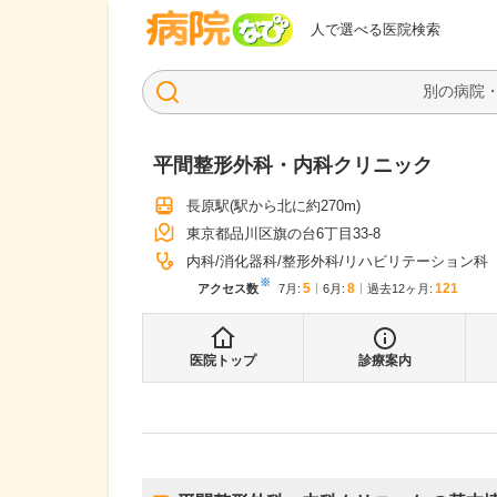
病院なび
人で選べる医院検索
平間整形外科・内科クリニック
長原駅
(駅から
北に約270m
)
東京都品川区旗の台6丁目33-8
内科
消化器科
整形外科
リハビリテーション科
※
5
8
121
アクセス数
7月
:
6月
:
過去12ヶ月:
医院トップ
診療案内