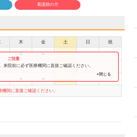
看護師の方
水
木
金
土
日
祝
●
●
●
す。来院前に必ず医療機関に直接ご確認ください。
×閉じる
●
●
療機関に直接ご確認ください。