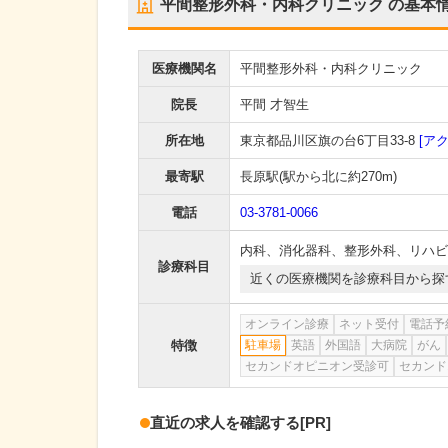
平間整形外科・内科クリニック
の基本
医療機関名
平間整形外科・内科クリニック
院長
平間 才智生
所在地
東京都品川区旗の台6丁目33-8
[ア
最寄駅
長原駅
(駅から
北に約270m
)
電話
03-3781-0066
内科
、
消化器科
、
整形外科
、
リハビ
診療科目
近くの医療機関を診療科目から探
オンライン診療
ネット受付
電話予
特徴
駐車場
英語
外国語
大病院
がん
セカンドオピニオン受診可
セカンド
直近の求人を確認する
[PR]