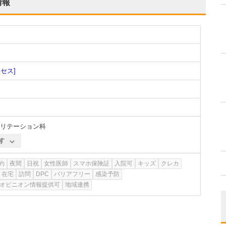
情報
クセス]
リテーション科
す
約
夜間
日祝
女性医師
スマホ保険証
入院可
キッズ
クレカ
在宅
訪問
DPC
バリアフリー
感染予防
オピニオン情報提供可
地域連携