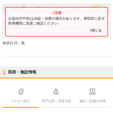
診療時間
月
火
水
木
金
土
日
祝
●
●
●
●
●
●
9:00
〜
14:00
お盆(8月中旬)は休診・休業の場合があります。来院前に必ず
医療機関に直接ご確認ください。
診療時間・内容等について、事前に必ず医療機関に直接ご確認く
×閉じる
ださい。
休診日:
日・祝
医師・施設情報
ドクター紹介
専門分野・得意分野
施設・設備の特徴