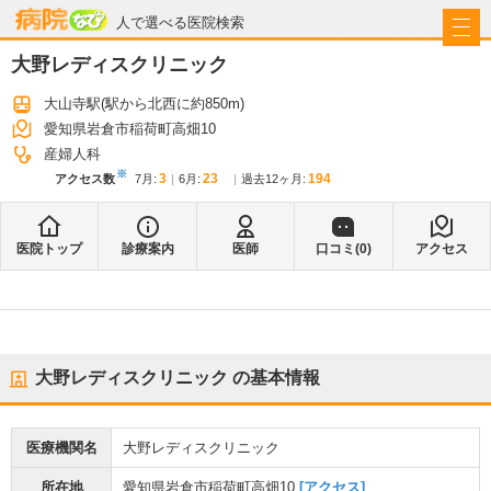
病院なび
人で選べる医院検索
大野レディスクリニック
大山寺駅
(駅から
北西に約850m
)
愛知県岩倉市稲荷町高畑10
産婦人科
※
3
23
194
アクセス数
7月
:
6月
:
過去12ヶ月:
医院トップ
診療案内
医師
口コミ(
0
)
アクセス
大野レディスクリニック
の基本情報
医療機関名
大野レディスクリニック
所在地
愛知県岩倉市稲荷町高畑10
[アクセス]