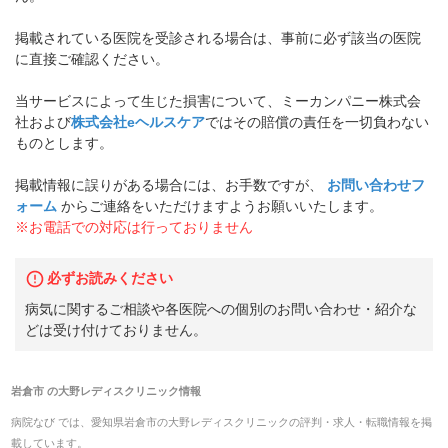
掲載されている医院を受診される場合は、事前に必ず該当の医院
に直接ご確認ください。
当サービスによって生じた損害について、ミーカンパニー株式会
社および
株式会社eヘルスケア
ではその賠償の責任を一切負わない
ものとします。
掲載情報に誤りがある場合には、お手数ですが、
お問い合わせフ
ォーム
からご連絡をいただけますようお願いいたします。
※お電話での対応は行っておりません
必ずお読みください
病気に関するご相談や各医院への個別のお問い合わせ・紹介な
どは受け付けておりません。
岩倉市
の
大野レディスクリニック
情報
病院なび では、
愛知県
岩倉市
の
大野レディスクリニック
の
評判・求人・転職
情報を掲
載しています。