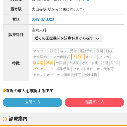
最寄駅
大山寺駅
(駅から
北西に約850m
)
電話
0587-37-3323
産婦人科
診療科目
近くの医療機関を診療科目から探す
オンライン診療
ネット受付
電話予約
夜間
日祝
女性医師
スマホ保険証
入院可
キッズ
クレカ
特徴
駐車場
英語
外国語
大病院
がん
在宅
訪問
DPC
バリアフリー
感染予防
セカンドオピニオン受診可
セカンドオピニオン情報提供可
地域連携
直近の求人を確認する
[PR]
医師の方
看護師の方
診療案内