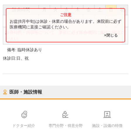
診療時間
月
火
水
木
金
土
日
祝
●
●
●
●
●
●
9:00
〜
12:00
お盆(8月中旬)は休診・休業の場合があります。来院前に必ず
医療機関に直接ご確認ください。
診療時間・内容等について、事前に必ず医療機関に直接ご確認く
×閉じる
ださい。
備考:
臨時休診あり
休診日:
日、祝
医師・施設情報
ドクター紹介
専門分野・得意分野
施設・設備の特徴