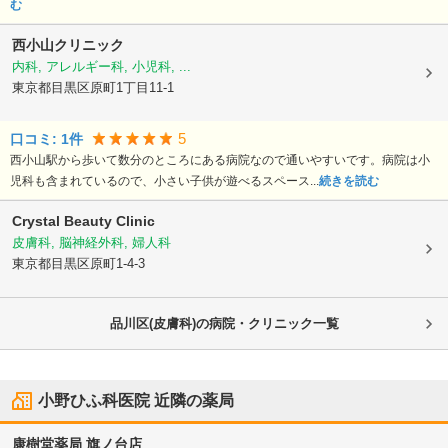
む
西小山クリニック
内科, アレルギー科, 小児科, ...
東京都目黒区
原町1丁目11-1
5
口コミ:
1
件
西小山駅から歩いて数分のところにある病院なので通いやすいです。病院は小
児科も含まれているので、小さい子供が遊べるスペース...
続きを読む
Crystal Beauty Clinic
皮膚科, 脳神経外科, 婦人科
東京都目黒区
原町1-4-3
品川区(皮膚科)の病院・クリニック一覧
小野ひふ科医院
近隣の薬局
康樹堂薬局 旗ノ台店