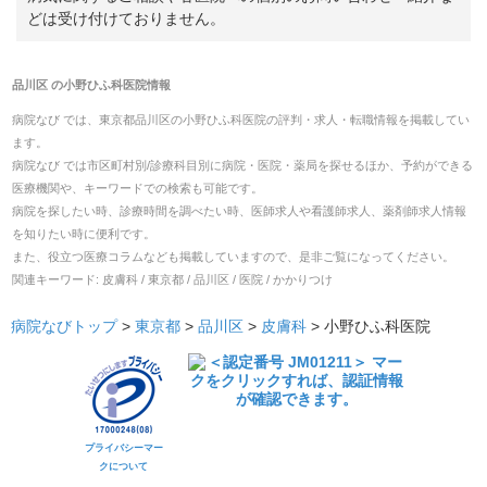
どは受け付けておりません。
品川区
の
小野ひふ科医院
情報
病院なび では、
東京都
品川区
の
小野ひふ科医院
の
評判・求人・転職
情報を掲載してい
ます。
病院なび では市区町村別/診療科目別に病院・医院・薬局を探せるほか、予約ができる
医療機関や、キーワードでの検索も可能です。
病院を探したい時、診療時間を調べたい時、医師求人や看護師求人、薬剤師求人情報
を知りたい時に便利です。
また、役立つ医療コラムなども掲載していますので、是非ご覧になってください。
関連キーワード:
皮膚科 / 東京都 / 品川区 / 医院 / かかりつけ
病院なびトップ
>
東京都
>
品川区
>
皮膚科
>
小野ひふ科医院
プライバシーマー
クについて