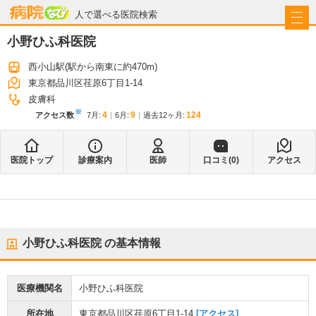
病院なび
人で選べる医院検索
小野ひふ科医院
西小山駅
(駅から
南東に約470m
)
東京都品川区荏原6丁目1-14
皮膚科
※
4
9
124
アクセス数
7月
:
6月
:
過去12ヶ月:
医院トップ
診療案内
医師
口コミ(
0
)
アクセス
小野ひふ科医院
の基本情報
医療機関名
小野ひふ科医院
所在地
東京都品川区荏原6丁目1-14
[アクセス]