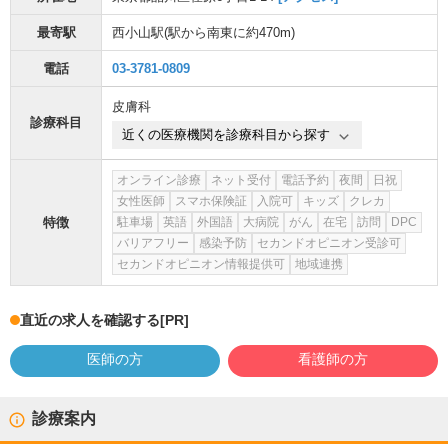
最寄駅
西小山駅
(駅から
南東に約470m
)
電話
03-3781-0809
皮膚科
診療科目
近くの医療機関を診療科目から探す
オンライン診療
ネット受付
電話予約
夜間
日祝
女性医師
スマホ保険証
入院可
キッズ
クレカ
特徴
駐車場
英語
外国語
大病院
がん
在宅
訪問
DPC
バリアフリー
感染予防
セカンドオピニオン受診可
セカンドオピニオン情報提供可
地域連携
直近の求人を確認する
[PR]
医師の方
看護師の方
診療案内