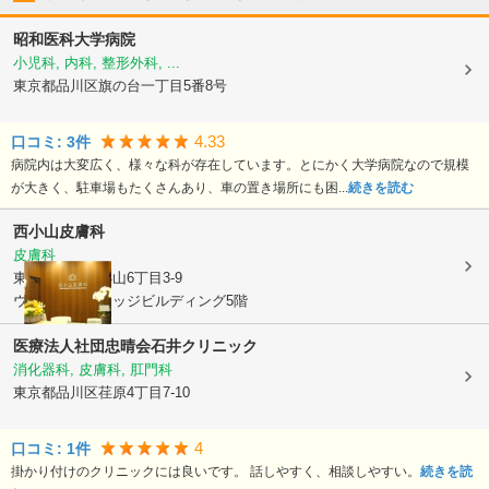
昭和医科大学病院
小児科, 内科, 整形外科, ...
東京都品川区
旗の台一丁目5番8号
4.33
口コミ:
3
件
病院内は大変広く、様々な科が存在しています。とにかく大学病院なので規模
が大きく、駐車場もたくさんあり、車の置き場所にも困...
続きを読む
西小山皮膚科
皮膚科
東京都品川区
小山6丁目3-9
ウェストヴィレッジビルディング5階
医療法人社団忠晴会
石井クリニック
消化器科, 皮膚科, 肛門科
東京都品川区
荏原4丁目7-10
4
口コミ:
1
件
掛かり付けのクリニックには良いです。 話しやすく、相談しやすい。
続きを読