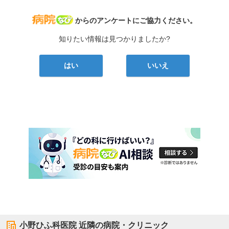
病院なび
からのアンケートにご協力ください。
知りたい情報は見つかりましたか?
はい
いいえ
小野ひふ科医院
近隣の病院・クリニック