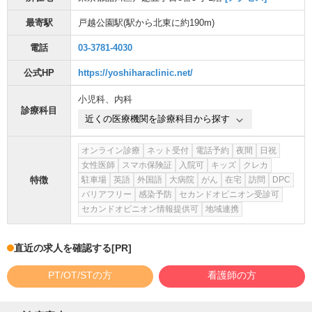
最寄駅
戸越公園駅
(駅から
北東に約190m
)
電話
03-3781-4030
公式HP
https://yoshiharaclinic.net/
小児科
、
内科
診療科目
近くの医療機関を診療科目から探す
オンライン診療
ネット受付
電話予約
夜間
日祝
女性医師
スマホ保険証
入院可
キッズ
クレカ
特徴
駐車場
英語
外国語
大病院
がん
在宅
訪問
DPC
バリアフリー
感染予防
セカンドオピニオン受診可
セカンドオピニオン情報提供可
地域連携
直近の求人を確認する
[PR]
PT/OT/STの方
看護師の方