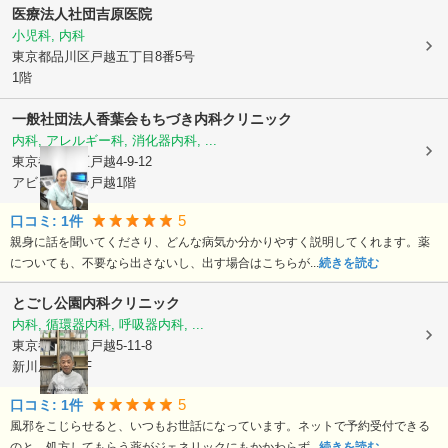
医療法人社団吉原医院
小児科, 内科
東京都品川区
戸越五丁目8番5号
1階
一般社団法人香葉会
もちづき内科クリニック
内科, アレルギー科, 消化器内科, ...
東京都品川区
戸越4-9-12
アビタシオン戸越1階
5
口コミ:
1
件
親身に話を聞いてくださり、どんな病気か分かりやすく説明してくれます。薬
についても、不要なら出さないし、出す場合はこちらが...
続きを読む
とごし公園内科クリニック
内科, 循環器内科, 呼吸器内科, ...
東京都品川区
戸越5-11-8
新川屋ビル1F
5
口コミ:
1
件
風邪をこじらせると、いつもお世話になっています。ネットで予約受付できる
のと、処方してもらう薬がジェネリックにもかかわらず...
続きを読む