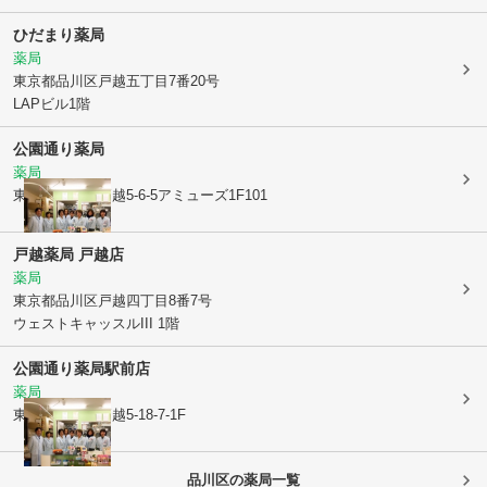
ひだまり薬局
薬局
東京都品川区
戸越五丁目7番20号
LAPビル1階
公園通り薬局
薬局
東京都品川区
戸越5-6-5アミューズ1F101
戸越薬局 戸越店
薬局
東京都品川区
戸越四丁目8番7号
ウェストキャッスルIII 1階
公園通り薬局駅前店
薬局
東京都品川区
戸越5-18-7-1F
品川区
の薬局一覧