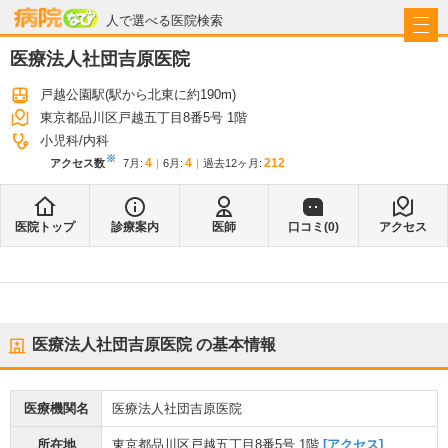
病院なび
人で選べる医院検索
医療法人社団吉原医院
戸越公園駅
(駅から
北東に約190m
)
東京都品川区戸越五丁目8番5号 1階
小児科
内科
※
4
4
212
アクセス数
7月
:
6月
:
過去12ヶ月:
医院トップ
診療案内
医師
口コミ(
0
)
アクセス
医療法人社団吉原医院
の基本情報
医療機関名
医療法人社団吉原医院
所在地
東京都品川区戸越五丁目8番5号 1階
[アクセス]