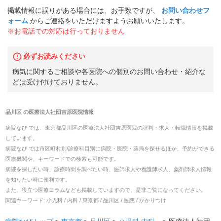
掲載情報に誤りがある場合には、お手数ですが、
お問い合わせフ
ォーム
からご連絡をいただけますようお願いいたします。
※お電話での対応は行っておりません
必ずお読みください
病気に関するご相談や各医院への個別のお問い合わせ・紹介な
どは受け付けておりません。
品川区
の
医療法人社団吉原医院
情報
病院なび では、
東京都
品川区
の
医療法人社団吉原医院
の
評判・求人・転職
情報を掲載
しています。
病院なび では市区町村別/診療科目別に病院・医院・薬局を探せるほか、予約ができる
医療機関や、キーワードでの検索も可能です。
病院を探したい時、診療時間を調べたい時、医師求人や看護師求人、薬剤師求人情報
を知りたい時に便利です。
また、役立つ医療コラムなども掲載していますので、是非ご覧になってください。
関連キーワード:
小児科 / 内科 / 東京都 / 品川区 / 医院 / かかりつけ