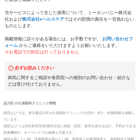
当サービスによって生じた損害について、ミーカンパニー株式会
社および
株式会社eヘルスケア
ではその賠償の責任を一切負わない
ものとします。
掲載情報に誤りがある場合には、お手数ですが、
お問い合わせフ
ォーム
からご連絡をいただけますようお願いいたします。
※お電話での対応は行っておりません
必ずお読みください
病気に関するご相談や各医院への個別のお問い合わせ・紹介な
どは受け付けておりません。
品川区
の
久保眼科クリニック
情報
病院なび では、
東京都
品川区
の
久保眼科クリニック
の
評判・求人・転職
情報を掲載し
ています。
病院なび では市区町村別/診療科目別に病院・医院・薬局を探せるほか、予約ができる
医療機関や、キーワードでの検索も可能です。
病院を探したい時、診療時間を調べたい時、医師求人や看護師求人、薬剤師求人情報