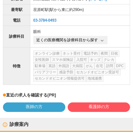
最寄駅
荏原町駅
(駅から
東に約290m
)
電話
03-3784-0493
眼科
診療科目
近くの医療機関を診療科目から探す
オンライン診療
ネット受付
電話予約
夜間
日祝
女性医師
スマホ保険証
入院可
キッズ
クレカ
特徴
駐車場
英語
外国語
大病院
がん
在宅
訪問
DPC
バリアフリー
感染予防
セカンドオピニオン受診可
セカンドオピニオン情報提供可
地域連携
直近の求人を確認する
[PR]
医師の方
看護師の方
診療案内