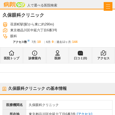
病院なび
人で選べる医院検索
久保眼科クリニック
荏原町駅
(駅から
東に約290m
)
東京都品川区中延六丁目6番3号
眼科
※
10
9
144
アクセス数
7月
:
6月
:
過去12ヶ月:
医院トップ
診療案内
医師
口コミ(
0
)
アクセス
久保眼科クリニック
の基本情報
医療機関名
久保眼科クリニック
所在地
東京都品川区中延六丁目6番3号
[アクセス]