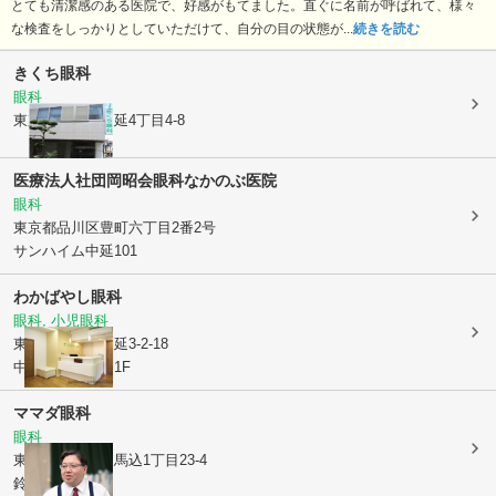
とても清潔感のある医院で、好感がもてました。直ぐに名前が呼ばれて、様々
な検査をしっかりとしていただけて、自分の目の状態が...
続きを読む
きくち眼科
眼科
東京都品川区
中延4丁目4-8
医療法人社団岡昭会眼科なかのぶ医院
眼科
東京都品川区
豊町六丁目2番2号
サンハイム中延101
わかばやし眼科
眼科, 小児眼科
東京都品川区
中延3-2-18
中延レジデンス1F
ママダ眼科
眼科
東京都大田区
東馬込1丁目23-4
鈴木ビル