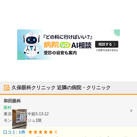
久保眼科クリニック
近隣の病院・クリニック
和田眼科
眼科
東京都品川区
中延5-13-12
モン・リバージュ1階
4
口コミ:
1
件