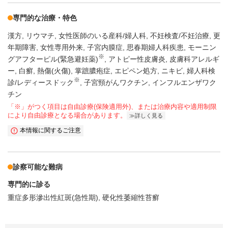
専門的な治療・特色
漢方
リウマチ
女性医師のいる産科/婦人科
不妊検査/不妊治療
更
年期障害
女性専用外来
子宮内膜症
思春期婦人科疾患
モーニン
※
グアフターピル(緊急避妊薬)
アトピー性皮膚炎
皮膚科アレルギ
ー
白癬
熱傷(火傷)
掌蹠膿疱症
エピペン処方
ニキビ
婦人科検
※
診/レディースドック
子宮頸がんワクチン
インフルエンザワク
チン
「※」がつく項目は自由診療(保険適用外)、または治療内容や適用制限
により自由診療となる場合があります。
詳しく見る
本情報に関するご注意
診察可能な難病
専門的に診る
重症多形滲出性紅斑(急性期)
硬化性萎縮性苔癬