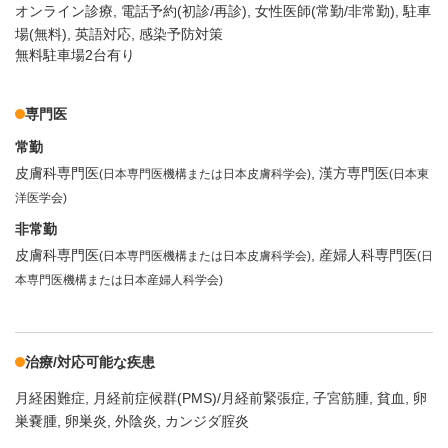
オンライン診療
電話予約(初診/再診)
女性医師(常勤/非常勤)
駐車
場(無料)
英語対応
感染予防対策
無料駐車場2台有り
専門医
常勤
皮膚科専門医
漢方専門医
(日本専門医機構または日本皮膚科学会)
(日本東
洋医学会)
非常勤
皮膚科専門医
産婦人科専門医
(日本専門医機構または日本皮膚科学会)
(日
本専門医機構または日本産婦人科学会)
治療/対応可能な疾患
月経困難症
月経前症候群(PMS)/月経前緊張症
子宮筋腫
貧血
卵
巣嚢腫
卵巣炎
外陰炎
カンジダ腟炎