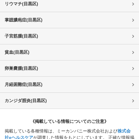
リウマチ
(
目黒区
)
掌蹠膿疱症
(
目黒区
)
子宮筋腫
(
目黒区
)
貧血
(
目黒区
)
卵巣嚢腫
(
目黒区
)
月経困難症
(
目黒区
)
カンジダ腟炎
(
目黒区
)
《掲載している情報についてのご注意》
掲載している各種情報は、ミーカンパニー株式会社および
株式会
社eヘルスケア
が調査した情報をもとにしています。 正確な情報掲