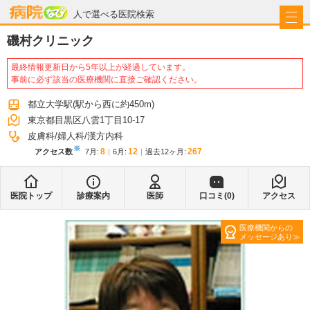
病院なび
人で選べる医院検索
磯村クリニック
最終情報更新日から5年以上が経過しています。
事前に必ず該当の医療機関に直接ご確認ください。
都立大学駅
(駅から
西に約450m
)
東京都目黒区八雲1丁目10-17
皮膚科
婦人科
漢方内科
※
8
12
267
アクセス数
7月
:
6月
:
過去12ヶ月:
医院トップ
診療案内
医師
口コミ(
0
)
アクセス
医療機関からの
メッセージあり