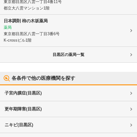
東京都目黒区
八雲一丁目4番11号
都立大八雲マンション1階
日本調剤 柿の木坂薬局
薬局
東京都目黒区
八雲一丁目3番6号
K-crossビル1階
目黒区
の薬局一覧
各条件で他の医療機関を探す
子宮内膜症
(
目黒区
)
更年期障害
(
目黒区
)
ニキビ
(
目黒区
)