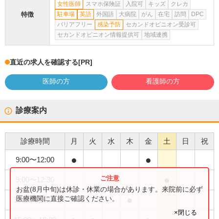
女性医師
スマホ保険証
入院可
キッズ
クレカ
特徴
駐車場
英語
外国語
大病院
がん
在宅
訪問
DPC
バリアフリー
感染予防
セカンドオピニオン受診可
セカンドオピニオン情報提供可
地域連携
直近の求人を確認する
[PR]
医師の方
看護師の方
診療案内
診療時間
月
火
水
木
金
土
日
祝
●
●
9:00
〜
12:00
●
9:00
〜
12:30
お盆(8月中旬)は休診・休業の場合があります。来院前に必ず
●
医療機関に直接ご確認ください。
15:00
〜
18:00
×閉じる