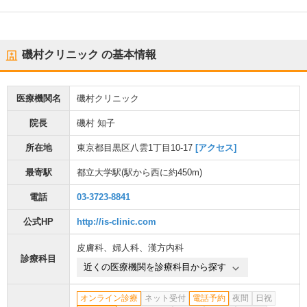
磯村クリニック
の基本情報
医療機関名
磯村クリニック
院長
磯村 知子
所在地
東京都目黒区八雲1丁目10-17
[アクセス]
最寄駅
都立大学駅
(駅から
西に約450m
)
電話
03-3723-8841
公式HP
http://is-clinic.com
皮膚科
、
婦人科
、
漢方内科
診療科目
近くの医療機関を診療科目から探す
オンライン診療
ネット受付
電話予約
夜間
日祝