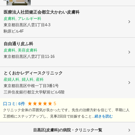
医療法人社団健正会
都立大かわい皮膚科
皮膚科, アレルギー科
東京都目黒区
八雲1丁目4-3
駒原ビル4F
自由通り皮ふ科
皮膚科, 美容皮膚科
東京都目黒区
八雲2丁目11-16
とくおかレディースクリニック
産婦人科, 婦人科, 産科
東京都目黒区
中根一丁目3番1号
三井住友銀行都立大学駅前ビル6階
5
口コミ:
6
件
クリニック全体の雰囲気が良かったです。先生の治療方針を信じて、早期に人
工授精にステップアップし、見事2回目で妊娠すること...
続きを読む
目黒区(皮膚科)の病院・クリニック一覧