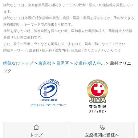
病院なび では、
東京都
目黒区
の
磯村クリニック
の
評判・求人・転職
情報を掲載してい
ます。
病院なび では市区町村別/診療科目別に病院・医院・薬局を探せるほか、予約ができる
医療機関や、キーワードでの検索も可能です。
病院を探したい時、診療時間を調べたい時、医師求人や看護師求人、薬剤師求人情報
を知りたい時に便利です。
また、役立つ医療コラムなども掲載していますので、是非ご覧になってください。
関連キーワード:
皮膚科 / 婦人科 / 漢方内科 / 目黒区 / クリニック / かかりつけ
病院なびトップ
>
東京都
>
目黒区
>
皮膚科
婦人科
... >
磯村クリニ
ック
プライバシーマークについて
トップ
医療機関の皆様へ