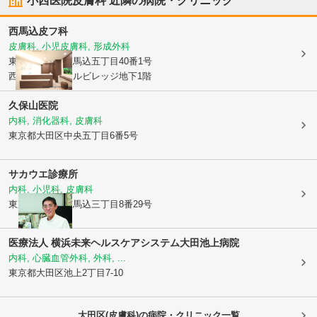
小西医院皮膚科
近隣の病院・クリニック
西馬込皮フ科
皮膚科, 小児皮膚科, 形成外科
東京都大田区
南馬込五丁目40番1号
西馬込メディカルビレッジ地下1階
久保山医院
内科, 消化器科, 皮膚科
東京都大田区
中央五丁目6番5号
サカウエ診療所
内科, 小児科, 皮膚科
東京都大田区
南馬込三丁目8番29号
医療法人 横浜未来ヘルスケアシステム
大田池上病院
内科, 心臓血管外科, 外科, ...
東京都大田区
池上2丁目7-10
大田区(皮膚科)の病院・クリニック一覧