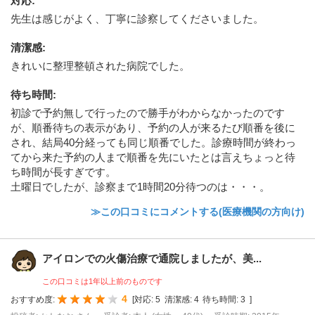
対応
:
先生は感じがよく、丁寧に診察してくださいました。
清潔感
:
きれいに整理整頓された病院でした。
待ち時間
:
初診で予約無しで行ったので勝手がわからなかったのです
が、順番待ちの表示があり、予約の人が来るたび順番を後に
され、結局40分経っても同じ順番でした。診療時間が終わっ
てから来た予約の人まで順番を先にいたとは言えちょっと待
ち時間が長すぎです。
土曜日でしたが、診察まで1時間20分待つのは・・・。
≫この口コミにコメントする(医療機関の方向け)
アイロンでの火傷治療で通院しましたが、美...
この口コミは1年以上前のものです
4
おすすめ度:
[
対応:
5
清潔感:
4
待ち時間:
3
]