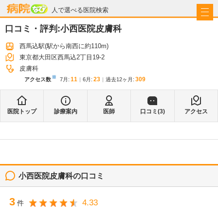
病院なび
人で選べる医院検索
口コミ・評判:
小西医院皮膚科
西馬込駅
(駅から
南西に約110m
)
東京都大田区西馬込2丁目19-2
皮膚科
※
11
23
309
アクセス数
7月
:
6月
:
過去12ヶ月:
医院トップ
診療案内
医師
口コミ(
3
)
アクセス
小西医院皮膚科
の口コミ
3
4.33
件