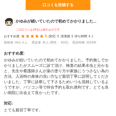
口コミを投稿する
かゆみが続いていたので初めてかかりました...
この口コミは1年以上前のものです
5
おすすめ度:
[
対応:
5
清潔感:
5
待ち時間:
4
]
投稿者: Hiro さん
受診者: 本人 (男性・ 30代)
受診時期: 2018年
おすすめ度
:
かゆみが続いていたので初めてかかりました。予約無しでか
かりましたがスムーズに診て頂け、検査の結果水虫と分かる
と、先生や看護師さんが薬の塗り方や家族にうつさない為の
方法、入浴時の身体の洗い方など親切丁寧に説明してくださ
いました。丁寧に診察して下さるためいつも混雑しているよ
うですが、パソコン等で待合予約も取れ便利です。とても良
い病院に出会えて良かったです。
対応
:
とても親切丁寧です。