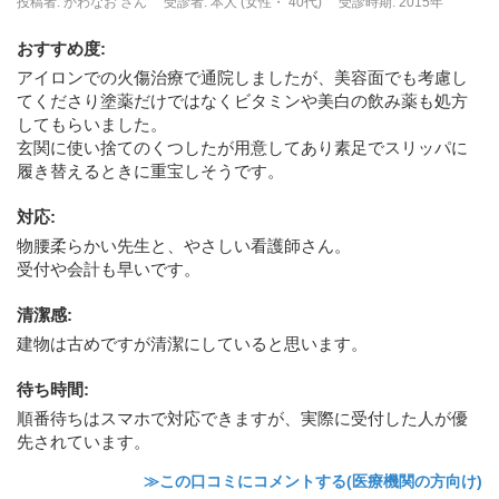
投稿者: かわなお さん
受診者: 本人 (女性・ 40代)
受診時期: 2015年
おすすめ度
:
アイロンでの火傷治療で通院しましたが、美容面でも考慮し
てくださり塗薬だけではなくビタミンや美白の飲み薬も処方
してもらいました。
玄関に使い捨てのくつしたが用意してあり素足でスリッパに
履き替えるときに重宝しそうです。
対応
:
物腰柔らかい先生と、やさしい看護師さん。
受付や会計も早いです。
清潔感
:
建物は古めですが清潔にしていると思います。
待ち時間
:
順番待ちはスマホで対応できますが、実際に受付した人が優
先されています。
≫この口コミにコメントする(医療機関の方向け)