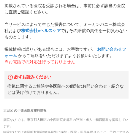
掲載されている医院を受診される場合は、事前に必ず該当の医院
に直接ご確認ください。
当サービスによって生じた損害について、ミーカンパニー株式会
社および
株式会社eヘルスケア
ではその賠償の責任を一切負わない
ものとします。
掲載情報に誤りがある場合には、お手数ですが、
お問い合わせフ
ォーム
からご連絡をいただけますようお願いいたします。
※お電話での対応は行っておりません
必ずお読みください
病気に関するご相談や各医院への個別のお問い合わせ・紹介な
どは受け付けておりません。
大田区
の
小西医院皮膚科
情報
病院なび では、
東京都
大田区
の
小西医院皮膚科
の
評判・求人・転職
情報を掲載してい
ます。
病院なび では市区町村別/診療科目別に病院・医院・薬局を探せるほか、予約ができる