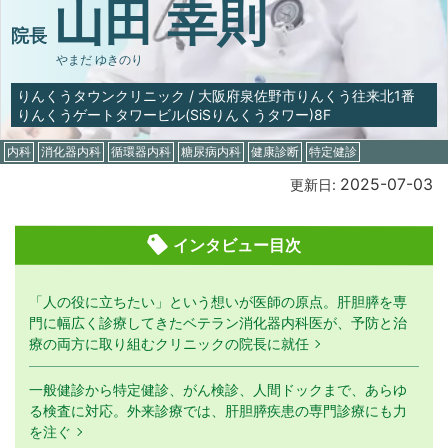
山田 幸則
院長
やまだ ゆきのり
りんくうタウンクリニック
/
大阪府泉佐野市りんくう往来北1番
りんくうゲートタワービル(SiSりんくうタワー)8F
内科
消化器内科
循環器内科
糖尿病内科
健康診断
特定健診
2025-07-03
更新日:
インタビュー目次
「人の役に立ちたい」という想いが医師の原点。肝胆膵を専
門に幅広く診療してきたベテラン消化器内科医が、予防と治
療の両方に取り組むクリニックの院長に就任
一般健診から特定健診、がん検診、人間ドックまで、あらゆ
る検査に対応。外来診療では、肝胆膵疾患の専門診療にも力
を注ぐ