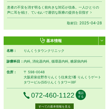
患者の不安を消す明るく前向きな対応が信条。一人ひとりの
声に耳を傾け、ていねいで適切な医療の提供を目指す
2025-04-28
取材日:
基本情報
名称：
りんくうタウンクリニック
診療科目：
内科, 消化器内科, 循環器内科, 糖尿病内科
住所：
〒 598-0048
大阪府泉佐野市りんくう往来北1番 りんくうゲート
タワービル(SiSりんくうタワー)8F
電話
電話番号
072-460-1122
する
すべての基本情報を見る