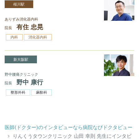
桜川駅
ありずみ消化器内科
有住 忠晃
院長
内科
消化器内科
新大阪駅
野中腰痛クリニック
野中 康行
院長
整形外科
麻酔科
医師(ドクター)のインタビューなら病院なびドクタビュー
りんくうタウンクリニック 山田 幸則 先生にインタビ