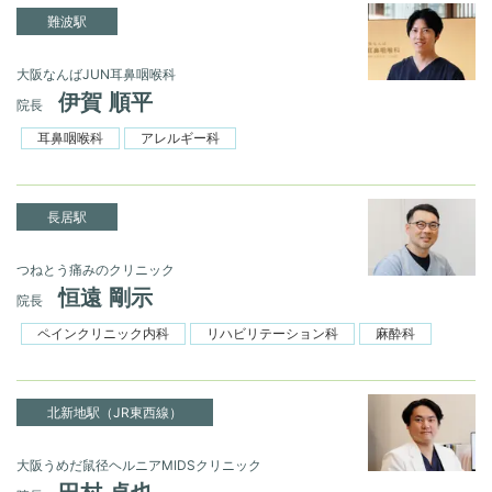
難波駅
大阪なんばJUN耳鼻咽喉科
伊賀 順平
院長
耳鼻咽喉科
アレルギー科
長居駅
つねとう痛みのクリニック
恒遠 剛示
院長
ペインクリニック内科
リハビリテーション科
麻酔科
北新地駅（JR東西線）
大阪うめだ鼠径ヘルニアMIDSクリニック