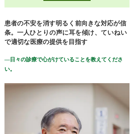
月曜日
火曜日
水曜日
木曜日
金曜日
土曜日
日曜日
祝日
外来受付時間
月
火
水
木
金
土
日
祝
患者の不安を消す明るく前向きな対応が信
9:00～12:00
●
●
●
●
●
条。一人ひとりの声に耳を傾け、ていねい
14:00～16:30
●
●
●
●
で適切な医療の提供を目指す
休診日: 土、日、祝、臨時休診有
日々の診療で心がけていることを教えてくださ
備考: -外来診察についてー
月・水・金のAMと月・火・水・金のPMは診察の順番をお取り
い。
できますのでお電話でお問い合わせください。
火曜AMと木曜AMは予約制です。お申し込みは TEL:072-460-
1122 まで。
循環器:月・火・金の午前、水の午後
消化器:木の午前、月・火・金の午後
糖尿病:水の午前
-健康診断についてー
実施曜日・時間は外来とは異なります。事前のご予約が必要で
す。TEL:072-460-1100