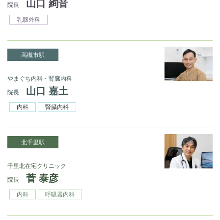
山口 絢音
院長
乳腺外科
高槻市駅
やまぐち内科・腎臓内科
山口 嘉土
院長
内科
腎臓内科
北千里駅
千里北在宅クリニック
菅 泰彦
院長
内科
呼吸器内科