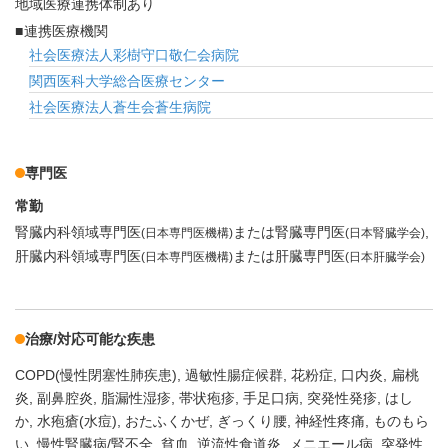
地域医療連携体制あり
連携医療機関
社会医療法人彩樹守口敬仁会病院
関西医科大学総合医療センター
社会医療法人蒼生会蒼生病院
専門医
常勤
腎臓内科領域専門医
または腎臓専門医
(日本専門医機構)
(日本腎臓学会)
肝臓内科領域専門医
または肝臓専門医
(日本専門医機構)
(日本肝臓学会)
治療/対応可能な疾患
COPD(慢性閉塞性肺疾患)
過敏性腸症候群
花粉症
口内炎
扁桃
炎
副鼻腔炎
脂漏性湿疹
帯状疱疹
手足口病
突発性発疹
はし
か
水疱瘡(水痘)
おたふくかぜ
ぎっくり腰
神経性疼痛
ものもら
い
慢性腎臓病/腎不全
貧血
逆流性食道炎
メニエール病
突発性