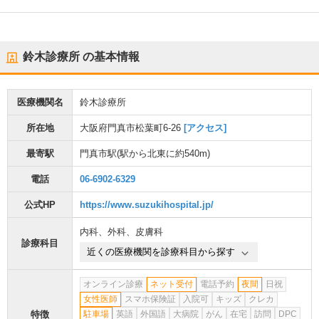
鈴木診療所
の基本情報
医療機関名
鈴木診療所
所在地
大阪府門真市松葉町6-26
[アクセス]
最寄駅
門真市駅
(駅から
北東に約540m
)
電話
06-6902-6329
公式HP
https://www.suzukihospital.jp/
内科
、
外科
、
皮膚科
診療科目
近くの医療機関を診療科目から探す
オンライン診療
ネット受付
電話予約
夜間
日祝
女性医師
スマホ保険証
入院可
キッズ
クレカ
特徴
駐車場
英語
外国語
大病院
がん
在宅
訪問
DPC