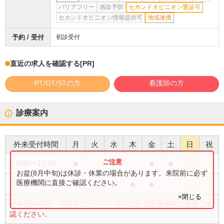
バリアフリー
感染予防
セカンドオピニオン受診可
セカンドオピニオン情報提供可
地域連携
予約 / 受付
初診受付
直近の求人を確認する
[PR]
PT/OT/STの方
看護師の方
診療案内
外来受付時間
月
火
水
木
金
土
日
祝
●
●
●
●
9:00
〜
12:00
お盆(8月中旬)は休診・休業の場合があります。来院前に必ず
●
●
●
●
●
医療機関に直接ご確認ください。
18:00
〜
20:00
×閉じる
外来受付時間・内容等について、事前に必ず医療機関に直接ご確
認ください。