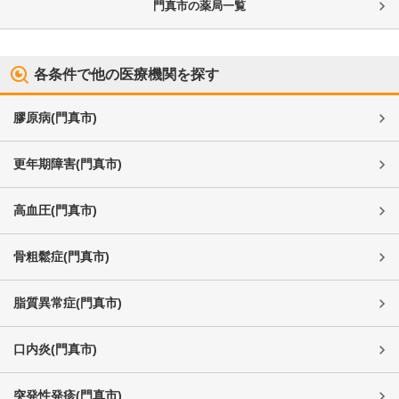
門真市
の薬局一覧
各条件で他の医療機関を探す
膠原病
(
門真市
)
更年期障害
(
門真市
)
高血圧
(
門真市
)
骨粗鬆症
(
門真市
)
脂質異常症
(
門真市
)
口内炎
(
門真市
)
突発性発疹
(
門真市
)