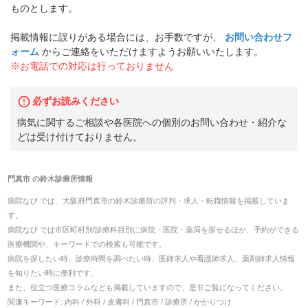
ものとします。
掲載情報に誤りがある場合には、お手数ですが、
お問い合わせフ
ォーム
からご連絡をいただけますようお願いいたします。
※お電話での対応は行っておりません
必ずお読みください
病気に関するご相談や各医院への個別のお問い合わせ・紹介な
どは受け付けておりません。
門真市
の
鈴木診療所
情報
病院なび では、
大阪府
門真市
の
鈴木診療所
の
評判・求人・転職
情報を掲載していま
す。
病院なび では市区町村別/診療科目別に病院・医院・薬局を探せるほか、予約ができる
医療機関や、キーワードでの検索も可能です。
病院を探したい時、診療時間を調べたい時、医師求人や看護師求人、薬剤師求人情報
を知りたい時に便利です。
また、役立つ医療コラムなども掲載していますので、是非ご覧になってください。
関連キーワード:
内科 / 外科 / 皮膚科 / 門真市 / 診療所 / かかりつけ