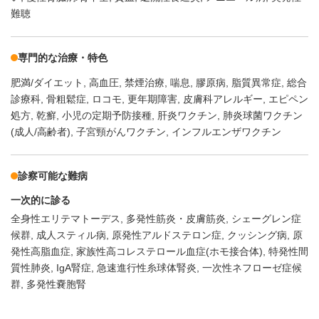
難聴
専門的な治療・特色
肥満/ダイエット
高血圧
禁煙治療
喘息
膠原病
脂質異常症
総合
診療科
骨粗鬆症
ロコモ
更年期障害
皮膚科アレルギー
エピペン
処方
乾癬
小児の定期予防接種
肝炎ワクチン
肺炎球菌ワクチン
(成人/高齢者)
子宮頸がんワクチン
インフルエンザワクチン
診察可能な難病
一次的に診る
全身性エリテマトーデス
多発性筋炎・皮膚筋炎
シェーグレン症
候群
成人スティル病
原発性アルドステロン症
クッシング病
原
発性高脂血症
家族性高コレステロール血症(ホモ接合体)
特発性間
質性肺炎
IgA腎症
急速進行性糸球体腎炎
一次性ネフローゼ症候
群
多発性嚢胞腎