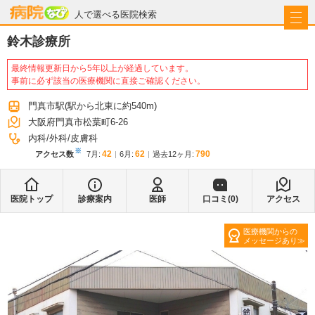
病院なび
人で選べる医院検索
鈴木診療所
最終情報更新日から5年以上が経過しています。
事前に必ず該当の医療機関に直接ご確認ください。
門真市駅
(駅から
北東に約540m
)
大阪府門真市松葉町6-26
内科
外科
皮膚科
※
42
62
790
アクセス数
7月
:
6月
:
過去12ヶ月:
医院トップ
診療案内
医師
口コミ(
0
)
アクセス
医療機関からの
メッセージあり