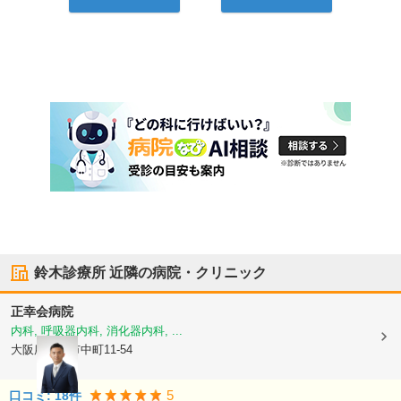
鈴木診療所
近隣の病院・クリニック
正幸会病院
内科, 呼吸器内科, 消化器内科, ...
大阪府門真市
中町11-54
5
口コミ:
18
件