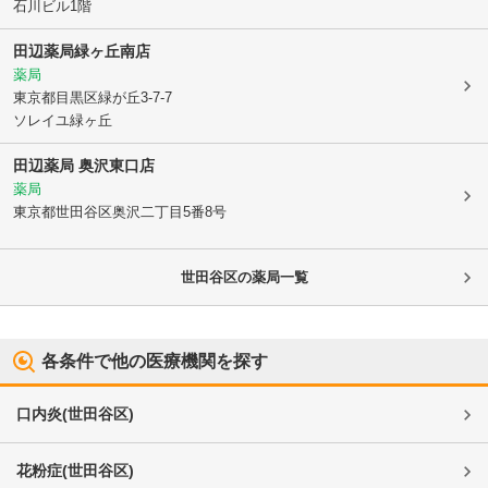
石川ビル1階
田辺薬局緑ヶ丘南店
薬局
東京都目黒区
緑が丘3-7-7
ソレイユ緑ヶ丘
田辺薬局 奥沢東口店
薬局
東京都世田谷区
奥沢二丁目5番8号
世田谷区
の薬局一覧
各条件で他の医療機関を探す
口内炎
(
世田谷区
)
花粉症
(
世田谷区
)