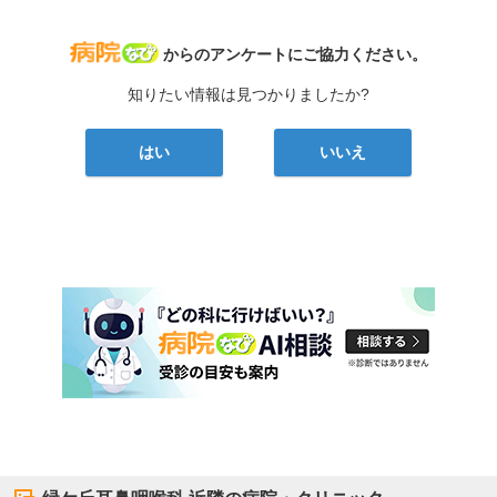
病院なび
からのアンケートにご協力ください。
知りたい情報は見つかりましたか?
はい
いいえ