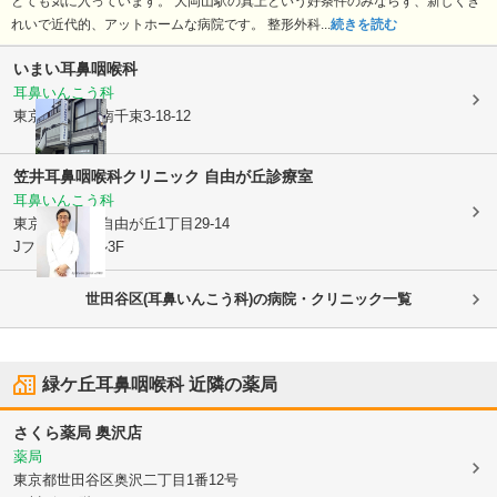
とても気に入っています。 大岡山駅の真上という好条件のみならず、新しくき
れいで近代的、アットホームな病院です。 整形外科...
続きを読む
いまい耳鼻咽喉科
耳鼻いんこう科
東京都大田区
南千束3-18-12
笠井耳鼻咽喉科クリニック 自由が丘診療室
耳鼻いんこう科
東京都目黒区
自由が丘1丁目29-14
Jフロントビル3F
世田谷区(耳鼻いんこう科)の病院・クリニック一覧
緑ケ丘耳鼻咽喉科
近隣の薬局
さくら薬局 奥沢店
薬局
東京都世田谷区
奥沢二丁目1番12号