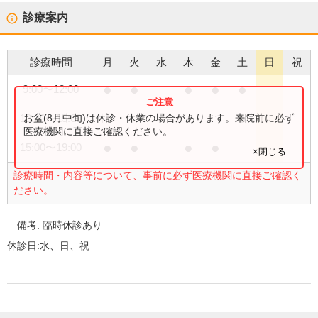
診療案内
診療時間
月
火
水
木
金
土
日
祝
●
●
●
●
●
9:00
〜
12:00
●
お盆(8月中旬)は休診・休業の場合があります。来院前に必ず
13:30
〜
15:00
医療機関に直接ご確認ください。
●
●
●
●
15:00
〜
19:00
×閉じる
診療時間・内容等について、事前に必ず医療機関に直接ご確認く
ださい。
備考:
臨時休診あり
休診日:
水、日、祝