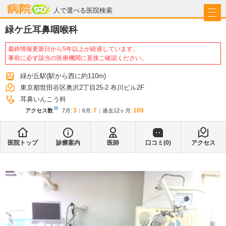
病院なび
人で選べる医院検索
緑ケ丘耳鼻咽喉科
最終情報更新日から5年以上が経過しています。
事前に必ず該当の医療機関に直接ご確認ください。
緑が丘駅
(駅から
西に約110m
)
東京都世田谷区奥沢2丁目25-2 布川ビル2F
耳鼻いんこう科
※
3
7
109
アクセス数
7月
:
6月
:
過去12ヶ月:
医院トップ
診療案内
医師
口コミ(
0
)
アクセス