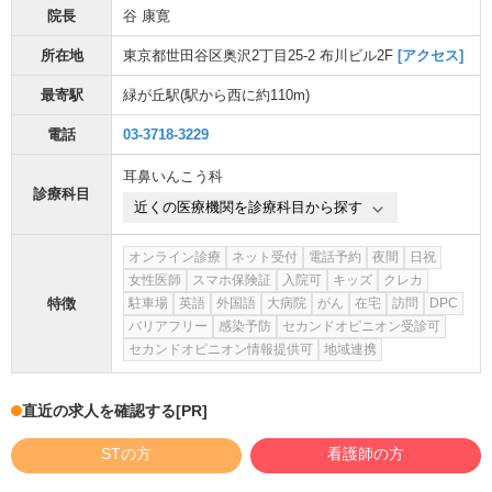
院長
谷 康寛
所在地
東京都世田谷区奥沢2丁目25-2 布川ビル2F
[アクセス]
最寄駅
緑が丘駅
(駅から
西に約110m
)
電話
03-3718-3229
耳鼻いんこう科
診療科目
近くの医療機関を診療科目から探す
オンライン診療
ネット受付
電話予約
夜間
日祝
女性医師
スマホ保険証
入院可
キッズ
クレカ
特徴
駐車場
英語
外国語
大病院
がん
在宅
訪問
DPC
バリアフリー
感染予防
セカンドオピニオン受診可
セカンドオピニオン情報提供可
地域連携
直近の求人を確認する
[PR]
STの方
看護師の方