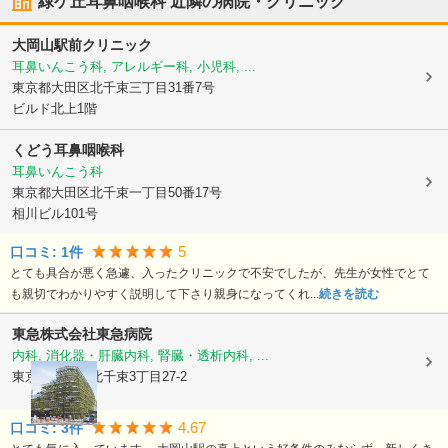
緑ケ丘耳鼻咽喉科
近隣の病院・クリニック
大岡山駅前クリニック
耳鼻いんこう科, アレルギー科, 小児科, ...
東京都大田区
北千束三丁目31番7号
ビルド北上1階
くどう耳鼻咽喉科
耳鼻いんこう科
東京都大田区
北千束一丁目50番17号
相川ビル101号
5
口コミ:
1
件
とても具合が悪く急遽、入ったクリニックで不安でしたが、先生が女性でとて
も親切でわかりやすく説明して下さり親身になってくれ...
続きを読む
東急株式会社
東急病院
内科, 消化器・肝臓内科, 腎臓・透析内科, ...
東京都大田区
北千束3丁目27-2
4.67
口コミ:
3
件