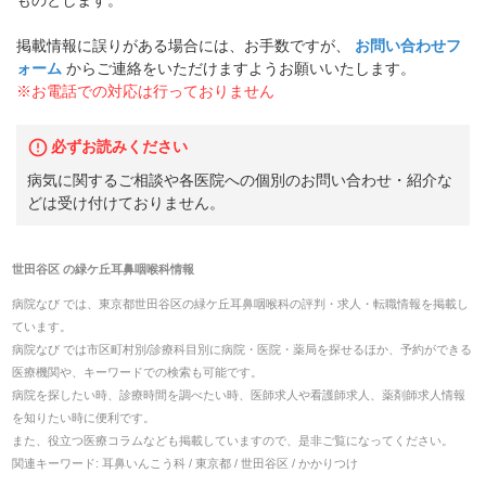
ものとします。
掲載情報に誤りがある場合には、お手数ですが、
お問い合わせフ
ォーム
からご連絡をいただけますようお願いいたします。
※お電話での対応は行っておりません
必ずお読みください
病気に関するご相談や各医院への個別のお問い合わせ・紹介な
どは受け付けておりません。
世田谷区
の
緑ケ丘耳鼻咽喉科
情報
病院なび では、
東京都
世田谷区
の
緑ケ丘耳鼻咽喉科
の
評判・求人・転職
情報を掲載し
ています。
病院なび では市区町村別/診療科目別に病院・医院・薬局を探せるほか、予約ができる
医療機関や、キーワードでの検索も可能です。
病院を探したい時、診療時間を調べたい時、医師求人や看護師求人、薬剤師求人情報
を知りたい時に便利です。
また、役立つ医療コラムなども掲載していますので、是非ご覧になってください。
関連キーワード:
耳鼻いんこう科 / 東京都 / 世田谷区 / かかりつけ