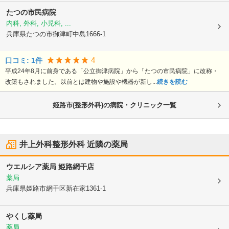
たつの市民病院
内科, 外科, 小児科, ...
兵庫県たつの市
御津町中島1666-1
4
口コミ:
1
件
平成24年8月に前身である「公立御津病院」から「たつの市民病院」に改称・
改築もされました。以前とは建物や施設や機器が新し...
続きを読む
姫路市(整形外科)の病院・クリニック一覧
井上外科整形外科
近隣の薬局
ウエルシア薬局 姫路網干店
薬局
兵庫県姫路市
網干区新在家1361-1
やくし薬局
薬局