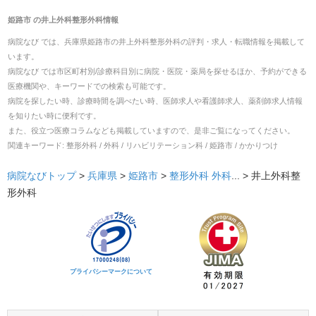
姫路市
の
井上外科整形外科
情報
病院なび では、
兵庫県
姫路市
の
井上外科整形外科
の
評判・求人・転職
情報を掲載して
います。
病院なび では市区町村別/診療科目別に病院・医院・薬局を探せるほか、予約ができる
医療機関や、キーワードでの検索も可能です。
病院を探したい時、診療時間を調べたい時、医師求人や看護師求人、薬剤師求人情報
を知りたい時に便利です。
また、役立つ医療コラムなども掲載していますので、是非ご覧になってください。
関連キーワード:
整形外科 / 外科 / リハビリテーション科 / 姫路市 / かかりつけ
病院なびトップ
>
兵庫県
>
姫路市
>
整形外科
外科
... >
井上外科整
形外科
プライバシーマークについて