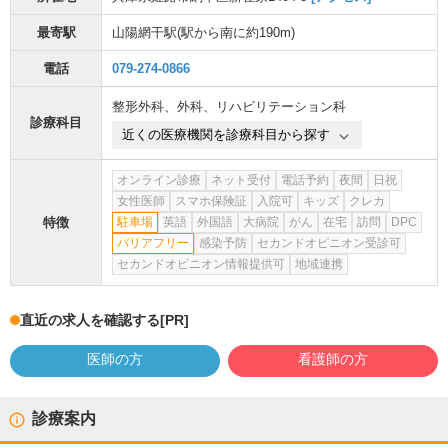
最寄駅
山陽網干駅
(駅から
南に約190m
)
電話
079-274-0866
整形外科
、
外科
、
リハビリテーション科
診療科目
近くの医療機関を診療科目から探す
オンライン診療
ネット受付
電話予約
夜間
日祝
女性医師
スマホ保険証
入院可
キッズ
クレカ
特徴
駐車場
英語
外国語
大病院
がん
在宅
訪問
DPC
バリアフリー
感染予防
セカンドオピニオン受診可
セカンドオピニオン情報提供可
地域連携
直近の求人を確認する
[PR]
医師の方
看護師の方
診療案内