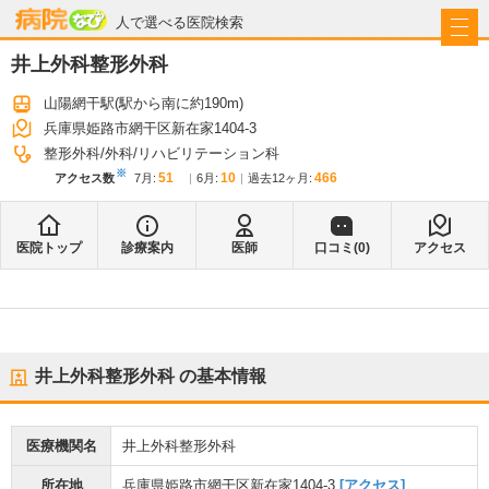
病院なび
人で選べる医院検索
井上外科整形外科
山陽網干駅
(駅から
南に約190m
)
兵庫県姫路市網干区新在家1404-3
整形外科
外科
リハビリテーション科
※
51
10
466
アクセス数
7月
:
6月
:
過去12ヶ月:
医院トップ
診療案内
医師
口コミ(
0
)
アクセス
井上外科整形外科
の基本情報
医療機関名
井上外科整形外科
所在地
兵庫県姫路市網干区新在家1404-3
[アクセス]