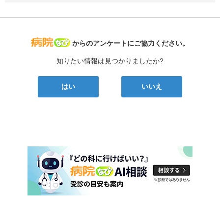
病院なび
からのアンケートにご協力ください。
知りたい情報は見つかりましたか?
はい
いいえ