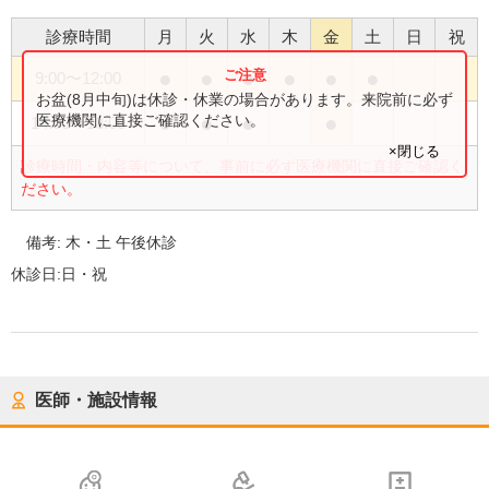
診療時間
月
火
水
木
金
土
日
祝
●
●
●
●
●
●
9:00
〜
12:00
お盆(8月中旬)は休診・休業の場合があります。来院前に必ず
●
●
●
●
医療機関に直接ご確認ください。
14:00
〜
18:00
×閉じる
診療時間・内容等について、事前に必ず医療機関に直接ご確認く
ださい。
備考:
木・土 午後休診
休診日:
日・祝
医師・施設情報