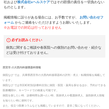
社および
株式会社eヘルスケア
ではその賠償の責任を一切負わない
ものとします。
掲載情報に誤りがある場合には、お手数ですが、
お問い合わせフ
ォーム
からご連絡をいただけますようお願いいたします。
※お電話での対応は行っておりません
必ずお読みください
病気に関するご相談や各医院への個別のお問い合わせ・紹介な
どは受け付けておりません。
西宮市
の
大西内科循環器科
情報
病院なび では、
兵庫県
西宮市
の
大西内科循環器科
の
評判・求人・転職
情報を掲載して
います。
病院なび では市区町村別/診療科目別に病院・医院・薬局を探せるほか、予約ができる
医療機関や、キーワードでの検索も可能です。
病院を探したい時、診療時間を調べたい時、医師求人や看護師求人、薬剤師求人情報
を知りたい時に便利です。
また、役立つ医療コラムなども掲載していますので、是非ご覧になってください。