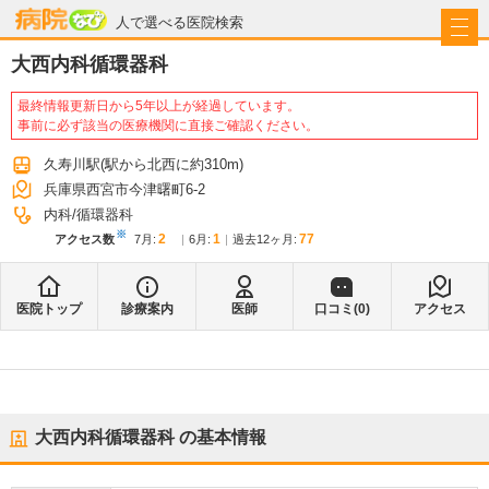
病院なび
人で選べる医院検索
大西内科循環器科
最終情報更新日から5年以上が経過しています。
事前に必ず該当の医療機関に直接ご確認ください。
久寿川駅
(駅から
北西に約310m
)
兵庫県西宮市今津曙町6-2
内科
循環器科
※
2
1
77
アクセス数
7月
:
6月
:
過去12ヶ月:
医院トップ
診療案内
医師
口コミ(
0
)
アクセス
大西内科循環器科
の基本情報