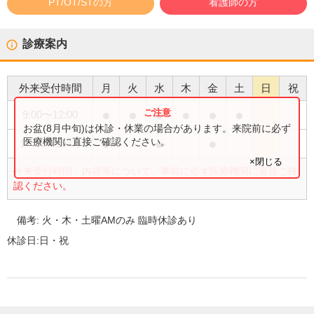
PT/OT/STの方
看護師の方
診療案内
外来受付時間
月
火
水
木
金
土
日
祝
●
●
●
●
●
●
9:00
〜
12:00
お盆(8月中旬)は休診・休業の場合があります。来院前に必ず
●
●
●
医療機関に直接ご確認ください。
17:00
〜
19:00
×閉じる
外来受付時間・内容等について、事前に必ず医療機関に直接ご確
認ください。
備考:
火・木・土曜AMのみ 臨時休診あり
休診日:
日・祝