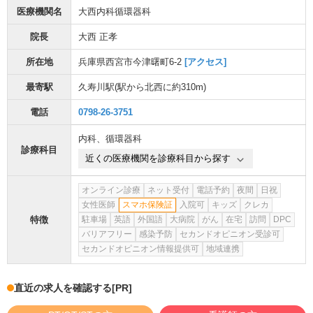
医療機関名
大西内科循環器科
院長
大西 正孝
所在地
兵庫県西宮市今津曙町6-2
[アクセス]
最寄駅
久寿川駅
(駅から
北西に約310m
)
電話
0798-26-3751
内科
、
循環器科
診療科目
近くの医療機関を診療科目から探す
オンライン診療
ネット受付
電話予約
夜間
日祝
女性医師
スマホ保険証
入院可
キッズ
クレカ
特徴
駐車場
英語
外国語
大病院
がん
在宅
訪問
DPC
バリアフリー
感染予防
セカンドオピニオン受診可
セカンドオピニオン情報提供可
地域連携
直近の求人を確認する
[PR]