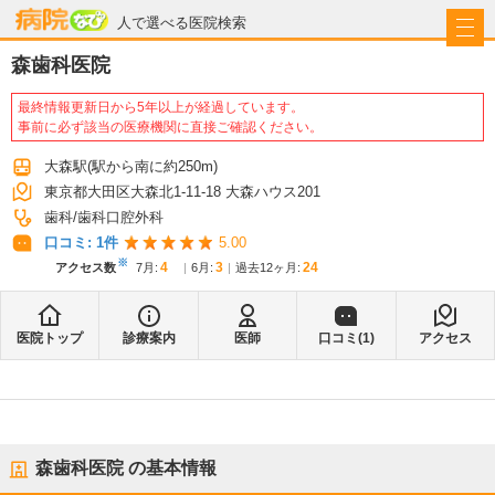
病院なび
人で選べる医院検索
森歯科医院
最終情報更新日から5年以上が経過しています。
事前に必ず該当の医療機関に直接ご確認ください。
大森駅
(駅から
南に約250m
)
東京都大田区大森北1-11-18 大森ハウス201
歯科
歯科口腔外科
口コミ:
1
件
5.00
※
4
3
24
アクセス数
7月
:
6月
:
過去12ヶ月:
医院トップ
診療案内
医師
口コミ(
1
)
アクセス
森歯科医院
の基本情報