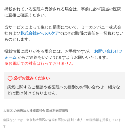
掲載されている医院を受診される場合は、事前に必ず該当の医院
に直接ご確認ください。
当サービスによって生じた損害について、ミーカンパニー株式会
社および
株式会社eヘルスケア
ではその賠償の責任を一切負わない
ものとします。
掲載情報に誤りがある場合には、お手数ですが、
お問い合わせフ
ォーム
からご連絡をいただけますようお願いいたします。
※お電話での対応は行っておりません
必ずお読みください
病気に関するご相談や各医院への個別のお問い合わせ・紹介な
どは受け付けておりません。
大田区
の
医療法人社団森和会 森歯科医院
情報
病院なび では、
東京都
大田区
の
森歯科医院
の
評判・求人・転職
情報を掲載していま
す。