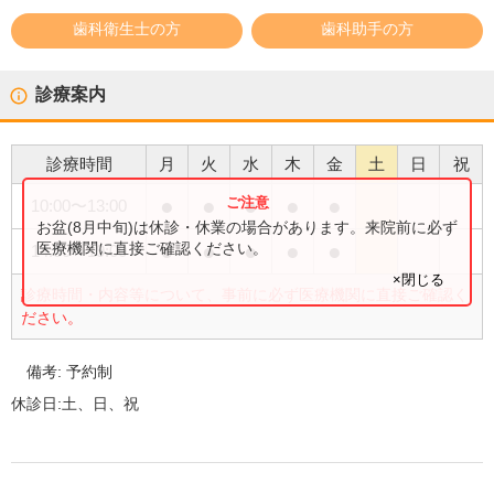
歯科衛生士の方
歯科助手の方
診療案内
診療時間
月
火
水
木
金
土
日
祝
●
●
●
●
●
10:00
〜
13:00
お盆(8月中旬)は休診・休業の場合があります。来院前に必ず
●
●
●
●
●
医療機関に直接ご確認ください。
14:30
〜
19:00
×閉じる
診療時間・内容等について、事前に必ず医療機関に直接ご確認く
ださい。
備考:
予約制
休診日:
土、日、祝