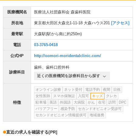
医療機関名
医療法人社団森和会 森歯科医院
所在地
東京都大田区大森北1-11-18 大森ハウス201
[アクセス]
最寄駅
大森駅
(駅から
南に約250m
)
電話
03-3765-0418
公式HP
http://oomori-moridentalclinic.com/
歯科
、
歯科口腔外科
診療科目
近くの医療機関を診療科目から探す
オンライン診療
ネット受付
電話予約
夜間
日祝
女性医師
スマホ保険証
入院可
キッズ
クレカ
特徴
駐車場
英語
外国語
大病院
がん
在宅
訪問
DPC
バリアフリー
感染予防
セカンドオピニオン受診可
セカンドオピニオン情報提供可
地域連携
直近の求人を確認する
[PR]