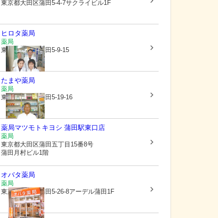
東京都大田区
蒲田5-4-7サクライビル1F
ヒロタ薬局
薬局
東京都大田区
蒲田5-9-15
たまや薬局
薬局
東京都大田区
蒲田5-19-16
薬局マツモトキヨシ 蒲田駅東口店
薬局
東京都大田区
蒲田五丁目15番8号
蒲田月村ビル1階
オバタ薬局
薬局
東京都大田区
蒲田5-26-8アーデル蒲田1F