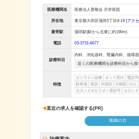
医療機関名
医療法人寛敬会 沢井医院
所在地
東京都大田区蒲田5丁目9-19
[アクセ
最寄駅
蒲田駅
(駅から
北東に約190m
)
電話
03-3731-6677
内科
、
消化器科
、
腎臓内科
、
循環器
診療科目
近くの医療機関を診療科目から探
オンライン診療
ネット受付
電話予
特徴
駐車場
英語
外国語
大病院
がん
セカンドオピニオン受診可
セカンド
直近の求人を確認する
[PR]
医師の方
診療案内