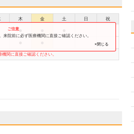
水
木
金
土
日
祝
●
●
●
●
す。来院前に必ず医療機関に直接ご確認ください。
●
●
●
×閉じる
療機関に直接ご確認ください。