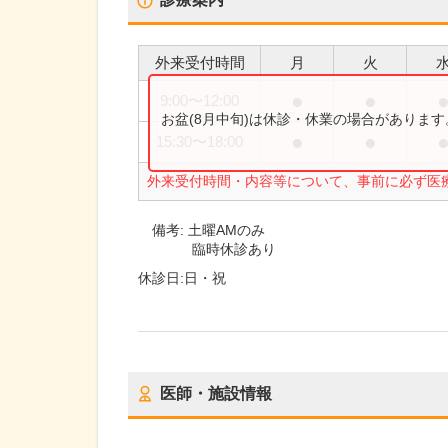
外来受付時間
月
火
●
●
9:00
〜
12:00
お盆(8月中旬)は休診・休業の場合がありま
●
●
15:30
〜
18:00
外来受付時間・内容等について、事前に必ず医
備考:
土曜AMのみ
臨時休診あり
休診日:
日・祝
医師・施設情報