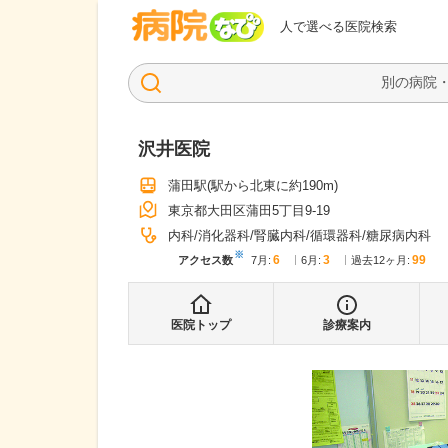
病院なび
人で選べる医院検索
沢井医院
蒲田駅
(駅から
北東に約190m
)
東京都大田区蒲田5丁目9-19
内科
消化器科
腎臓内科
循環器科
糖尿病内科
※
6
3
99
アクセス数
7月
:
6月
:
過去12ヶ月:
医院トップ
診療案内