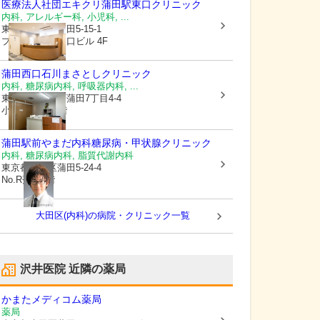
医療法人社団エキクリ
蒲田駅東口クリニック
内科, アレルギー科, 小児科, ...
東京都大田区
蒲田5-15-1
プライム蒲田東口ビル 4F
蒲田西口石川まさとしクリニック
内科, 糖尿病内科, 呼吸器内科, ...
東京都大田区
西蒲田7丁目4-4
小山第2ビル1階
蒲田駅前やまだ内科糖尿病・甲状腺クリニック
内科, 糖尿病内科, 脂質代謝内科
東京都大田区
蒲田5-24-4
No.R蒲田3階
大田区(内科)の病院・クリニック一覧
沢井医院
近隣の薬局
かまたメディコム薬局
薬局