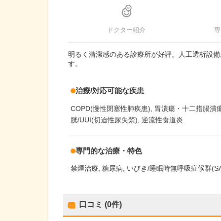
ドクター紹介
専
明るく清潔感のある診療所が好評。人工透析設備
す。
治療/対応可能な疾患
COPD(慢性閉塞性肺疾患)
胃潰瘍・十二指腸潰
胱/UUI(切迫性尿失禁)
逆流性食道炎
専門的な治療・特色
禁煙治療
糖尿病
いびき/睡眠時無呼吸症候群(SA
口コミ (0件)