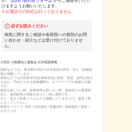
が、
お問い合わせフォーム
からご連絡をいただ
けますようお願いいたします。
※お電話での対応は行っておりません
必ずお読みください
病気に関するご相談や各医院への個別のお問
い合わせ・紹介などは受け付けておりませ
ん。
大田区
の
医療法人寛敬会 沢井医院
情報
病院なび では、
東京都
大田区
の
沢井医院
の
評判・求人・転職
情
報を掲載しています。
病院なび では市区町村別/診療科目別に病院・医院・薬局を探せ
るほか、予約ができる医療機関や、キーワードでの検索も可能
です。
病院を探したい時、診療時間を調べたい時、医師求人や看護師
求人、薬剤師求人情報を知りたい時に便利です。
また、役立つ医療コラムなども掲載していますので、是非ご覧
になってください。
関連キーワード:
内科 / 消化器科 / 腎臓内科 / 循環器科 / 医院 /
かかりつけ