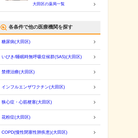
大田区
の薬局一覧
各条件で他の医療機関を探す
糖尿病
(
大田区
)
いびき/睡眠時無呼吸症候群(SAS)
(
大田区
)
禁煙治療
(
大田区
)
インフルエンザワクチン
(
大田区
)
狭心症・心筋梗塞
(
大田区
)
花粉症
(
大田区
)
COPD(慢性閉塞性肺疾患)
(
大田区
)