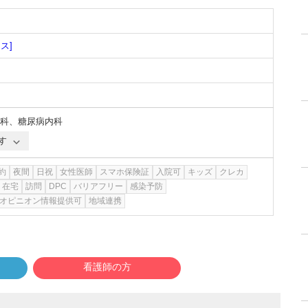
ス]
科
、
糖尿病内科
す
約
夜間
日祝
女性医師
スマホ保険証
入院可
キッズ
クレカ
在宅
訪問
DPC
バリアフリー
感染予防
オピニオン情報提供可
地域連携
看護師の方