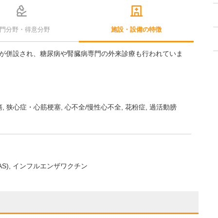
門分野・得意分野
施設・設備の特徴
が併設され、糖尿病や腎臓病専門の外来診療も行われていま
瘍
狭心症・心筋梗塞
心不全/慢性心不全
花粉症
過活動膀
S)
インフルエンザワクチン