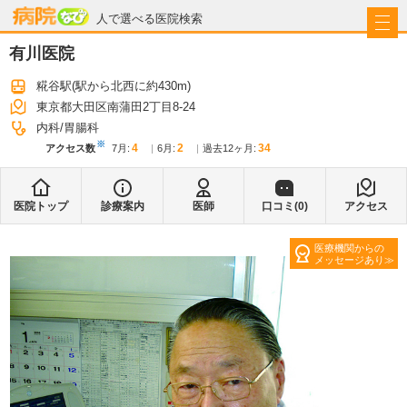
病院なび
人で選べる医院検索
有川医院
糀谷駅
(駅から
北西に約430m
)
東京都大田区南蒲田2丁目8-24
内科
胃腸科
※
4
2
34
アクセス数
7月
:
6月
:
過去12ヶ月:
医院トップ
診療案内
医師
口コミ(
0
)
アクセス
医療機関からの
メッセージあり