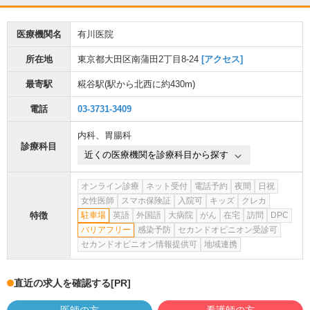
医療機関名
有川医院
所在地
東京都大田区南蒲田2丁目8-24
[アクセス]
最寄駅
糀谷駅
(駅から
北西に約430m
)
電話
03-3731-3409
内科
、
胃腸科
診療科目
近くの医療機関を診療科目から探す
オンライン診療
ネット受付
電話予約
夜間
日祝
女性医師
スマホ保険証
入院可
キッズ
クレカ
特徴
駐車場
英語
外国語
大病院
がん
在宅
訪問
DPC
バリアフリー
感染予防
セカンドオピニオン受診可
セカンドオピニオン情報提供可
地域連携
直近の求人を確認する
[PR]