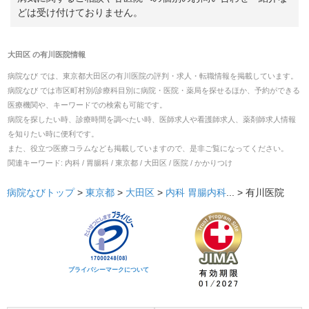
どは受け付けておりません。
大田区
の
有川医院
情報
病院なび では、
東京都
大田区
の
有川医院
の
評判・求人・転職
情報を掲載しています。
病院なび では市区町村別/診療科目別に病院・医院・薬局を探せるほか、予約ができる
医療機関や、キーワードでの検索も可能です。
病院を探したい時、診療時間を調べたい時、医師求人や看護師求人、薬剤師求人情報
を知りたい時に便利です。
また、役立つ医療コラムなども掲載していますので、是非ご覧になってください。
関連キーワード:
内科 / 胃腸科 / 東京都 / 大田区 / 医院 / かかりつけ
病院なびトップ
>
東京都
>
大田区
>
内科
胃腸内科
... >
有川医院
プライバシーマークについて