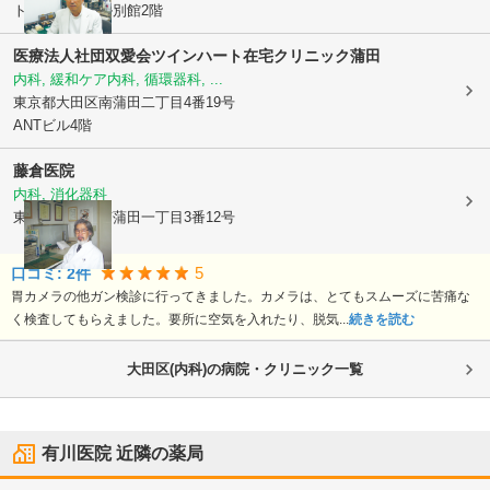
トキメックビル別館2階
医療法人社団双愛会ツインハート在宅クリニック蒲田
内科, 緩和ケア内科, 循環器科, ...
東京都大田区
南蒲田二丁目4番19号
ANTビル4階
藤倉医院
内科, 消化器科
東京都大田区
南蒲田一丁目3番12号
5
口コミ:
2
件
胃カメラの他ガン検診に行ってきました。カメラは、とてもスムーズに苦痛な
く検査してもらえました。要所に空気を入れたり、脱気...
続きを読む
大田区(内科)の病院・クリニック一覧
有川医院
近隣の薬局