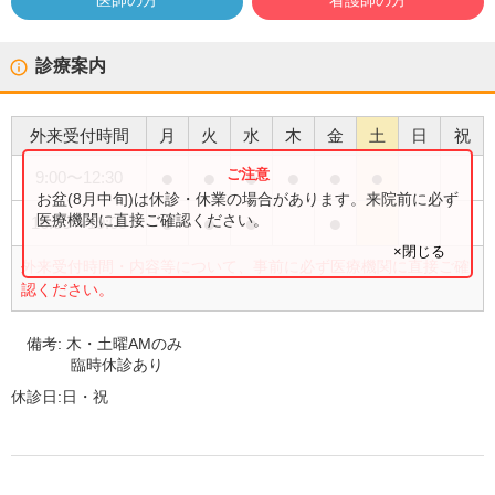
医師の方
看護師の方
診療案内
外来受付時間
月
火
水
木
金
土
日
祝
●
●
●
●
●
●
9:00
〜
12:30
お盆(8月中旬)は休診・休業の場合があります。来院前に必ず
●
●
●
●
医療機関に直接ご確認ください。
16:30
〜
19:00
×閉じる
外来受付時間・内容等について、事前に必ず医療機関に直接ご確
認ください。
備考:
木・土曜AMのみ
臨時休診あり
休診日:
日・祝