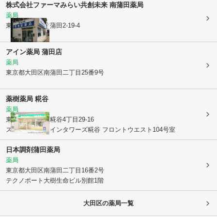
株式会社ファーマみらい
共創未来 南蒲田薬局
薬局
東京都大田区
南蒲田2-19-4
アイン薬局 蒲田店
薬局
東京都大田区
南蒲田二丁目25番9号
薬樹薬局 糀谷
薬局
東京都大田区
西糀谷4丁目29-16
ステーションツインタワーズ糀谷 フロントウエスト104号室
日本調剤蒲田薬局
薬局
東京都大田区
南蒲田二丁目16番2号
テクノポート大樹生命ビル別館1階
大田区
の薬局一覧