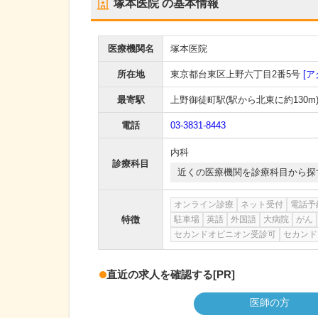
塚本医院
の基本情報
医療機関名
塚本医院
所在地
東京都台東区上野六丁目2番5号
[ア
最寄駅
上野御徒町駅
(駅から
北東に約130m
電話
03-3831-8443
内科
診療科目
近くの医療機関を診療科目から探
オンライン診療
ネット受付
電話予
特徴
駐車場
英語
外国語
大病院
がん
セカンドオピニオン受診可
セカンド
直近の求人を確認する
[PR]
医師の方