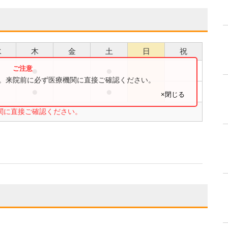
水
木
金
土
日
祝
●
●
●
す。来院前に必ず医療機関に直接ご確認ください。
●
●
●
×閉じる
関に直接ご確認ください。