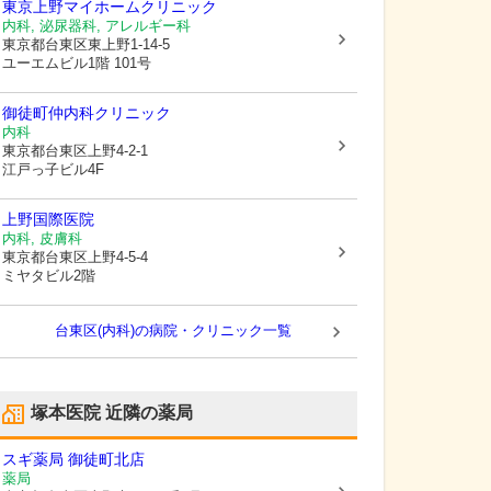
東京上野マイホームクリニック
内科, 泌尿器科, アレルギー科
東京都台東区
東上野1-14-5
ユーエムビル1階 101号
御徒町仲内科クリニック
内科
東京都台東区
上野4-2-1
江戸っ子ビル4F
上野国際医院
内科, 皮膚科
東京都台東区
上野4-5-4
ミヤタビル2階
台東区(内科)の病院・クリニック一覧
塚本医院
近隣の薬局
スギ薬局 御徒町北店
薬局