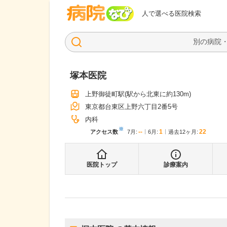
病院なび
人で選べる医院検索
塚本医院
上野御徒町駅
(駅から
北東に約130m
)
東京都台東区上野六丁目2番5号
内科
※
--
1
22
アクセス数
7月
:
6月
:
過去12ヶ月:
医院トップ
診療案内