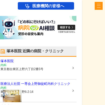
医療機関の皆様へ
塚本医院
近隣の病院・クリニック
塚本医院
内科
東京都台東区
上野六丁目2番5号
医療法人社団 一専会
上野御徒町内科クリニック
内科
東京都台東区
上野6-2-14
喜久屋ビル7階