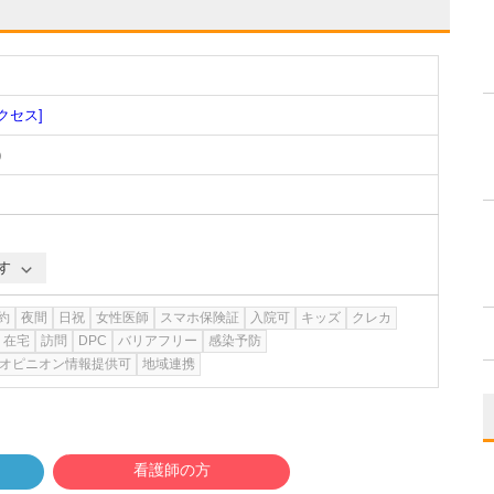
クセス]
)
す
約
夜間
日祝
女性医師
スマホ保険証
入院可
キッズ
クレカ
在宅
訪問
DPC
バリアフリー
感染予防
オピニオン情報提供可
地域連携
看護師の方