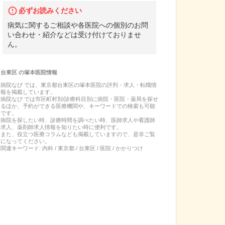
必ずお読みください
病気に関するご相談や各医院への個別のお問
い合わせ・紹介などは受け付けておりませ
ん。
台東区
の
塚本医院
情報
病院なび では、
東京都
台東区
の
塚本医院
の
評判・求人・転職
情
報を掲載しています。
病院なび では市区町村別/診療科目別に病院・医院・薬局を探せ
るほか、予約ができる医療機関や、キーワードでの検索も可能
です。
病院を探したい時、診療時間を調べたい時、医師求人や看護師
求人、薬剤師求人情報を知りたい時に便利です。
また、役立つ医療コラムなども掲載していますので、是非ご覧
になってください。
関連キーワード:
内科 / 東京都 / 台東区 / 医院 / かかりつけ