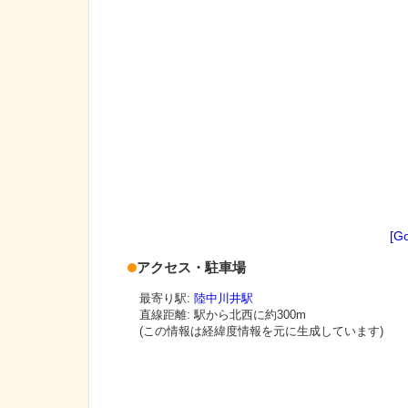
[G
アクセス・駐車場
最寄り駅:
陸中川井駅
直線距離: 駅から
北西に約300m
(この情報は経緯度情報を元に生成しています)