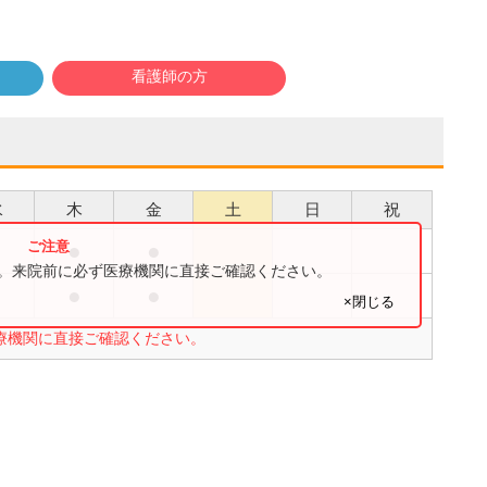
看護師の方
水
木
金
土
日
祝
●
●
●
す。来院前に必ず医療機関に直接ご確認ください。
●
●
●
×閉じる
療機関に直接ご確認ください。