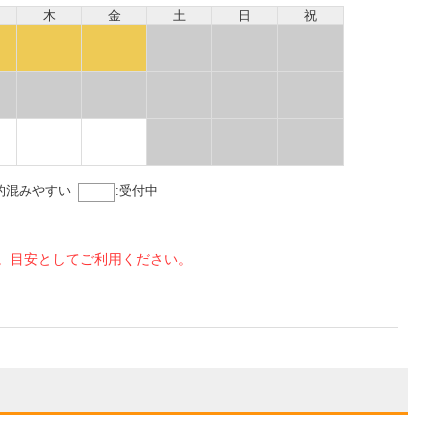
木
金
土
日
祝
的混みやすい
:
受付中
。目安としてご利用ください。