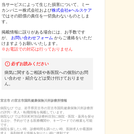
当サービスによって生じた損害について、ミー
カンパニー株式会社および
株式会社eヘルスケア
ではその賠償の責任を一切負わないものとしま
す。
掲載情報に誤りがある場合には、お手数です
が、
お問い合わせフォーム
からご連絡をいただ
けますようお願いいたします。
※お電話での対応は行っておりません
必ずお読みください
病気に関するご相談や各医院への個別のお問
い合わせ・紹介などは受け付けておりませ
ん。
宮古市
の
宮古市国民健康保険川井診療所
情報
病院なび では、
岩手県
宮古市
の
宮古市国民健康保険川井診療所
の
評判・求人・転職
情報を掲載しています。
病院なび では市区町村別/診療科目別に病院・医院・薬局を探せ
るほか、予約ができる医療機関や、キーワードでの検索も可能
です。
病院を探したい時、診療時間を調べたい時、医師求人や看護師
求人、薬剤師求人情報を知りたい時に便利です。