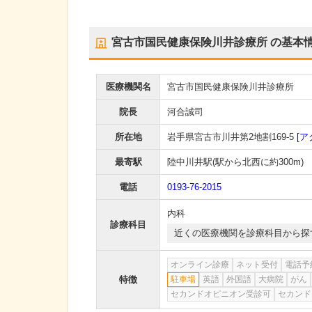
宮古市国民健康保険川井診療所
の基本
医療機関名
宮古市国民健康保険川井診療所
院長
河合誠司
所在地
岩手県宮古市川井第2地割169-5
[ア
最寄駅
陸中川井駅
(駅から
北西に約300m
)
電話
0193-76-2015
内科
診療科目
近くの医療機関を診療科目から探
オンライン診療
ネット受付
電話予
特徴
駐車場
英語
外国語
大病院
がん
セカンドオピニオン受診可
セカンド