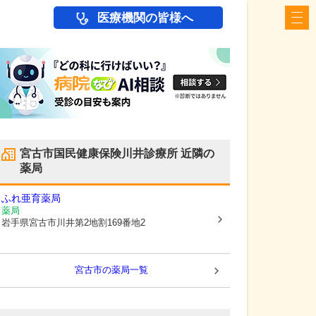
医療機関の皆様へ
宮古市国民健康保険川井診療所
近隣の
薬局
ふれ亜育薬局
薬局
岩手県宮古市
川井第2地割169番地2
宮古市
の薬局一覧