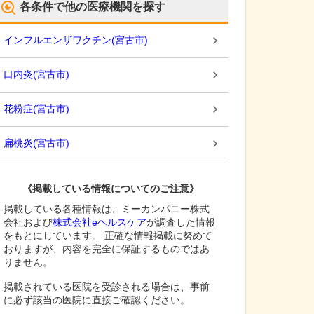
各条件で他の医療機関を探す
インフルエンザワクチン
(
宮古市
)
口内炎
(
宮古市
)
花粉症
(
宮古市
)
扁桃炎
(
宮古市
)
《掲載している情報についてのご注意》
掲載している各種情報は、ミーカンパニー株式
会社および
株式会社eヘルスケア
が調査した情報
をもとにしています。 正確な情報掲載に努めて
おりますが、内容を完全に保証するものではあ
りません。
掲載されている医院を受診される場合は、事前
に必ず該当の医院に直接ご確認ください。