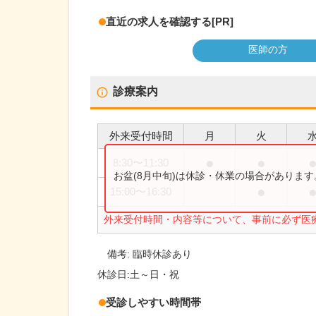
直近の求人を確認する
[PR]
医師の方
診療案内
外来受付時間
月
火
●
●
8:30
〜
11:30
お盆(8月中旬)は休診・休業の場合がありま
●
15:00
〜
16:30
外来受付時間・内容等について、事前に必ず医
備考:
臨時休診あり
休診日:
土～日・祝
受診しやすい時間帯