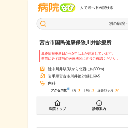
病院なび
人で選べる医院検索
宮古市国民健康保険川井診療所
最終情報更新日から5年以上が経過しています。
事前に必ず該当の医療機関に直接ご確認ください。
陸中川井駅
(駅から
北西に約300m
)
岩手県宮古市川井第2地割169-5
内科
※
3
1
37
アクセス数
7月
:
6月
:
過去12ヶ月:
医院トップ
診療案内