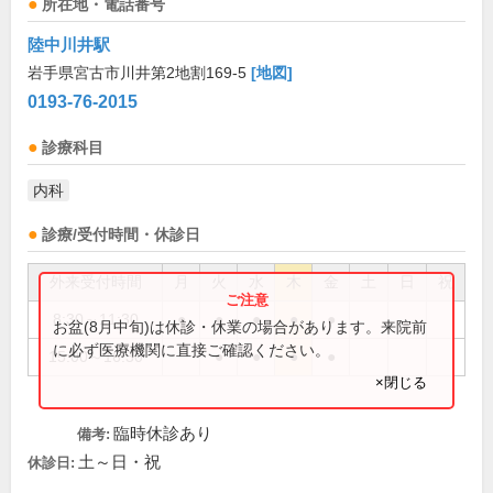
所在地・電話番号
陸中川井駅
岩手県宮古市川井第2地割169-5
[地図]
0193-76-2015
診療科目
内科
診療/受付時間・休診日
外来受付時間
月
火
水
木
金
土
日
祝
8:30～11:30
●
●
●
●
●
お盆(8月中旬)は休診・休業の場合があります。来院前
に必ず医療機関に直接ご確認ください。
15:00～16:30
●
●
●
●
×閉じる
臨時休診あり
備考:
土～日・祝
休診日: