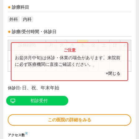
診療科目
外科
内科
診療/受付時間・休診日
診療時間
月
火
水
木
金
土
日
祝
8:30～12:30
●
●
●
●
●
●
お盆(8月中旬)は休診・休業の場合があります。来院前
に必ず医療機関に直接ご確認ください。
14:00～18:00
●
●
●
●
×閉じる
日、祝、年末年始
休診日:
初診受付
この医院の詳細をみる
※
アクセス数