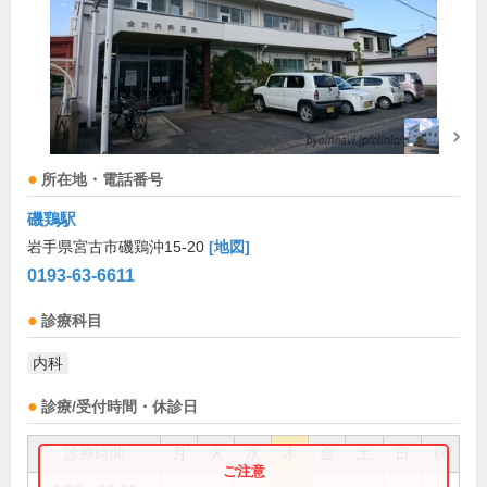
所在地・電話番号
磯鶏駅
岩手県宮古市磯鶏沖15-20
[地図]
0193-63-6611
診療科目
内科
診療/受付時間・休診日
診療時間
月
火
水
木
金
土
日
祝