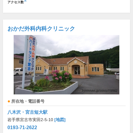
※
アクセス数
おかだ外科内科クリニック
所在地・電話番号
八木沢・宮古短大駅
岩手県宮古市実田2-5-10
[地図]
0193-71-2622