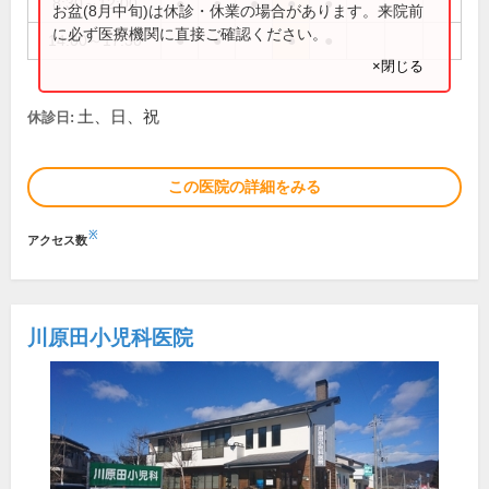
8:30～12:00
●
●
●
●
●
お盆(8月中旬)は休診・休業の場合があります。来院前
に必ず医療機関に直接ご確認ください。
14:00～17:30
●
●
●
●
×閉じる
土、日、祝
休診日:
この医院の詳細をみる
※
アクセス数
川原田小児科医院