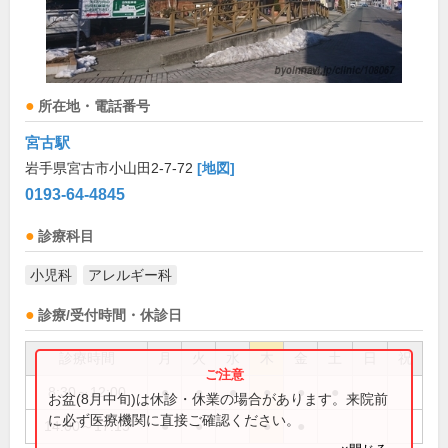
所在地・電話番号
宮古駅
岩手県宮古市小山田2-7-72
[地図]
0193-64-4845
診療科目
小児科
アレルギー科
診療/受付時間・休診日
診療時間
月
火
水
木
金
土
日
祝
8:30～12:00
●
●
●
●
●
●
お盆(8月中旬)は休診・休業の場合があります。来院前
に必ず医療機関に直接ご確認ください。
14:00～17:15
●
●
●
●