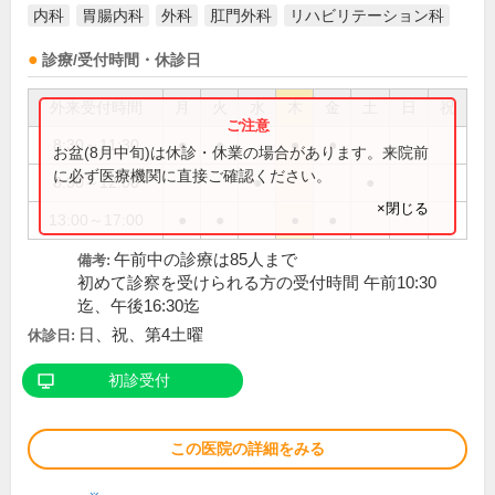
内科
胃腸内科
外科
肛門外科
リハビリテーション科
診療/受付時間・休診日
外来受付時間
月
火
水
木
金
土
日
祝
8:30～11:30
●
●
●
●
お盆(8月中旬)は休診・休業の場合があります。来院前
に必ず医療機関に直接ご確認ください。
8:30～12:00
●
●
×閉じる
13:00～17:00
●
●
●
●
午前中の診療は85人まで
備考:
初めて診察を受けられる方の受付時間 午前10:30
迄、午後16:30迄
日、祝、第4土曜
休診日:
初診受付
この医院の詳細をみる