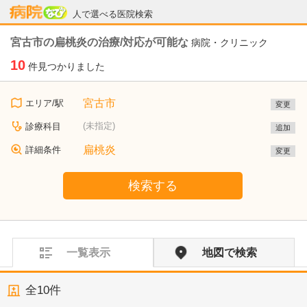
病院なび
人で選べる医院検索
宮古市の扁桃炎の治療/対応が可能な
病院・クリニック
10
件見つかりました
宮古市
エリア/駅
変更
(未指定)
診療科目
追加
扁桃炎
詳細条件
変更
検索する
一覧表示
地図で検索
全
10
件