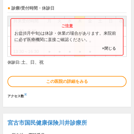
診療/受付時間・休診日
外来受付時間
月
火
水
木
金
土
日
祝
8:30～9:30
●
お盆(8月中旬)は休診・休業の場合があります。来院前
に必ず医療機関に直接ご確認ください。
8:30～11:30
●
●
●
●
×閉じる
13:30～16:30
●
●
●
●
●
土、日、祝
休診日:
この医院の詳細をみる
※
アクセス数
宮古市国民健康保険川井診療所