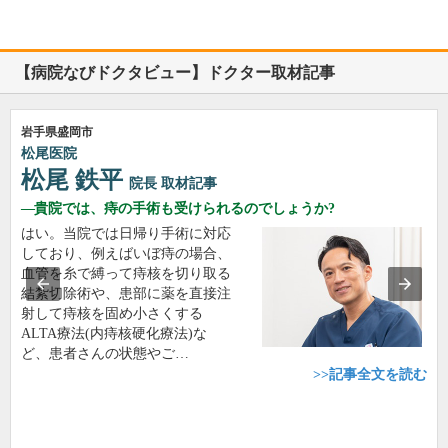
【病院なびドクタビュー】ドクター取材記事
岩手県盛岡市
松尾医院
松尾 鉄平
院長
取材記事
貴院では、痔の手術も受けられるのでしょうか?
はい。当院では日帰り手術に対応
しており、例えばいぼ痔の場合、
血管を糸で縛って痔核を切り取る
結紮切除術や、患部に薬を直接注
射して痔核を固め小さくする
ALTA療法(内痔核硬化療法)な
ど、患者さんの状態やご…
>>記事全文を読む