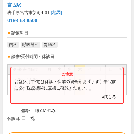
宮古駅
岩手県宮古市新町4-31
[地図]
0193-63-8500
診療科目
内科
呼吸器科
胃腸科
診療/受付時間・休診日
外来受付時間
月
火
水
木
金
土
日
祝
8:30～11:30
●
●
●
●
●
●
お盆(8月中旬)は休診・休業の場合があります。来院前
に必ず医療機関に直接ご確認ください。
14:00～16:30
●
●
●
●
●
×閉じる
土曜AMのみ
備考:
日・祝
休診日: