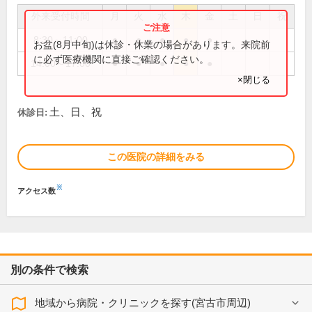
外来受付時間
月
火
水
木
金
土
日
祝
8:30～11:00
●
●
●
●
●
お盆(8月中旬)は休診・休業の場合があります。来院前
に必ず医療機関に直接ご確認ください。
14:00～17:00
●
●
●
●
●
×閉じる
土、日、祝
休診日:
この医院の詳細をみる
※
アクセス数
別の条件で検索
地域から病院・クリニックを探す(宮古市周辺)