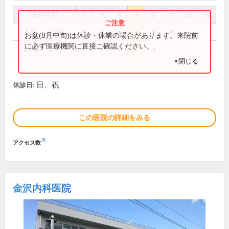
診療時間
月
火
水
木
金
土
日
祝
8:30～12:00
●
●
●
●
●
●
お盆(8月中旬)は休診・休業の場合があります。来院前
に必ず医療機関に直接ご確認ください。
14:00～17:30
●
●
●
●
×閉じる
日、祝
休診日:
この医院の詳細をみる
※
アクセス数
金沢内科医院