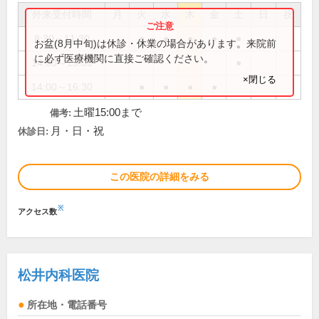
外来受付時間
月
火
水
木
金
土
日
祝
8:30～11:30
●
●
●
●
●
お盆(8月中旬)は休診・休業の場合があります。来院前
に必ず医療機関に直接ご確認ください。
14:00～15:00
●
×閉じる
14:00～16:30
●
●
●
●
土曜15:00まで
備考:
月・日・祝
休診日:
この医院の詳細をみる
※
アクセス数
松井内科医院
所在地・電話番号